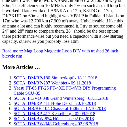
time later I was able to work
RA3BL
in Moscow 2.200 km way on
30m. The efficiency on 10 MHz is only 5% on such a small loop but
it worked. I later worked LA9NKA on 12m, K8JDC on 17m,
DK3KUD on 60m and highlight was VP8LP in Falkland Islands on
17m who was 12.700 km (7.900 mi) away. Unbelievable. I like this
antenna a lot and can highly recommend it. I try to source some old
24" and 28" rims to compare them. 28" should be the best option
there performance-wise but you need a capacitor with a low starting
capacity, otherwise you probably lose 10m.
Read more: Mag Loop Magnetic Loop DIY with trashed 26 inch
bicycle rim
More Articles …
SOTA: DM/RP-180 Simmerkopf - 18.11.2018
SOTA: DM/RP-287 Weinbiet - 09.11.2018
Yaesu FT-65 FT-25 FT-4XE FT-4VR DIY Programming
Cable SCU-35
SOTA: FL/VO-048 Grand Wintersberg - 03.11.2018
SOTA: DM/RP-411 Hohe Derst - 20.10.2018
SOTA: HB/BE-104 Chasseral 1606m - 12.10.2018
SOTA: DM/RP-417 Kesselberg - 05.09.2018
SOTA: DM/BW-854 Höchsten - 02.06.2018
SOTA: DM/BW-348 Gehrenberg - 02.06.2018