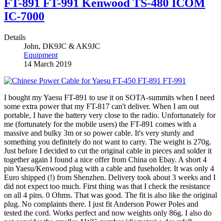
FT-891 FT-991 Kenwood TS-480 ICOM
IC-7000
Details
John, DK9JC & AK9JC
Equipment
14 March 2019
I bought my Yaesu FT-891 to use it on SOTA-summits when I need
some extra power that my FT-817 can't deliver. When I am out
portable, I have the battery very close to the radio. Unfortunately for
me (fortunately for the mobile users) the FT-891 comes with a
massive and bulky 3m or so power cable. It's very sturdy and
something you definitely do not want to carry. The weight is 270g.
Just before I decided to cut the original cable in pieces and solder it
together again I found a nice offer from China on Ebay. A short 4
pin Yaesu/Kenwood plug with a cable and fuseholder. It was only 4
Euro shipped (!) from Shenzhen. Delivery took about 3 weeks and I
did not expect too much. First thing was that I check the resistance
on all 4 pins. 0 Ohms. That was good. The fit is also like the original
plug. No complaints there. I just fit Anderson Power Poles and
tested the cord. Works perfect and now weights only 86g. I also do