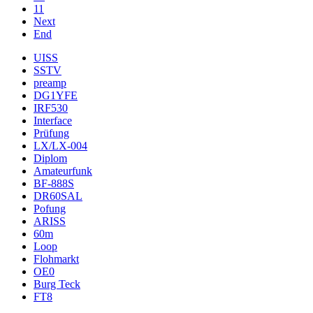
11
Next
End
UISS
SSTV
preamp
DG1YFE
IRF530
Interface
Prüfung
LX/LX-004
Diplom
Amateurfunk
BF-888S
DR60SAL
Pofung
ARISS
60m
Loop
Flohmarkt
OE0
Burg Teck
FT8