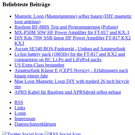
Beliebteste Beiträge
Magnetic Loop (Magnetantenne) selber bauen (DIY magnetic
loop antenna)
Baofeng BF-888S Test und Programmierung (Pofung)
MX-P50M 50W HF Power Amplifier für FT-817 und KX-3
DIY Kits 70W SSB linear HF Power Amplifier FT-817 KX2
KX3
Ascom SE540 BOS-Funkgerät - Umbau auf Amateurfunk
Li-Ion battery pack (18650s) for the FT-817 and KX2 and
comparision on RC Li-Po and LiFePo4 packs
US Extra-Class bestanden
Amateurfunk Klasse E (CEPT-Novice) – Erfahrungen nach
knapp einem Jahr
Mag Loop Magnetic Loop DIY with trashed 26 inch bicycle
rim
APRS Kabel für Baofeng und APRSdroid selbst gebaut
RSS
Links
Login
Impressum
Datenschutzerklärung