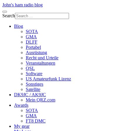
John's ham radio blog
Search
Blog
SOTA
GMA
DLFF
Portabel
Ausrüstung
Recht und Urteile
Veranstaltungen
QSL
Software
US Amateurfunk Lizenz
Sonstiges
Satellite
DK9JC / AK9JC
Mein QRZ.com
Awards
SOTA
GMA
FT8 DMC
My gear