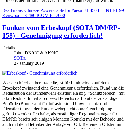
not consider the smaller AWG number (diameter) a downfall.
Read more: Chinese Power Cable for Yaesu FT-450 FT-891 FT-991
Kenwood TS-480 ICOM IC-7000
Funken vom Erbeskopf (SOTA DM/RP-
158) - Genehmigung erforderlich!
Details
John, DK9JC & AK9JC
SOTA
27 January 2019
Wie sich kürzlich herausstellte, ist für Funkbetrieb auf dem
Erbeskopf zwingend eine Genehmigung erforderlich. Rund um die
Radarstation der Bundeswehr existiert ein sog. "Schutzbereich" mit
5 km Radius. Innerhalb dieses Bereichs darf laut der zuständigen
Behörde (Bundesamt für Infrastruktur, Umweltschutz und
Dienstleistungen der Bundeswehr) nicht ohne Genehmigung
gefunkt werden. Ich habe, als zuständiger Regionalmanager für
DM/RP, bereits seit einigen Monaten Kontakt mit der Behörde und
auch mit dem Betreiber der Anlage vor Ort. Bei einem Ortstermin