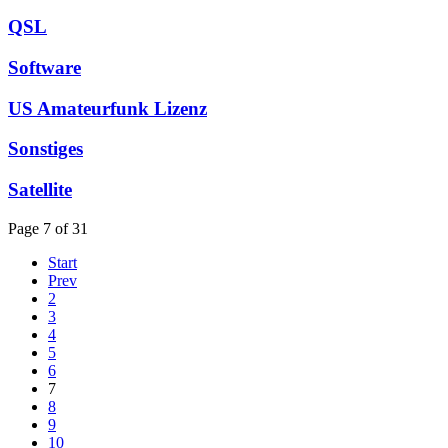
QSL
Software
US Amateurfunk Lizenz
Sonstiges
Satellite
Page 7 of 31
Start
Prev
2
3
4
5
6
7
8
9
10