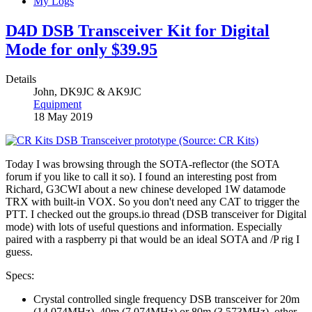
My Logs
D4D DSB Transceiver Kit for Digital
Mode for only $39.95
Details
John, DK9JC & AK9JC
Equipment
18 May 2019
Today I was browsing through the SOTA-reflector (the SOTA
forum if you like to call it so). I found an interesting post from
Richard, G3CWI about a new chinese developed 1W datamode
TRX with built-in VOX. So you don't need any CAT to trigger the
PTT. I checked out the groups.io thread (DSB transceiver for Digital
mode) with lots of useful questions and information. Especially
paired with a raspberry pi that would be an ideal SOTA and /P rig I
guess.
Specs:
Crystal controlled single frequency DSB transceiver for 20m
(14.074MHz), 40m (7.074MHz) or 80m (3.573MHz), other