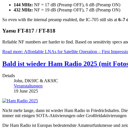
144 MHz:
NF = 17 dB (Preamp OFF), 6 dB (Preamp ON)
432 MHz:
NF = 19 dB (Preamp OFF), 7 dB (Preamp ON)
So even with the internal preamp enabled, the IC-705 still sits at
6–7 
Yaesu FT-817 / FT-818
Reliable NF numbers are harder to find. Based on sensitivity specs an
Read more: Affordable LNAs for Satellite Operation – First Impress
Bald ist wieder Ham Radio 2025 (mit Fotos
Details
John, DK9JC & AK9JC
Veranstaltungen
19 June 2025
Nicht mehr lange, dann ist wieder Ham Radio in Friedrichshafen. Diese
immer mit einigen SOTA-Aktivierungen oder Großfeldaktivierungen fü
Die Ham Radio ist Europas bedeutendste Amateurfunkmesse und zeich