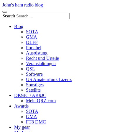
John's ham radio blog
Search
Blog
SOTA
GMA
DLFF
Portabel
Ausrüstung
Recht und Urteile
Veranstaltungen
QSL
Software
US Amateurfunk Lizenz
Sonstiges
Satellite
DK9JC / AK9JC
Mein QRZ.com
Awards
SOTA
GMA
FT8 DMC
My gear