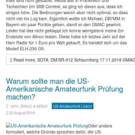
EME sind nicht gestattet. Heute war in Frankreich und
Tschechien 2m SSB Contest, so ging ich davon aus, dass ich
einiges höre. Die Bedinungen waren aber nicht optimal, so dass
nicht viel ins Log kam. Eigentlich wollte ich Michael, DB7MM in
Bayern ein paar Punkte geben, damit er den GMAC gewinnt.
Leider hat das nicht geklappt.Ich konne wenigstens meine 2m
Endstufe von Alinco testen. Diese habe ich letztes Jahr auf der
Ham Radio für 1 Euro pro Watt gekauft. Es handelt sich um das
Modell ELH-230 GII.
Read more: SOTA: DM/SR-012 Schaumberg 17.11.2019 GMA
Warum sollte man die US-
Amerikanische Amateurfunk Prüfung
machen?
John, DK9JC & AK9JC
US Amateurfunk Lizenz
25 August 2019
Oder anders
formuliert, welche Gründe sprechen dafür, die US-