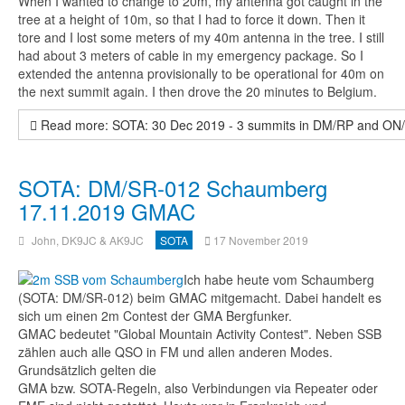
When I wanted to change to 20m, my antenna got caught in the
tree at a height of 10m, so that I had to force it down. Then it
tore and I lost some meters of my 40m antenna in the tree. I still
had about 3 meters of cable in my emergency package. So I
extended the antenna provisionally to be operational for 40m on
the next summit again. I then drove the 20 minutes to Belgium.
Read more: SOTA: 30 Dec 2019 - 3 summits in DM/RP and ON
SOTA: DM/SR-012 Schaumberg
17.11.2019 GMAC
John, DK9JC & AK9JC
SOTA
17 November 2019
Ich habe heute vom Schaumberg
(SOTA: DM/SR-012) beim GMAC mitgemacht. Dabei handelt es
sich um einen 2m Contest der GMA Bergfunker.
GMAC bedeutet "Global Mountain Activity Contest". Neben SSB
zählen auch alle QSO in FM und allen anderen Modes.
Grundsätzlich gelten die
GMA bzw. SOTA-Regeln, also Verbindungen via Repeater oder