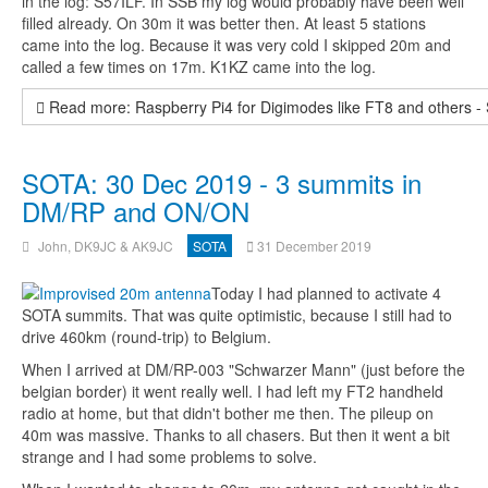
in the log: S57ILF. In SSB my log would probably have been well
filled already. On 30m it was better then. At least 5 stations
came into the log. Because it was very cold I skipped 20m and
called a few times on 17m. K1KZ came into the log.
Read more: Raspberry Pi4 for Digimodes like FT8 and others -
SOTA: 30 Dec 2019 - 3 summits in
DM/RP and ON/ON
John, DK9JC & AK9JC
SOTA
31 December 2019
Today I had planned to activate 4
SOTA summits. That was quite optimistic, because I still had to
drive 460km (round-trip) to Belgium.
When I arrived at DM/RP-003 "Schwarzer Mann" (just before the
belgian border) it went really well. I had left my FT2 handheld
radio at home, but that didn't bother me then. The pileup on
40m was massive. Thanks to all chasers. But then it went a bit
strange and I had some problems to solve.