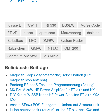
10
Next
End
Klasse E
WWFF
IRF530
DB0EW
Morse Code
FT-2D
amsat
aprs2sota
Mauzenberg
diplome
Selbstbau
LEO
DM/BW
System Fusion
Rufzeichen
GMAC
N1JJC
GM1200
Spectrum Analyzer
MC Micro
Beliebteste Beiträge
Magnetic Loop (Magnetantenne) selber bauen (DIY
magnetic loop antenna)
Baofeng BF-888S Test und Programmierung (Pofung)
MX-P50M 50W HF Power Amplifier für FT-817 und KX-3
DIY Kits 70W SSB linear HF Power Amplifier FT-817 KX2
KX3
Ascom SE540 BOS-Funkgerät - Umbau auf Amateurfunk
Li-Ion battery pack (18650s) for the FT-817 and KX2 and