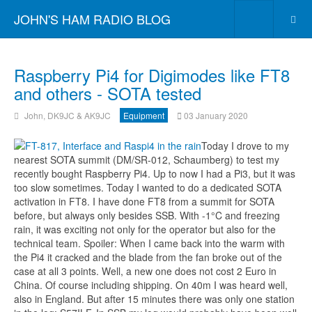
JOHN'S HAM RADIO BLOG
Raspberry Pi4 for Digimodes like FT8
and others - SOTA tested
John, DK9JC & AK9JC
Equipment
03 January 2020
Today I drove to my
nearest SOTA summit (DM/SR-012, Schaumberg) to test my
recently bought Raspberry Pi4. Up to now I had a Pi3, but it was
too slow sometimes. Today I wanted to do a dedicated SOTA
activation in FT8. I have done FT8 from a summit for SOTA
before, but always only besides SSB. With -1°C and freezing
rain, it was exciting not only for the operator but also for the
technical team. Spoiler: When I came back into the warm with
the Pi4 it cracked and the blade from the fan broke out of the
case at all 3 points. Well, a new one does not cost 2 Euro in
China. Of course including shipping. On 40m I was heard well,
also in England. But after 15 minutes there was only one station