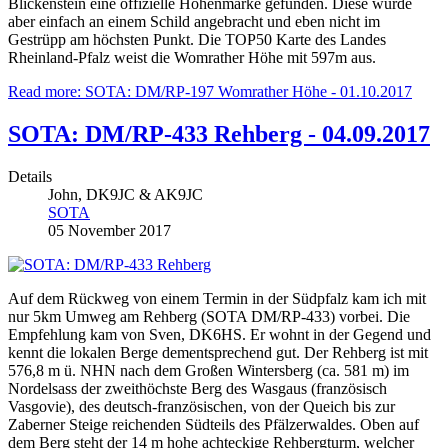
Blickenstein eine offizielle Höhenmarke gefunden. Diese wurde
aber einfach an einem Schild angebracht und eben nicht im
Gestrüpp am höchsten Punkt. Die TOP50 Karte des Landes
Rheinland-Pfalz weist die Womrather Höhe mit 597m aus.
Read more: SOTA: DM/RP-197 Womrather Höhe - 01.10.2017
SOTA: DM/RP-433 Rehberg - 04.09.2017
Details
John, DK9JC & AK9JC
SOTA
05 November 2017
Auf dem Rückweg von einem Termin in der Südpfalz kam ich mit
nur 5km Umweg am Rehberg (SOTA DM/RP-433) vorbei. Die
Empfehlung kam von Sven, DK6HS. Er wohnt in der Gegend und
kennt die lokalen Berge dementsprechend gut. Der Rehberg ist mit
576,8 m ü. NHN nach dem Großen Wintersberg (ca. 581 m) im
Nordelsass der zweithöchste Berg des Wasgaus (französisch
Vasgovie), des deutsch-französischen, von der Queich bis zur
Zaberner Steige reichenden Südteils des Pfälzerwaldes. Oben auf
dem Berg steht der 14 m hohe achteckige Rehbergturm, welcher