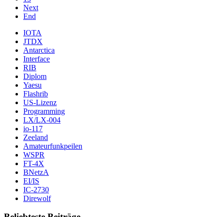
Next
End
IOTA
JTDX
Antarctica
Interface
RIB
Diplom
Yaesu
Flashrib
US-Lizenz
Programming
LX/LX-004
io-117
Zeeland
Amateurfunkpeilen
WSPR
FT-4X
BNetzA
EI/IS
IC-2730
Direwolf
Beliebteste Beiträge