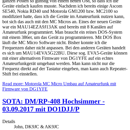
ganzen Posten so günstig von einem netten OM, so dass ich die
Geräte einfach kaufen musste. Nachdem ich bereits einige Ascom
SE540, Nokia RD40 und Motorola GM1200 bzw. MC2100 so
modifiziert hatte, dass ich die Geräte im Amateurfunk nutzen kann,
bot sich das auch mit den MC Micros an. Eines der neuen Geräte
war ein MAU14EZA9J13AK und bereits mit 8 Kanälen auf
Amateurfunk programmiert. Man braucht ein reines DOS-System
mit einem 386er, um das Gerät zu programmieren. Mit DOS Box
läuft die MC Micro Software nicht. Bisher konnte ich die
Frequenzen daher nicht anpassen. Bei den anderen Geräten handelt
es sich um MAU14EVA5G22BU. Diese sog. EVA5-Geräte können
mit einer alternativen Firmware von DG1YFE auf ein echtes
Amateurfunkgerät umgebaut werden. Man kann nicht nur die
Frequenz direkt auf der Tastatur eingeben, man kann auch Repeater-
Shift frei einstellen.
Read more: Motorola MC Micro Umbau auf Amateurfunk mit
Firmware von DG1YFE
SOTA: DM/RP-408 Hochsimmer -
03.09.2017 mit DO1DJJ/P
Details
John, DK9JC & AK9JC