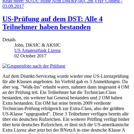
Read more: SOTA: Hohe Acht DM/RP-001 2m VHF Contest -
03.09.2017
US-Prüfung auf dem DST: Alle 4
Teilnehmer haben bestanden
Details
John, DK9JC & AK9JC
US Amateurfunk Lizenz
02 October 2017
Auf dem Distrikt-Servicetag wurde wieder eine US-Lizenzprüfung
für alle Klassen angeboten. Im Vorfeld gab es 3 Anmeldungen. Da
aber sog. "Walk-Ins" erlaubt waren, nahmen dann insgesamt 4 OM
an der Prüfung teil. Ein Teilnehmer hat die Technician-Class
bestanden, ein weiterer hat General bestanden und 2 OM haben
Extra bestanden. Ein OM hat seine bereits 2009 verdiente
Technician-Prüfung erfolgreich zur Extra-Class, also der größten
US-Klasse "upgegraded". Diese 3 Teilnehmer verfügen bereits alle
über ein deutschen Rufzeichen. Ein weiterer Prüfling verfügt bisher
über kein deutsches Rufzeichen, er lässt sich die US-amerikanische
Extra Lizenz aber jetzt bei der BNetzA in eine deutsche Klasse A