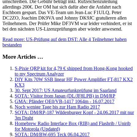
umschreiben. Die Gebühr beträgt inkl. Rufzeichenzuteilung
allerdings 200€. Der OM hat sich dafür aber die Anfahrt nach
Eschborn gespart. Das VE-Team um Jean-Luc F1ULQ, Peter
DC2ZO, Joachim DK9VA und Johnny DK9JC gratulieren allen
Teilnehmern. Der Prüfer Mike DF3VM war leider verhindert, er ist
bei den nächsten US-Lizenzprüfungen aber wieder anwesend.
Read more: US-Prüfung auf dem DST: Alle 4 Teilnehmer haben
bestanden
More Articles …
S-Pixie QRP kit for 4,79 € shipped from Hong-Kong hooked
to my Spectrum Analyzer
DIY Kits 70W SSB linear HF Power Amplifier FT-817 KX2
KX3
30. Sept 2017: US Amateurfunkprüfung im Saarland
SOTA: Visitor from Japan (DL/JF8LPB) in DM/RP
GMA: Pfänder OE0/VB-1417 1064m - 16.07.2017
Noch wenige Tage bis zur Ham Radio 2017
SOTA: DM/RP-187 Wildenburger Kopf - 24.06.2017 mit nur
3m Draht
Homebrew Radio Interface Box (RIB) and Flashrib / Unirib
for Motorola (Updated)
SOTA: DM/BW-695 Teck 06.04.2017