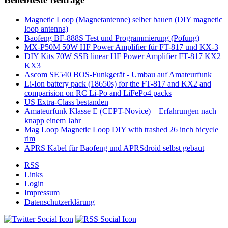
Magnetic Loop (Magnetantenne) selber bauen (DIY magnetic
loop antenna)
Baofeng BF-888S Test und Programmierung (Pofung)
MX-P50M 50W HF Power Amplifier für FT-817 und KX-3
DIY Kits 70W SSB linear HF Power Amplifier FT-817 KX2
KX3
Ascom SE540 BOS-Funkgerät - Umbau auf Amateurfunk
Li-Ion battery pack (18650s) for the FT-817 and KX2 and
comparision on RC Li-Po and LiFePo4 packs
US Extra-Class bestanden
Amateurfunk Klasse E (CEPT-Novice) – Erfahrungen nach
knapp einem Jahr
Mag Loop Magnetic Loop DIY with trashed 26 inch bicycle
rim
APRS Kabel für Baofeng und APRSdroid selbst gebaut
RSS
Links
Login
Impressum
Datenschutzerklärung