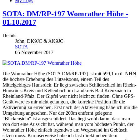
My Logs
SOTA: DM/RP-197 Womrather Höhe -
01.10.2017
Details
John, DK9JC & AK9JC
SOTA
05 November 2017
Die Womrather Höhe (SOTA DM/RP-197) ist mit 599,1 m ü. NHN
die höchste Erhebung des Lützelsoons, einem Teil des
Mittelgebirges Hunsrück. Er liegt zwischen Schlierschied im Rhein-
Hunsrück-Kreis und Kellenbach im Landkreis Bad Kreuznach in
Rheinland-Pfalz. Der Gipfel war nicht leicht zu finden. Ohne GPS-
Gerät wäre es mir nicht gelungen, die korrekte Position für die
Aktivierung zu erreichen. Erst nach der Aktivierung habe ich mir die
Umgebung angesehen. Nur der 200m entfernt gelegene
"Blickenstein" ist ausgeschildert. Das liegt wohl daran, dass man
von dort eine Aussicht hat, während man vom höchsten Punkt, der
Womrather Höhe einfach irgendwo am Wegesrand im Gebüsch
sitzen muss. Kurioserweise habe ich fast direkt neben dem