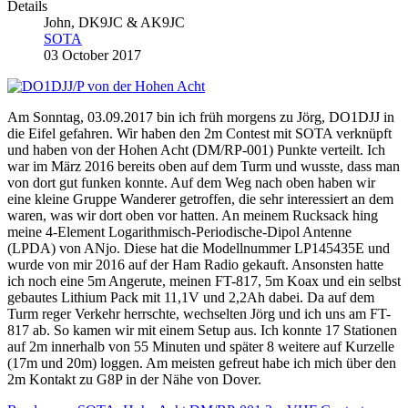
Details
John, DK9JC & AK9JC
SOTA
03 October 2017
Am Sonntag, 03.09.2017 bin ich früh morgens zu Jörg, DO1DJJ in
die Eifel gefahren. Wir haben den 2m Contest mit SOTA verknüpft
und haben von der Hohen Acht (DM/RP-001) Punkte verteilt. Ich
war im März 2016 bereits oben auf dem Turm und wusste, dass man
von dort gut funken konnte. Auf dem Weg nach oben haben wir
eine kleine Gruppe Wanderer getroffen, die sehr interessiert an dem
waren, was wir dort oben vor hatten. An meinem Rucksack hing
meine 4-Element Logarithmisch-Periodische-Dipol Antenne
(LPDA) von ANjo. Diese hat die Modellnummer LP145435E und
wurde von mir 2016 auf der Ham Radio gekauft. Ansonsten hatte
ich noch eine 5m Angerute, meinen FT-817, 5m Koax und ein selbst
gebautes Lithium Pack mit 11,1V und 2,2Ah dabei. Da auf dem
Turm reger Verkehr herrschte, wechselten Jörg und ich uns am FT-
817 ab. So kamen wir mit einem Setup aus. Ich konnte 17 Stationen
auf 2m innerhalb von 55 Minuten und später 8 weitere auf Kurzelle
(17m und 20m) loggen. Am meisten gefreut habe ich mich über den
2m Kontakt zu G8P in der Nähe von Dover.