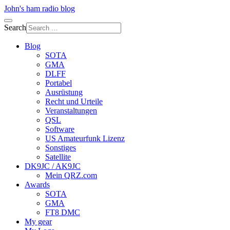
John's ham radio blog
Search
Blog
SOTA
GMA
DLFF
Portabel
Ausrüstung
Recht und Urteile
Veranstaltungen
QSL
Software
US Amateurfunk Lizenz
Sonstiges
Satellite
DK9JC / AK9JC
Mein QRZ.com
Awards
SOTA
GMA
FT8 DMC
My gear