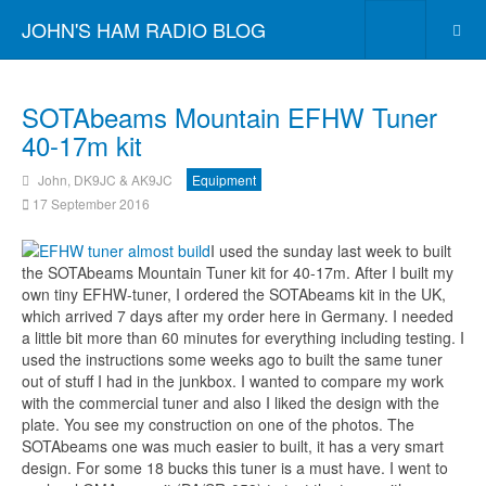
JOHN'S HAM RADIO BLOG
SOTAbeams Mountain EFHW Tuner
40-17m kit
John, DK9JC & AK9JC
Equipment
17 September 2016
I used the sunday last week to built
the SOTAbeams Mountain Tuner kit for 40-17m. After I built my
own tiny EFHW-tuner, I ordered the SOTAbeams kit in the UK,
which arrived 7 days after my order here in Germany. I needed
a little bit more than 60 m
inutes for everything including testing. I
used the instructions some weeks ago to built the same tuner
out of stuff I had in the junkbox. I wanted to compare my work
with the commercial tuner and also I liked the design with the
plate. You see my construction on one of the photos. The
SOTAbeams one was much easier to built, it has a very smart
design. For some 18 bucks this tuner is a must have.
I went to