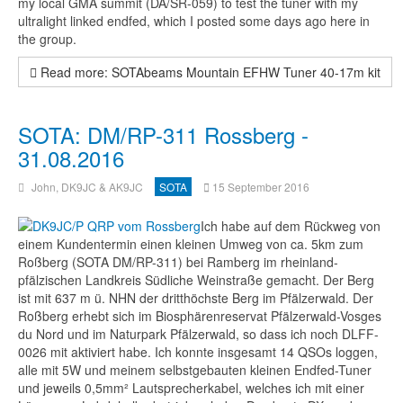
my local GMA summit (DA/SR-059) to test the tuner with my
ultralight linked endfed, which I posted some days ago here in
the group.
Read more: SOTAbeams Mountain EFHW Tuner 40-17m kit
SOTA: DM/RP-311 Rossberg -
31.08.2016
John, DK9JC & AK9JC
SOTA
15 September 2016
Ich habe auf dem Rückweg von
einem Kundentermin einen kleinen Umweg von ca. 5km zum
Roßberg (SOTA DM/RP-311) bei Ramberg im rheinland-
pfälzischen Landkreis Südliche Weinstraße gemacht. Der Berg
ist mit 637 m ü. NHN der dritthöchste Berg im Pfälzerwald. Der
Roßberg erhebt sich im Biosphärenreservat Pfälzerwald-Vosges
du Nord und im Naturpark Pfälzerwald, so dass ich noch DLFF-
0026 mit aktiviert habe. Ich konnte insgesamt 14 QSOs loggen,
alle mit 5W und meinem selbstgebauten kleinen Endfed-Tuner
und jeweils 0,5mm² Lautsprecherkabel, welches ich mit einer