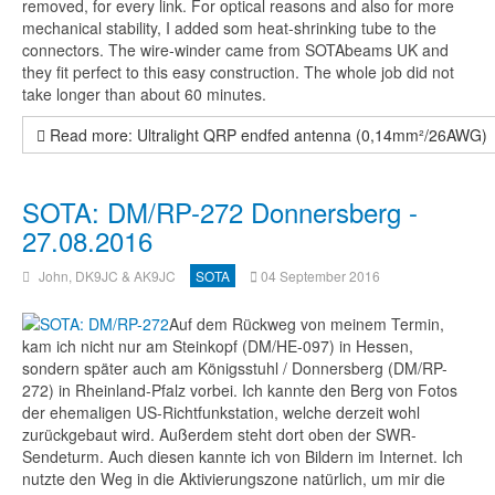
removed, for every link. For optical reasons and also for more
mechanical stability, I added som heat-shrinking tube to the
connectors. The wire-winder came from SOTAbeams UK and
they fit perfect to this easy construction. The whole job did not
take longer than about 60 minutes.
Read more: Ultralight QRP endfed antenna (0,14mm²/26AWG)
SOTA: DM/RP-272 Donnersberg -
27.08.2016
John, DK9JC & AK9JC
SOTA
04 September 2016
Auf dem Rückweg von meinem Termin,
kam ich nicht nur am Steinkopf (DM/HE-097) in Hessen,
sondern später auch am Königsstuhl / Donnersberg (DM/RP-
272) in Rheinland-Pfalz vorbei. Ich kannte den Berg von Fotos
der ehemaligen US-Richtfunkstation, welche derzeit wohl
zurückgebaut wird. Außerdem steht dort oben der SWR-
Sendeturm. Auch diesen kannte ich von Bildern im Internet. Ich
nutzte den Weg in die Aktivierungszone natürlich, um mir die