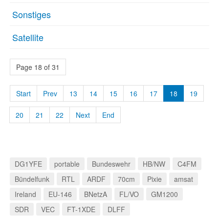
Sonstiges
Satellite
Page 18 of 31
Start
Prev
13
14
15
16
17
18
19
20
21
22
Next
End
DG1YFE
portable
Bundeswehr
HB/NW
C4FM
Bündelfunk
RTL
ARDF
70cm
Pixie
amsat
Ireland
EU-146
BNetzA
FL/VO
GM1200
SDR
VEC
FT-1XDE
DLFF