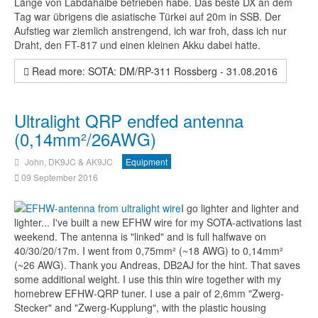
Länge von Labdahalbe betrieben habe. Das beste DX an dem
Tag war übrigens die asiatische Türkei auf 20m in SSB. Der
Aufstieg war ziemlich anstrengend, ich war froh, dass ich nur
Draht, den FT-817 und einen kleinen Akku dabei hatte.
Read more: SOTA: DM/RP-311 Rossberg - 31.08.2016
Ultralight QRP endfed antenna
(0,14mm²/26AWG)
John, DK9JC & AK9JC
Equipment
09 September 2016
I go lighter and lighter and
lighter... I've built a new EFHW wire for my SOTA-activations last
weekend. The antenna is "linked" and is full halfwave on
40/30/20/17m. I went from 0,75mm² (~18 AWG) to 0,14mm²
(~26 AWG). Thank you Andreas, DB2AJ for the hint. That saves
some additional weight. I use this thin wire together with my
homebrew EFHW-QRP tuner. I use a pair of 2,6mm "Zwerg-
Stecker" and "Zwerg-Kupplung", with the plastic housing