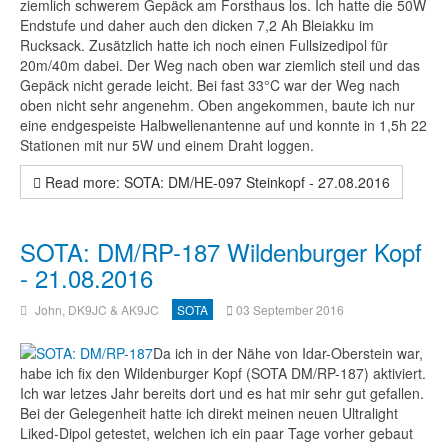
ziemlich schwerem Gepäck am Forsthaus los. Ich hatte die 50W
Endstufe und daher auch den dicken 7,2 Ah Bleiakku im
Rucksack. Zusätzlich hatte ich noch einen Fullsizedipol für
20m/40m dabei. Der Weg nach oben war ziemlich steil und das
Gepäck nicht gerade leicht. Bei fast 33°C war der Weg nach
oben nicht sehr angenehm. Oben angekommen, baute ich nur
eine endgespeiste Halbwellenantenne auf und konnte in 1,5h 22
Stationen mit nur 5W und einem Draht loggen.
Read more: SOTA: DM/HE-097 Steinkopf - 27.08.2016
SOTA: DM/RP-187 Wildenburger Kopf
- 21.08.2016
John, DK9JC & AK9JC
SOTA
03 September 2016
Da ich in der Nähe von Idar-Oberstein war,
habe ich fix den Wildenburger Kopf (SOTA DM/RP-187) aktiviert.
Ich war letzes Jahr bereits dort und es hat mir sehr gut gefallen.
Bei der Gelegenheit hatte ich direkt meinen neuen Ultralight
Liked-Dipol getestet, welchen ich ein paar Tage vorher gebaut