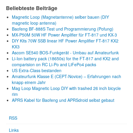
Beliebteste Beiträge
Magnetic Loop (Magnetantenne) selber bauen (DIY
magnetic loop antenna)
Baofeng BF-888S Test und Programmierung (Pofung)
MX-P50M 50W HF Power Amplifier für FT-817 und KX-3
DIY Kits 70W SSB linear HF Power Amplifier FT-817 KX2
KX3
Ascom SE540 BOS-Funkgerät - Umbau auf Amateurfunk
Li-Ion battery pack (18650s) for the FT-817 and KX2 and
comparision on RC Li-Po and LiFePo4 packs
US Extra-Class bestanden
Amateurfunk Klasse E (CEPT-Novice) – Erfahrungen nach
knapp einem Jahr
Mag Loop Magnetic Loop DIY with trashed 26 inch bicycle
rim
APRS Kabel für Baofeng und APRSdroid selbst gebaut
RSS
Links