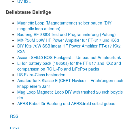
UV-82L
Beliebteste Beiträge
Magnetic Loop (Magnetantenne) selber bauen (DIY
magnetic loop antenna)
Baofeng BF-888S Test und Programmierung (Pofung)
MX-P50M 50W HF Power Amplifier für FT-817 und KX-3
DIY Kits 70W SSB linear HF Power Amplifier FT-817 KX2
KX3
Ascom SE540 BOS-Funkgerät - Umbau auf Amateurfunk
Li-Ion battery pack (18650s) for the FT-817 and KX2 and
comparision on RC Li-Po and LiFePo4 packs
US Extra-Class bestanden
Amateurfunk Klasse E (CEPT-Novice) – Erfahrungen nach
knapp einem Jahr
Mag Loop Magnetic Loop DIY with trashed 26 inch bicycle
rim
APRS Kabel für Baofeng und APRSdroid selbst gebaut
RSS
Links