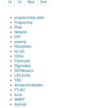
14
15
Next
End
programming cable
Programing
Pixie
Network
DST
preamp
Rufzeichen
N1JJC
China
Flohmarkt
Digimodes
SOTAbeams
LX/LX-004
TRX
Amateurfunkpeilen
FT-857
tuner
WWFF
Android