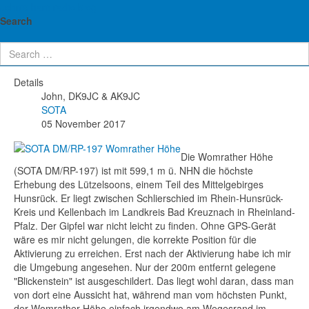
John's ham radio blog
SOTA: DM/RP-197 Womrather Höhe -
Search
01.10.2017
Details
John, DK9JC & AK9JC
SOTA
05 November 2017
Die Womrather Höhe
(SOTA DM/RP-197) ist mit 599,1 m ü. NHN die höchste
Erhebung des Lützelsoons, einem Teil des Mittelgebirges
Hunsrück. Er liegt zwischen Schlierschied im Rhein-Hunsrück-
Kreis und Kellenbach im Landkreis Bad Kreuznach in Rheinland-
Pfalz. Der Gipfel war nicht leicht zu finden. Ohne GPS-Gerät
wäre es mir nicht gelungen, die korrekte Position für die
Aktivierung zu erreichen. Erst nach der Aktivierung habe ich mir
die Umgebung angesehen. Nur der 200m entfernt gelegene
"Blickenstein" ist ausgeschildert. Das liegt wohl daran, dass man
von dort eine Aussicht hat, während man vom höchsten Punkt,
der Womrather Höhe einfach irgendwo am Wegesrand im