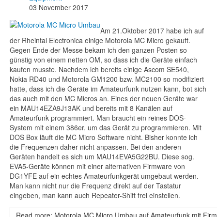
03 November 2017
Am 21.Oktober 2017 habe ich auf
der Rheintal Electronica einige Motorola MC Micro gekauft.
Gegen Ende der Messe bekam ich den ganzen Posten so
günstig von einem netten OM, so dass ich die Geräte einfach
kaufen musste. Nachdem ich bereits einige Ascom SE540,
Nokia RD40 und Motorola GM1200 bzw. MC2100 so modifiziert
hatte, dass ich die Geräte im Amateurfunk nutzen kann, bot sich
das auch mit den MC Micros an. Eines der neuen Geräte war
ein MAU14EZA9J13AK und bereits mit 8 Kanälen auf
Amateurfunk programmiert. Man braucht ein reines DOS-
System mit einem 386er, um das Gerät zu programmieren. Mit
DOS Box läuft die MC Micro Software nicht. Bisher konnte ich
die Frequenzen daher nicht anpassen. Bei den anderen
Geräten handelt es sich um MAU14EVA5G22BU. Diese sog.
EVA5-Geräte können mit einer alternativen Firmware von
DG1YFE auf ein echtes Amateurfunkgerät umgebaut werden.
Man kann nicht nur die Frequenz direkt auf der Tastatur
eingeben, man kann auch Repeater-Shift frei einstellen.
Read more: Motorola MC Micro Umbau auf Amateurfunk mit Fi