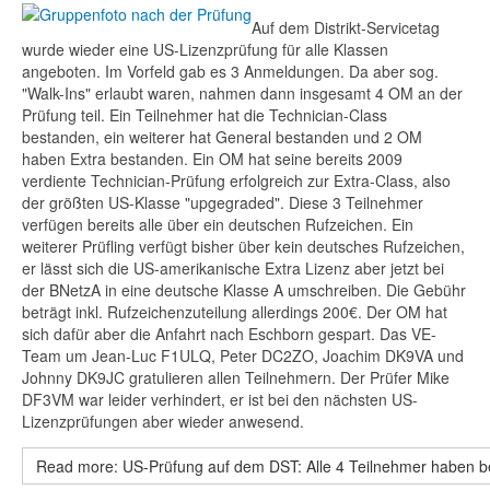
Auf dem Distrikt-Servicetag
wurde wieder eine US-Lizenzprüfung für alle Klassen
angeboten. Im Vorfeld gab es 3 Anmeldungen. Da aber sog.
"Walk-Ins" erlaubt waren, nahmen dann insgesamt 4 OM an der
Prüfung teil. Ein Teilnehmer hat die Technician-Class
bestanden, ein weiterer hat General bestanden und 2 OM
haben Extra bestanden. Ein OM hat seine bereits 2009
verdiente Technician-Prüfung erfolgreich zur Extra-Class, also
der größten US-Klasse "upgegraded". Diese 3 Teilnehmer
verfügen bereits alle über ein deutschen Rufzeichen. Ein
weiterer Prüfling verfügt bisher über kein deutsches Rufzeichen,
er lässt sich die US-amerikanische Extra Lizenz aber jetzt bei
der BNetzA in eine deutsche Klasse A umschreiben. Die Gebühr
beträgt inkl. Rufzeichenzuteilung allerdings 200€. Der OM hat
sich dafür aber die Anfahrt nach Eschborn gespart. Das VE-
Team um Jean-Luc F1ULQ, Peter DC2ZO, Joachim DK9VA und
Johnny DK9JC gratulieren allen Teilnehmern. Der Prüfer Mike
DF3VM war leider verhindert, er ist bei den nächsten US-
Lizenzprüfungen aber wieder anwesend.
Read more: US-Prüfung auf dem DST: Alle 4 Teilnehmer haben 