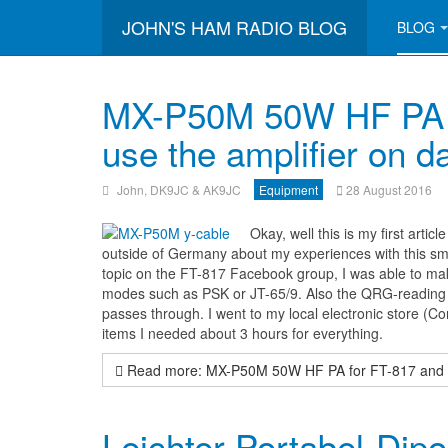
JOHN'S HAM RADIO BLOG
BLOG
MX-P50M 50W HF PA f
use the amplifier on 
John, DK9JC & AK9JC
Equipment
28 August 2016
Okay, well this is my first artic
outside of Germany about my experiences with this sma
topic on the FT-817 Facebook group, I was able to m
modes such as PSK or JT-65/9. Also the QRG-reading on
passes through. I went to my local electronic store (Co
items I needed about 3 hours for everything.
Read more: MX-P50M 50W HF PA for FT-817 and KX
Leichter Portabel-Dipo