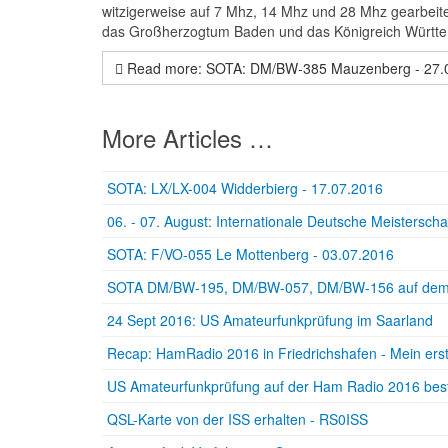
witzigerweise auf 7 Mhz, 14 Mhz und 28 Mhz gearbeitet.
das Großherzogtum Baden und das Königreich Württem
Read more: SOTA: DM/BW-385 Mauzenberg - 27.
More Articles …
SOTA: LX/LX-004 Widderbierg - 17.07.2016
06. - 07. August: Internationale Deutsche Meistersc
SOTA: F/VO-055 Le Mottenberg - 03.07.2016
SOTA DM/BW-195, DM/BW-057, DM/BW-156 auf dem W
24 Sept 2016: US Amateurfunkprüfung im Saarland
Recap: HamRadio 2016 in Friedrichshafen - Mein ers
US Amateurfunkprüfung auf der Ham Radio 2016 be
QSL-Karte von der ISS erhalten - RS0ISS