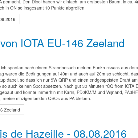
A gemacht. Den Dipol haben wir einfach, am erstbesten Baum, in ca. 
 ich in ON so insgesamt 10 Punkte abgreifen.
08.2016
g von IOTA EU-146 Zeeland
 ich spontan nach einem Strandbesuch meinen Funkrucksack aus dem
m Tag waren die Bedingungen auf 40m und auch auf 20m so schlecht, da
setup dabei, so dass ich nur 5W QRP und einen endgespeisten Draht a
nte so auch keinen Spot absetzen. Nach gut 30 Minuten "CQ from IOTA 
ebaut und konnte immerhin mit Karin, PD0KM/M und Wijnand, PA3HF
e, meine einzigen beiden QSOs aus PA bleiben.
46 Zeeland
 de Hazeille - 08.08.2016