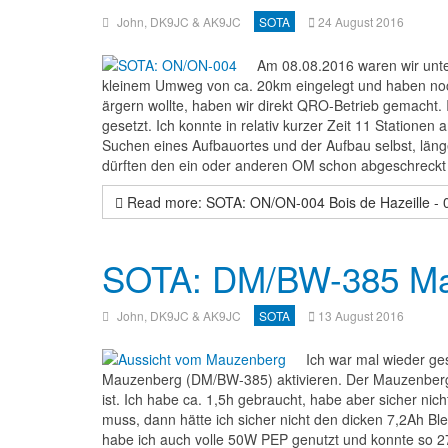
John, DK9JC & AK9JC
SOTA
24 August 2016
Am 08.08.2016 waren wir unte
kleinem Umweg von ca. 20km eingelegt und haben noch 
ärgern wollte, haben wir direkt QRO-Betrieb gemacht.
gesetzt. Ich konnte in relativ kurzer Zeit 11 Stationen a
Suchen eines Aufbauortes und der Aufbau selbst, länge
dürften den ein oder anderen OM schon abgeschreckt
Read more: SOTA: ON/ON-004 Bois de Hazeille - 
SOTA: DM/BW-385 Mau
John, DK9JC & AK9JC
SOTA
13 August 2016
Ich war mal wieder ge
Mauzenberg (DM/BW-385) aktivieren. Der Mauzenberg
ist. Ich habe ca. 1,5h gebraucht, habe aber sicher ni
muss, dann hätte ich sicher nicht den dicken 7,2Ah B
habe ich auch volle 50W PEP genutzt und konnte so 2