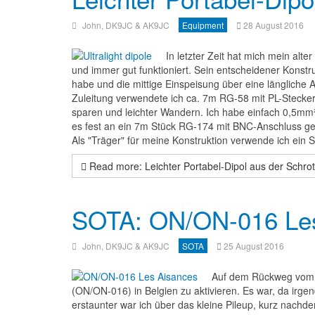
John, DK9JC & AK9JC
Equipment
28 August 2016
In letzter Zeit hat mich mein alt
und immer gut funktioniert. Sein entscheidener Kons
habe und die mittige Einspeisung über eine längliche A
Zuleitung verwendete ich ca. 7m RG-58 mit PL-Steckern
sparen und leichter Wandern. Ich habe einfach 0,5mm
es fest an ein 7m Stück RG-174 mit BNC-Anschluss gel
Als "Träger" für meine Konstruktion verwende ich ei
Read more: Leichter Portabel-Dipol aus der Schrot
SOTA: ON/ON-016 Les
John, DK9JC & AK9JC
SOTA
25 August 2016
Auf dem Rückweg vom U
(ON/ON-016) in Belgien zu aktivieren. Es war, da irge
erstaunter war ich über das kleine Pileup, kurz nachd