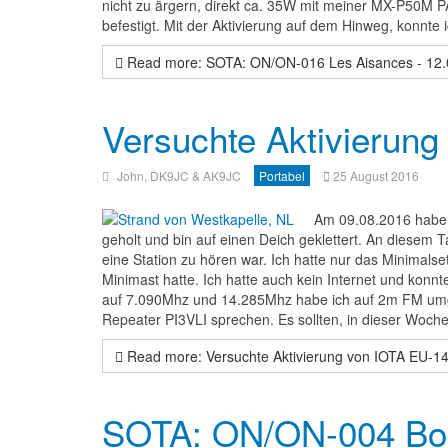
nicht zu ärgern, direkt ca. 35W mit meiner MX-P50M P
befestigt. Mit der Aktivierung auf dem Hinweg, konnte
Read more: SOTA: ON/ON-016 Les Aisances - 12.
Versuchte Aktivierun
John, DK9JC & AK9JC
Portabel
25 August 2016
Am 09.08.2016 habe
geholt und bin auf einen Deich geklettert. An diese
eine Station zu hören war. Ich hatte nur das Minimal
Minimast hatte. Ich hatte auch kein Internet und kon
auf 7.090Mhz und 14.285Mhz habe ich auf 2m FM umg
Repeater PI3VLI sprechen. Es sollten, in dieser Woch
Read more: Versuchte Aktivierung von IOTA EU-1
SOTA: ON/ON-004 Bois