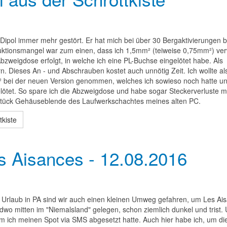
er Dipol immer mehr gestört. Er hat mich bei über 30 Bergaktivierungen b
truktionsmangel war zum einen, dass ich 1,5mm² (teiweise 0,75mm²) ve
bzweigdose erfolgt, in welche ich eine PL-Buchse eingelötet habe. Als
. Dieses An - und Abschrauben kostet auch unnötig Zeit. Ich wollte al
² bei der neuen Version genommen, welches ich sowieso noch hatte u
ötet. So spare ich die Abzweigdose und habe sogar Steckerverluste mi
n Stück Gehäuseblende des Laufwerkschachtes meines alten PC.
tkiste
 Aisances - 12.08.2016
rlaub in PA sind wir auch einen kleinen Umweg gefahren, um Les Ai
ndwo mitten im "Niemalsland" gelegen, schon ziemlich dunkel und trist
em ich meinen Spot via SMS abgesetzt hatte. Auch hier habe ich, um di