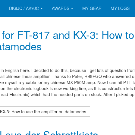
DK9JC / AK9JC
AWARDS
MY GEAR
MY LOGS
or FT-817 and KX-3: How to
datamodes
le in English here. I decided to do this, because I get lots of question fro
ll chinese linear amplifier. Thanks to Peter, HB9FGQ
who answered o
ake myself a y-cable for my chinese MX-P50M
amp
. Now I can hit PTT fo
 the electronic logbook is now working fine, as this construction lets
nrad Electronic) which had the needed parts on stock. After I picked up
-3: How to use the amplifier on datamodes
l aus der Schrottkiste