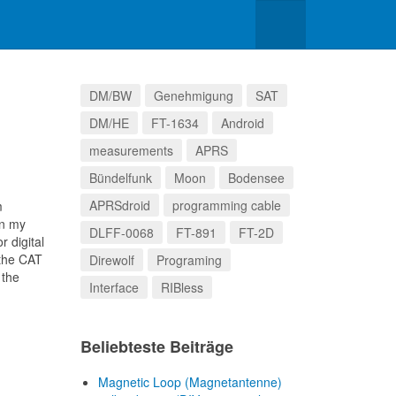
DM/BW
Genehmigung
SAT
DM/HE
FT-1634
Android
measurements
APRS
Bündelfunk
Moon
Bodensee
APRSdroid
programming cable
m
n my
DLFF-0068
FT-891
FT-2D
r digital
 the CAT
Direwolf
Programing
 the
Interface
RIBless
Beliebteste Beiträge
Magnetic Loop (Magnetantenne)