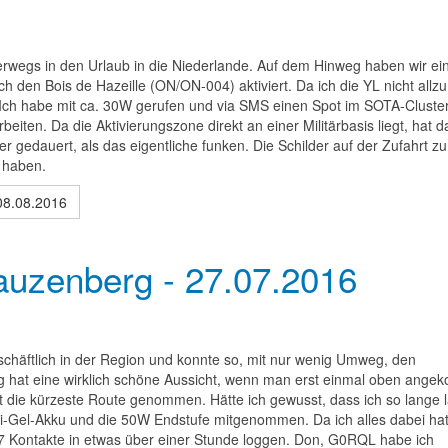
rwegs in den Urlaub in die Niederlande. Auf dem Hinweg haben wir ei
den Bois de Hazeille (ON/ON-004) aktiviert. Da ich die YL nicht allzu
 Ich habe mit ca. 30W gerufen und via SMS einen Spot im SOTA-Cluste
rbeiten. Da die Aktivierungszone direkt an einer Militärbasis liegt, hat d
r gedauert, als das eigentliche funken. Die Schilder auf der Zufahrt z
 haben.
08.08.2016
zenberg - 27.07.2016
schäftlich in der Region und konnte so, mit nur wenig Umweg, den
 hat eine wirklich schöne Aussicht, wenn man erst einmal oben ang
cht die kürzeste Route genommen. Hätte ich gewusst, dass ich so lange 
lei-Gel-Akku und die 50W Endstufe mitgenommen. Da ich alles dabei hat
7 Kontakte in etwas über einer Stunde loggen. Don, G0RQL habe ich