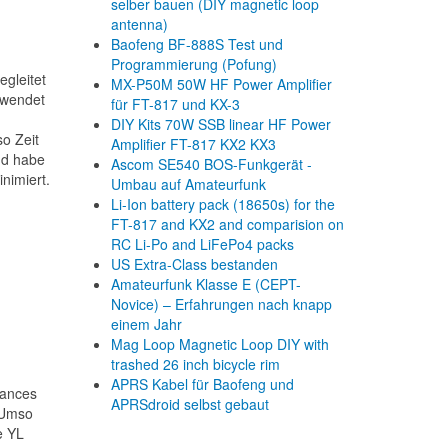
selber bauen (DIY magnetic loop
antenna)
Baofeng BF-888S Test und
Programmierung (Pofung)
egleitet
MX-P50M 50W HF Power Amplifier
rwendet
für FT-817 und KX-3
DIY Kits 70W SSB linear HF Power
so Zeit
Amplifier FT-817 KX2 KX3
nd habe
Ascom SE540 BOS-Funkgerät -
nimiert.
Umbau auf Amateurfunk
Li-Ion battery pack (18650s) for the
FT-817 and KX2 and comparision on
RC Li-Po and LiFePo4 packs
US Extra-Class bestanden
Amateurfunk Klasse E (CEPT-
Novice) – Erfahrungen nach knapp
einem Jahr
Mag Loop Magnetic Loop DIY with
trashed 26 inch bicycle rim
APRS Kabel für Baofeng und
sances
APRSdroid selbst gebaut
. Umso
e YL