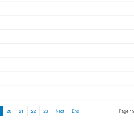
20
21
22
23
Next
End
Page 19