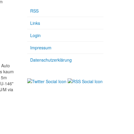
4m
RSS
Links
Login
Impressum
Datenschutzerklärung
 Auto
ss kaum
m 5m
EU-146"
J/M via