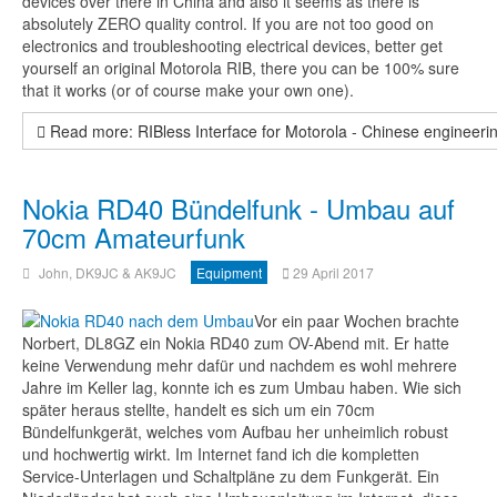
devices over there in China and also it seems as there is
absolutely ZERO quality control. If you are not too good on
electronics and troubleshooting electrical devices, better get
yourself an original Motorola RIB, there you can be 100% sure
that it works (or of course make your own one).
Read more: RIBless Interface for Motorola - Chinese engineerin
Nokia RD40 Bündelfunk - Umbau auf
70cm Amateurfunk
John, DK9JC & AK9JC
Equipment
29 April 2017
Vor ein paar Wochen brachte
Norbert, DL8GZ ein Nokia RD40 zum OV-Abend mit. Er hatte
keine Verwendung mehr dafür und nachdem es wohl mehrere
Jahre im Keller lag, konnte ich es zum Umbau haben. Wie sich
später heraus stellte, handelt es sich um ein 70cm
Bündelfunkgerät, welches vom Aufbau her unheimlich robust
und hochwertig wirkt. Im Internet fand ich die kompletten
Service-Unterlagen und Schaltpläne zu dem Funkgerät. Ein