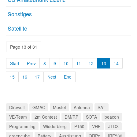
Sonstiges
Satellite
Page 13 of 31
Start
Prev
8
9
10
11
12
13
14
15
16
17
Next
End
Direwolf
GMAC
Mosfet
Antenna
SAT
VE-Team
2m Contest
DM/RP
SOTA
beacon
Programming
Widderbierg
P150
VHF
JTDX
greencube
Battery
Ausrüstung
QRPp
IRF530