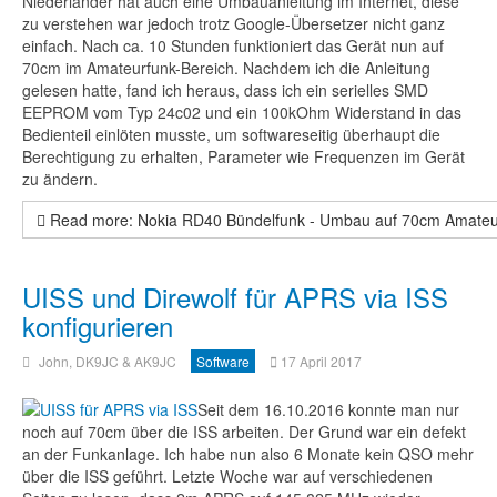
Niederländer hat auch eine Umbauanleitung im Internet, diese
zu verstehen war jedoch trotz Google-Übersetzer nicht ganz
einfach. Nach ca. 10 Stunden funktioniert das Gerät nun auf
70cm im Amateurfunk-Bereich. Nachdem ich die Anleitung
gelesen hatte, fand ich heraus, dass ich ein serielles SMD
EEPROM vom Typ 24c02 und ein 100kOhm Widerstand in das
Bedienteil einlöten musste, um softwareseitig überhaupt die
Berechtigung zu erhalten, Parameter wie Frequenzen im Gerät
zu ändern.
Read more: Nokia RD40 Bündelfunk - Umbau auf 70cm Amateu
UISS und Direwolf für APRS via ISS
konfigurieren
John, DK9JC & AK9JC
Software
17 April 2017
Seit dem 16.10.2016 konnte man nur
noch auf 70cm über die ISS arbeiten. Der Grund war ein defekt
an der Funkanlage. Ich habe nun also 6 Monate kein QSO mehr
über die ISS geführt. Letzte Woche war auf verschiedenen