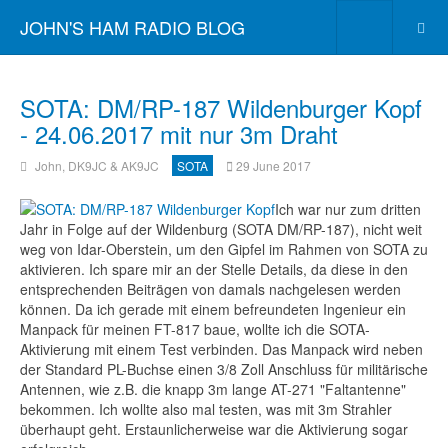
JOHN'S HAM RADIO BLOG
SOTA: DM/RP-187 Wildenburger Kopf
- 24.06.2017 mit nur 3m Draht
John, DK9JC & AK9JC
SOTA
29 June 2017
Ich war nur zum dritten
Jahr in Folge auf der Wildenburg (SOTA DM/RP-187), nicht weit
weg von Idar-Oberstein, um den Gipfel im Rahmen von SOTA zu
aktivieren. Ich spare mir an der Stelle Details, da diese in den
entsprechenden Beiträgen von damals nachgelesen werden
können. Da ich gerade mit einem befreundeten Ingenieur ein
Manpack für meinen FT-817 baue, wollte ich die SOTA-
Aktivierung mit einem Test verbinden. Das Manpack wird neben
der Standard PL-Buchse einen 3/8 Zoll Anschluss für militärische
Antennen, wie z.B. die knapp 3m lange AT-271 "Faltantenne"
bekommen. Ich wollte also mal testen, was mit 3m Strahler
überhaupt geht. Erstaunlicherweise war die Aktivierung sogar