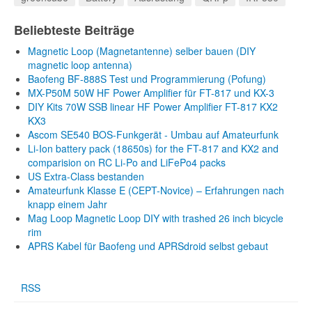
Beliebteste Beiträge
Magnetic Loop (Magnetantenne) selber bauen (DIY
magnetic loop antenna)
Baofeng BF-888S Test und Programmierung (Pofung)
MX-P50M 50W HF Power Amplifier für FT-817 und KX-3
DIY Kits 70W SSB linear HF Power Amplifier FT-817 KX2
KX3
Ascom SE540 BOS-Funkgerät - Umbau auf Amateurfunk
Li-Ion battery pack (18650s) for the FT-817 and KX2 and
comparision on RC Li-Po and LiFePo4 packs
US Extra-Class bestanden
Amateurfunk Klasse E (CEPT-Novice) – Erfahrungen nach
knapp einem Jahr
Mag Loop Magnetic Loop DIY with trashed 26 inch bicycle
rim
APRS Kabel für Baofeng und APRSdroid selbst gebaut
RSS