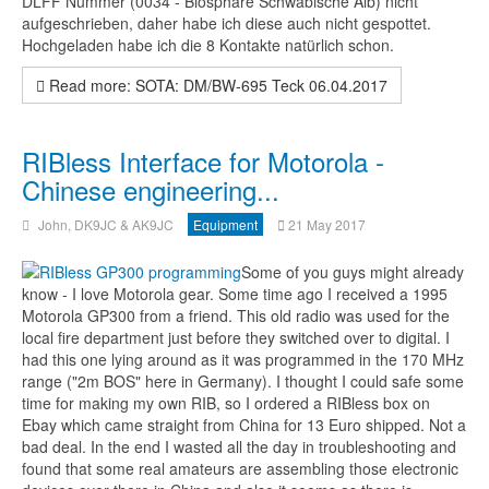
DLFF Nummer (0034 - Biosphäre Schwäbische Alb) nicht
aufgeschrieben, daher habe ich diese auch nicht gespottet.
Hochgeladen habe ich die 8 Kontakte natürlich schon.
Read more: SOTA: DM/BW-695 Teck 06.04.2017
RIBless Interface for Motorola -
Chinese engineering...
John, DK9JC & AK9JC
Equipment
21 May 2017
Some of you guys might already
know - I love Motorola gear. Some time ago I received a 1995
Motorola GP300 from a friend. This old radio was used for the
local fire department just before they switched over to digital. I
had this one lying around as it was programmed in the 170 MHz
range ("2m BOS" here in Germany). I thought I could safe some
time for making my own RIB, so I ordered a RIBless box on
Ebay which came straight from China for 13 Euro shipped. Not a
bad deal. In the end I wasted all the day in troubleshooting and
found that some real amateurs are assembling those electronic