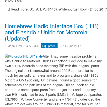
erfolgreich.
Read more: SOTA: DM/RP-187 Wildenburger Kopf - 24.06.2017 
Homebrew Radio Interface Box (RIB)
and Flashrib / Unirib for Motorola
(Updated)
John, DK9JC & AK9JC
Equipment
14 June 2017
After I had some massive problems
with a chinese Motorola RIBless knock-off, I decided to make my
own 100% Motorola spec matching RIB with the 'original' parts.
The original box is somewhat around 200 Euro here, far to
much for an radio-amateur and to program a single old 1995s
Motorola GM1200 only. On batlabs I found a good source for
schematics and part lists of the original RIB so I took an old
board and some spare parts from the junkbox and made my
own RIB. I only had to buy 3 parts (LM311 - Voltage comparator,
ICL7660 -
Voltage Converter and a few 1N4148 diodes), so the
whole project was around 5 bucks in material, time for sure not