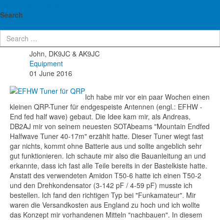
John's ham radio blog
Tuner für endgespeiste Drähte - EFHW
Search
Details
John, DK9JC & AK9JC
Equipment
01 June 2016
Ich habe mir vor ein paar Wochen einen
kleinen QRP-Tuner für endgespeiste Antennen (engl.: EFHW -
End fed half wave) gebaut. Die Idee kam mir, als Andreas,
DB2AJ mir von seinem neuesten SOTAbeams "Mountain Endfed
Halfwave Tuner 40-17m" erzählt hatte. Dieser Tuner wiegt fast
gar nichts, kommt ohne Batterie aus und sollte angeblich sehr
gut funktionieren. Ich schaute mir also die Bauanleitung an und
erkannte, dass ich fast alle Teile bereits in der Bastelkiste hatte.
Anstatt des verwendeten Amidon T50-6 hatte ich einen T50-2
und den Drehkondensator (3-142 pF / 4-59 pF) musste ich
bestellen. Ich fand den richtigen Typ bei "Funkamateur". Mir
waren die Versandkosten aus England zu hoch und ich wollte
das Konzept mir vorhandenen Mitteln "nachbauen". In diesem