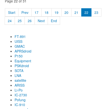
Page 22 of 31
Start
Prev
17
18
19
20
21
22
23
24
25
26
Next
End
FT-891
UISS
GMAC
APRSdroid
P150
Equipment
PSKdroid
SOTA
LNA
satellite
ARISS
Li-Po
IC-2730
Pofung
IC-910