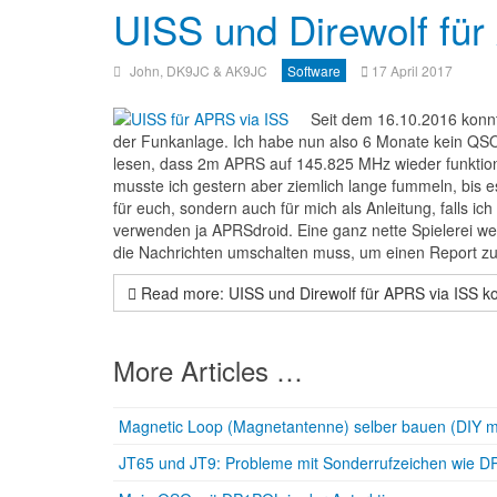
UISS und Direwolf für
John, DK9JC & AK9JC
Software
17 April 2017
Seit dem 16.10.2016 konnt
der Funkanlage. Ich habe nun also 6 Monate kein QSO
lesen, dass 2m APRS auf 145.825 MHz wieder funktion
musste ich gestern aber ziemlich lange fummeln, bis es
für euch, sondern auch für mich als Anleitung, falls 
verwenden ja APRSdroid. Eine ganz nette Spielerei w
die Nachrichten umschalten muss, um einen Report z
Read more: UISS und Direwolf für APRS via ISS ko
More Articles …
Magnetic Loop (Magnetantenne) selber bauen (DIY m
JT65 und JT9: Probleme mit Sonderrufzeichen wie 