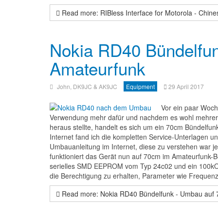
Read more: RIBless Interface for Motorola - Chines
Nokia RD40 Bündelfu
Amateurfunk
John, DK9JC & AK9JC
Equipment
29 April 2017
Vor ein paar Woch
Verwendung mehr dafür und nachdem es wohl mehrere 
heraus stellte, handelt es sich um ein 70cm Bündelfun
Internet fand ich die kompletten Service-Unterlagen u
Umbauanleitung im Internet, diese zu verstehen war j
funktioniert das Gerät nun auf 70cm im Amateurfunk-Be
serielles SMD EEPROM vom Typ 24c02 und ein 100kOhm
die Berechtigung zu erhalten, Parameter wie Frequen
Read more: Nokia RD40 Bündelfunk - Umbau auf