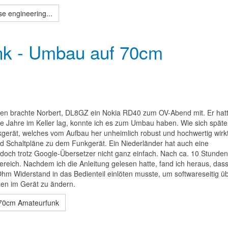
e engineering...
nk - Umbau auf 70cm
en brachte Norbert, DL8GZ ein Nokia RD40 zum OV-Abend mit. Er hatt
Jahre im Keller lag, konnte ich es zum Umbau haben. Wie sich späte
kgerät, welches vom Aufbau her unheimlich robust und hochwertig wirkt
nd Schaltpläne zu dem Funkgerät. Ein Niederländer hat auch eine
edoch trotz Google-Übersetzer nicht ganz einfach. Nach ca. 10 Stunden
reich. Nachdem ich die Anleitung gelesen hatte, fand ich heraus, dass
 Widerstand in das Bedienteil einlöten musste, um softwareseitig ü
zen im Gerät zu ändern.
 70cm Amateurfunk