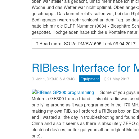
oben war steiler als gedacht, umso mehr habe ich mi
Woche und das Wetter war nicht optimal. Oben angeko
geschnappt. Das kommt relativ selten vor, bei den Gipfe
Bedingungen waren sehr schlecht an dem Tag, so das s
hatte ich mir die DLFF Nummer (0034 - Biosphäre Schw
gespottet. Hochgeladen habe ich die 8 Kontakte natürl
Read more: SOTA: DM/BW-695 Teck 06.04.2017
RIBless Interface for 
John, DK9JC & AK9JC
Equipment
21 May 2017
Some of you guys mi
Motorola GP300 from a friend. This old radio was used fo
one lying around as it was programmed in the 170 MHz
making my own RIB, so I ordered a RIBless box on Eba
end I wasted all the day in troubleshooting and found 
China and also it seems as there is absolutely ZERO qu
electrical devices, better get yourself an original Mot
one).