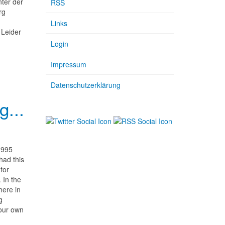
ter der
RSS
rg
Links
 Leider
Login
Impressum
Datenschutzerklärung
g...
1995
had this
for
 In the
here in
g
your own