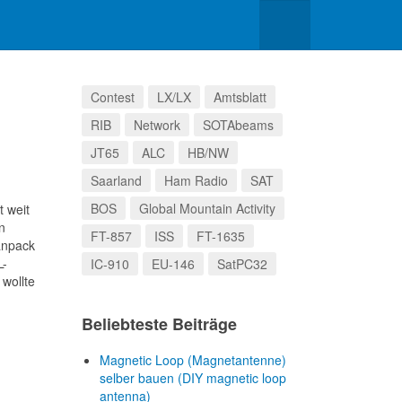
Contest
LX/LX
Amtsblatt
RIB
Network
SOTAbeams
JT65
ALC
HB/NW
Saarland
Ham Radio
SAT
BOS
Global Mountain Activity
t weit
n
FT-857
ISS
FT-1635
anpack
L-
IC-910
EU-146
SatPC32
wollte
Beliebteste Beiträge
Magnetic Loop (Magnetantenne)
selber bauen (DIY magnetic loop
antenna)