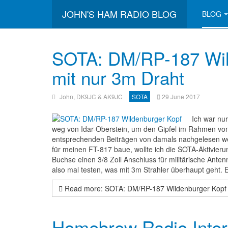
JOHN'S HAM RADIO BLOG
BLOG
SOTA: DM/RP-187 Wild
mit nur 3m Draht
John, DK9JC & AK9JC
SOTA
29 June 2017
Ich war nu
weg von Idar-Oberstein, um den Gipfel im Rahmen von S
entsprechenden Beiträgen von damals nachgelesen we
für meinen FT-817 baue, wollte ich die SOTA-Aktivier
Buchse einen 3/8 Zoll Anschluss für militärische Ante
also mal testen, was mit 3m Strahler überhaupt geht. E
Read more: SOTA: DM/RP-187 Wildenburger Kopf -
Homebrew Radio Interf