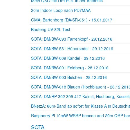
Mein QSO mit DP1POL in der Antarktis
20m Indoor Loop nach PD7MAA
GMA: Bartenberg (DA/SR-051) - 15.01.2017
Baofeng UV-82L Test
SOTA: DM/BW-093 Farrenkopf - 29.12.2016
SOTA: DM/BW-531 Hünersedel - 29.12.2016
SOTA: DM/BW-009 Kandel - 29.12.2016
SOTA: DM/BW-001 Feldberg - 28.12.2016
SOTA: DM/BW-003 Belchen - 28.12.2016
SOTA: DM/BW-018 Blauen (Hochblauen) - 28.12.201
SOTA: DM/RP-302 305 417 Kalmit, Hochberg, Kesselb
BNetzA: 60m-Band ab sofort für Klasse A in Deutschl
Raspberry Pi 10mW WSRP beacon and 20m QRP band
SOTA