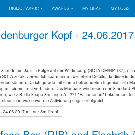
DK9JC / AK9JC
AWARDS
MY GEAR
MY LOGS
enburger Kopf - 24.06.2017
r zum dritten Jahr in Folge auf der Wildenburg (SOTA DM/RP-187), nich
OTA zu aktivieren. Ich spare mir an der Stelle Details, da diese in de
rden können. Da ich gerade mit einem befreundeten Ingenieur ein M
ung mit einem Test verbinden. Das Manpack wird neben der Standard P
nnen, wie z.B. die knapp 3m lange AT-271 "Faltantenne" bekommen. Ich 
rstaunlicherweise war die Aktivierung sogar erfolgreich.
 24.06.2017 mit nur 3m Draht
ace Box (RIB) and Flashrib /