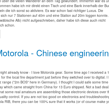
ch über die vielen Wanderer an dem Tag gewundert. Immerhin war es un
mmen habe ich mir direkt einen Tisch und eine Bank innerhalb der Bu
ln die ich sonst so aktiviere. Es war schon fast richtiger Luxus. Die
ich nur 7 Stationen auf 40m und eine Station auf 20m loggen konnte.
äbische Alb) nicht aufgeschrieben, daher habe ich diese auch nicht
ich schon.
Motorola - Chinese engineerin
ght already know - I love Motorola gear. Some time ago I received a 
r the local fire department just before they switched over to digital. I 
 range ("2m BOS" here in Germany). I thought I could safe some time 
y which came straight from China for 13 Euro shipped. Not a bad deal.
that some real amateurs are assembling those electronic devices over t
ality control. If you are not too good on electronics and troubleshootin
orola RIB, there you can be 100% sure that it works (or of course make 