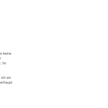
e keine
r
. Im
 ich ein
berhaupt