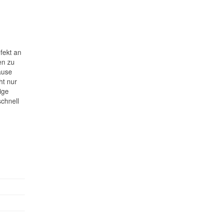
fekt an
en zu
ause
ht nur
ige
chnell