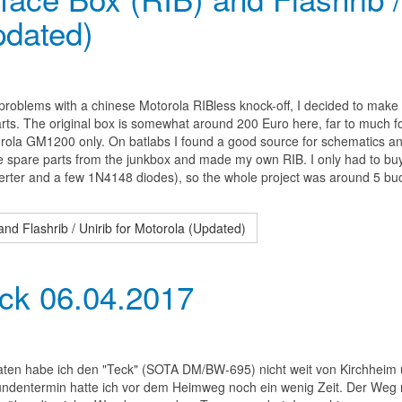
pdated)
problems with a chinese Motorola RIBless knock-off, I decided to mak
arts. The original box is somewhat around 200 Euro here, far to much f
rola GM1200 only. On batlabs I found a good source for schematics an
ome spare parts from the junkbox and made my own RIB. I only had to bu
rter and a few 1N4148 diodes), so the whole project was around 5 buc
d Flashrib / Unirib for Motorola (Updated)
k 06.04.2017
ten habe ich den "Teck" (SOTA DM/BW-695) nicht weit von Kirchheim 
m Kundentermin hatte ich vor dem Heimweg noch ein wenig Zeit. Der Weg