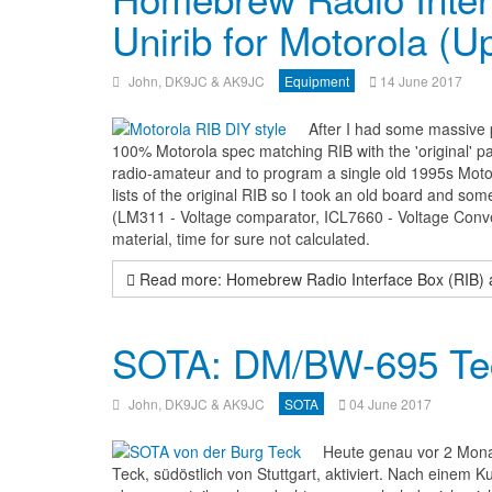
Unirib for Motorola (U
John, DK9JC & AK9JC
Equipment
14 June 2017
After I had some massive 
100% Motorola spec matching RIB with the 'original' p
radio-amateur and to program a single old 1995s Moto
lists of the original RIB so I took an old board and s
(LM311 - Voltage comparator, ICL7660 -
Voltage Conve
material, time for sure not calculated.
Read more: Homebrew Radio Interface Box (RIB) an
SOTA: DM/BW-695 Tec
John, DK9JC & AK9JC
SOTA
04 June 2017
Heute genau vor 2 Mona
Teck, südöstlich von Stuttgart, aktiviert. Nach eine