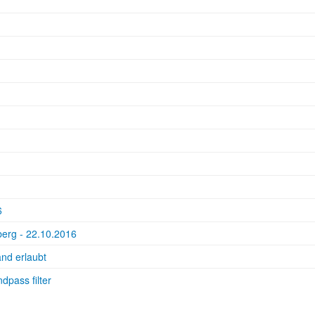
6
erg - 22.10.2016
and erlaubt
pass filter