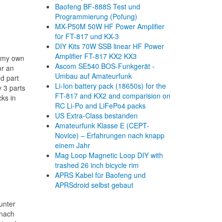
Baofeng BF-888S Test und
Programmierung (Pofung)
MX-P50M 50W HF Power Amplifier
für FT-817 und KX-3
DIY Kits 70W SSB linear HF Power
Amplifier FT-817 KX2 KX3
e my own
Ascom SE540 BOS-Funkgerät -
or an
Umbau auf Amateurfunk
d part
Li-Ion battery pack (18650s) for the
y 3 parts
FT-817 and KX2 and comparision on
ks in
RC Li-Po and LiFePo4 packs
US Extra-Class bestanden
Amateurfunk Klasse E (CEPT-
Novice) – Erfahrungen nach knapp
einem Jahr
Mag Loop Magnetic Loop DIY with
trashed 26 inch bicycle rim
APRS Kabel für Baofeng und
APRSdroid selbst gebaut
unter
 nach