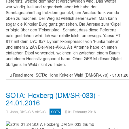
Referenz, welche demnächst verschwinden wird. Das Wetter
war windig, kalt und regnerisch, aber ich habe den
Sonntagnachmittag trotzdem genutzt, um Amateurfunk von da
oben zu machen. Der Weg ist wirklich sehenswert. Man kann
sogar die Kirkeler Burg ganz gut sehen. Die Anreise zum 'Gipel'
erfolgte über den 'Felsenpfad'. Schade, dass diese Referenz
bald gestrichen wird. Ich war relativ leicht unterwegs. Yaesu FT-
817 mit dem DYC-8x7 Dynamikkompressor von 'Funkamateur'
und einem 2,2Ah Blei-Vlies-Akku. Als Antenne habe ich einen
einfachen Dipol verwendet, welchen ich zwischen einem Baum
und einem Hochsitz gespannt habe. Ohne GPS ist dieser Gipfel
übrigens im Wald nicht zu finden.
Read more: SOTA: Höhe Kirkeler Wald (DM/SR-078) - 31.01.20
SOTA: Hoxberg (DM/SR-033) -
24.01.2016
John, DK9JC & AK9JC
SOTA
01 February 2016