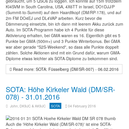
gebraucht, um 5 QSOs zu loggen.
Ich konnte auf 15m trotzdem
KI4SVM in South Carolina, USA, 4X6TT in Israel, DO1DJJ/P
(Summit-to-Summit) auf dem Haardtkopf (DM/RP-178), und auf
2m FM DO4EJ und DL4VAP arbeiten. Kurz bevor die
Dämmerung einsetzte, bin ich dann mit leerem Akku zurück zum
Auto. Im SOTA-Programm habe ich 4 Punkte für diese
Aktivierung erhalten, bei GMA waren es 16. Eigentlich gibt es 5
Punkte bei GMA (500m+) und 3 Punkte Winterbonus. Bei GMA
war aber gerade "S2S-Weekend", so dass alle Punkte doppelt
zählen. Solche Aktionen sind mit ein Grund dafür, warum GMA-
Diplome etwas leichter als SOTA-Diplome zu bekommen sind.
Read more: SOTA: Füsselberg (DM/SR-007) - 06.02.2016
SOTA: Höhe Kirkeler Wald (DM/SR-
078) - 31.01.2016
John, DK9JC & AK9JC
SOTA
04 February 2016
Auch die 'Höhe Kirkeler Wald (DM/SR-078)' ist eine SOTA-