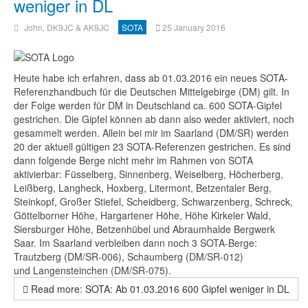
weniger in DL
John, DK9JC & AK9JC
SOTA
25 January 2016
Heute habe ich erfahren, dass ab 01.03.2016 ein neues SOTA-
Referenzhandbuch für die Deutschen Mittelgebirge (DM) gilt. In
der Folge werden für DM in Deutschland ca. 600 SOTA-Gipfel
gestrichen. Die Gipfel können ab dann also weder aktiviert, noch
gesammelt werden. Allein bei mir im Saarland (DM/SR) werden
20 der aktuell gültigen 23 SOTA-Referenzen gestrichen. Es sind
dann folgende Berge nicht mehr im Rahmen von SOTA
aktivierbar: Füsselberg, Sinnenberg, Weiselberg, Höcherberg,
Leißberg, Langheck, Hoxberg, Litermont, Betzentaler Berg,
Steinkopf, Großer Stiefel, Scheidberg, Schwarzenberg, Schreck,
Göttelborner Höhe, Hargartener Höhe, Höhe Kirkeler Wald,
Siersburger Höhe, Betzenhübel und Abraumhalde Bergwerk
Saar. Im Saarland verbleiben dann noch 3 SOTA-Berge:
Trautzberg (DM/SR-006), Schaumberg (DM/SR-012)
und Langensteinchen (DM/SR-075).
Read more: SOTA: Ab 01.03.2016 600 Gipfel weniger in DL