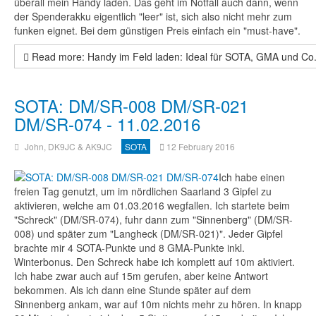
überall mein Handy laden. Das geht im Notfall auch dann, wenn
der Spenderakku eigentlich "leer" ist, sich also nicht mehr zum
funken eignet. Bei dem günstigen Preis einfach ein "must-have".
Read more: Handy im Feld laden: Ideal für SOTA, GMA und Co
SOTA: DM/SR-008 DM/SR-021
DM/SR-074 - 11.02.2016
John, DK9JC & AK9JC
SOTA
12 February 2016
Ich habe einen
freien Tag genutzt, um im nördlichen Saarland 3 Gipfel zu
aktivieren, welche am 01.03.2016 wegfallen. Ich startete beim
"Schreck" (DM/SR-074), fuhr dann zum "Sinnenberg" (DM/SR-
008) und später zum "Langheck (DM/SR-021)". Jeder Gipfel
brachte mir 4 SOTA-Punkte und 8 GMA-Punkte inkl.
Winterbonus. Den Schreck habe ich komplett auf 10m aktiviert.
Ich habe zwar auch auf 15m gerufen, aber keine Antwort
bekommen. Als ich dann eine Stunde später auf dem
Sinnenberg ankam, war auf 10m nichts mehr zu hören. In knapp