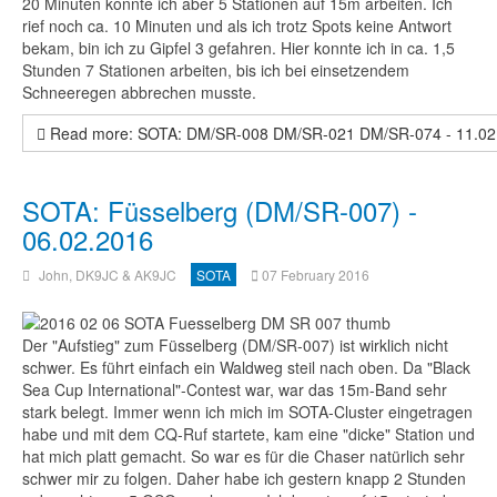
20 Minuten konnte ich aber 5 Stationen auf 15m arbeiten. Ich
rief noch ca. 10 Minuten und als ich trotz Spots keine Antwort
bekam, bin ich zu Gipfel 3 gefahren. Hier konnte ich in ca. 1,5
Stunden 7 Stationen arbeiten, bis ich bei einsetzendem
Schneeregen abbrechen musste.
Read more: SOTA: DM/SR-008 DM/SR-021 DM/SR-074 - 11.02
SOTA: Füsselberg (DM/SR-007) -
06.02.2016
John, DK9JC & AK9JC
SOTA
07 February 2016
Der "Aufstieg" zum Füsselberg (DM/SR-007) ist wirklich nicht
schwer. Es führt einfach ein Waldweg steil nach oben. Da "Black
Sea Cup International"-Contest war, war das 15m-Band sehr
stark belegt. Immer wenn ich mich im SOTA-Cluster eingetragen
habe und mit dem CQ-Ruf startete, kam eine "dicke" Station und
hat mich platt gemacht. So war es für die Chaser natürlich sehr
schwer mir zu folgen.
Daher habe ich g
estern knapp 2 Stunden