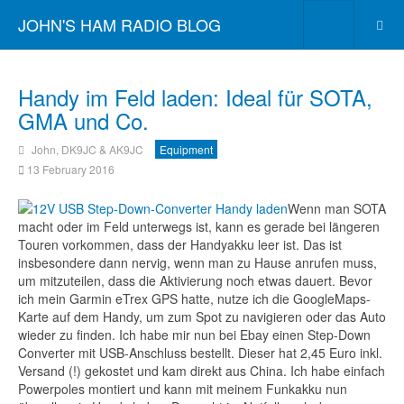
JOHN'S HAM RADIO BLOG
Handy im Feld laden: Ideal für SOTA,
GMA und Co.
John, DK9JC & AK9JC
Equipment
13 February 2016
Wenn man SOTA
macht oder im Feld unterwegs ist, kann es gerade bei längeren
Touren vorkommen, dass der Handyakku leer ist. Das ist
insbesondere dann nervig, wenn man zu Hause anrufen muss,
um mitzuteilen, dass die Aktivierung noch etwas dauert. Bevor
ich mein Garmin eTrex GPS hatte, nutze ich die GoogleMaps-
Karte auf dem Handy, um zum Spot zu navigieren oder das Auto
wieder zu finden. Ich habe mir nun bei Ebay einen Step-Down
Converter mit USB-Anschluss bestellt. Dieser hat 2,45 Euro inkl.
Versand (!) gekostet und kam direkt aus China. Ich habe einfach
Powerpoles montiert und kann mit meinem Funkakku
nun