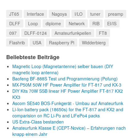
JT65
Interface
Nagoya
I/LO
tuner
preamp
DLFF
Loop
diplome
Network
RIB
EI/IS
097
DLFF-0124
Amateurfunkpeilen
FT8
Flashrib
USA
Raspberry Pi
Widderbierg
Beliebteste Beiträge
Magnetic Loop (Magnetantenne) selber bauen (DIY
magnetic loop antenna)
Baofeng BF-888S Test und Programmierung (Pofung)
MX-P50M 50W HF Power Amplifier für FT-817 und KX-3
DIY Kits 70W SSB linear HF Power Amplifier FT-817 KX2
KX3
Ascom SE540 BOS-Funkgerät - Umbau auf Amateurfunk
Li-Ion battery pack (18650s) for the FT-817 and KX2 and
comparision on RC Li-Po and LiFePo4 packs
US Extra-Class bestanden
Amateurfunk Klasse E (CEPT-Novice) – Erfahrungen nach
knapp einem Jahr