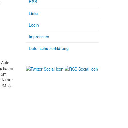
4m
RSS
Links
Login
Impressum
Datenschutzerklärung
 Auto
ss kaum
m 5m
EU-146"
J/M via