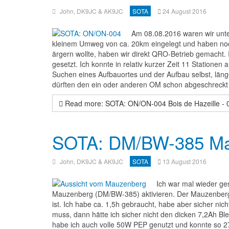
John, DK9JC & AK9JC
SOTA
24 August 2016
Am 08.08.2016 waren wir unte
kleinem Umweg von ca. 20km eingelegt und haben noch 
ärgern wollte, haben wir direkt QRO-Betrieb gemacht.
gesetzt. Ich konnte in relativ kurzer Zeit 11 Stationen a
Suchen eines Aufbauortes und der Aufbau selbst, länge
dürften den ein oder anderen OM schon abgeschreckt
Read more: SOTA: ON/ON-004 Bois de Hazeille - 
SOTA: DM/BW-385 Mau
John, DK9JC & AK9JC
SOTA
13 August 2016
Ich war mal wieder ge
Mauzenberg (DM/BW-385) aktivieren. Der Mauzenberg
ist. Ich habe ca. 1,5h gebraucht, habe aber sicher ni
muss, dann hätte ich sicher nicht den dicken 7,2Ah B
habe ich auch volle 50W PEP genutzt und konnte so 2