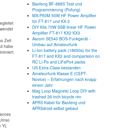
Baofeng BF-888S Test und
Programmierung (Pofung)
MX-P50M 50W HF Power Amplifier
für FT-817 und KX-3
egleitet
DIY Kits 70W SSB linear HF Power
rwendet
Amplifier FT-817 KX2 KX3
Ascom SE540 BOS-Funkgerät -
so Zeit
Umbau auf Amateurfunk
nd habe
Li-Ion battery pack (18650s) for the
nimiert.
FT-817 and KX2 and comparision on
RC Li-Po and LiFePo4 packs
US Extra-Class bestanden
Amateurfunk Klasse E (CEPT-
Novice) – Erfahrungen nach knapp
einem Jahr
Mag Loop Magnetic Loop DIY with
trashed 26 inch bicycle rim
APRS Kabel für Baofeng und
APRSdroid selbst gebaut
sances
. Umso
e YL