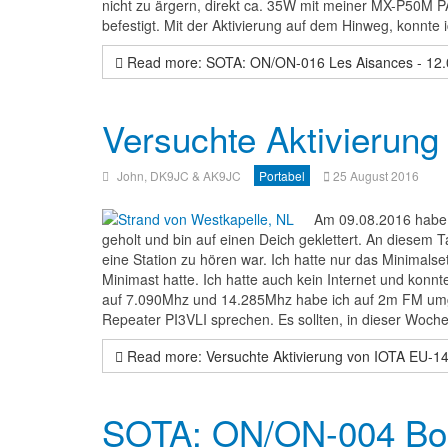
nicht zu ärgern, direkt ca. 35W mit meiner MX-P50M P
befestigt. Mit der Aktivierung auf dem Hinweg, konnte
Read more: SOTA: ON/ON-016 Les Aisances - 12.
Versuchte Aktivierun
John, DK9JC & AK9JC
Portabel
25 August 2016
Am 09.08.2016 habe
geholt und bin auf einen Deich geklettert. An diese
eine Station zu hören war. Ich hatte nur das Minimal
Minimast hatte. Ich hatte auch kein Internet und kon
auf 7.090Mhz und 14.285Mhz habe ich auf 2m FM umg
Repeater PI3VLI sprechen. Es sollten, in dieser Woch
Read more: Versuchte Aktivierung von IOTA EU-1
SOTA: ON/ON-004 Bois