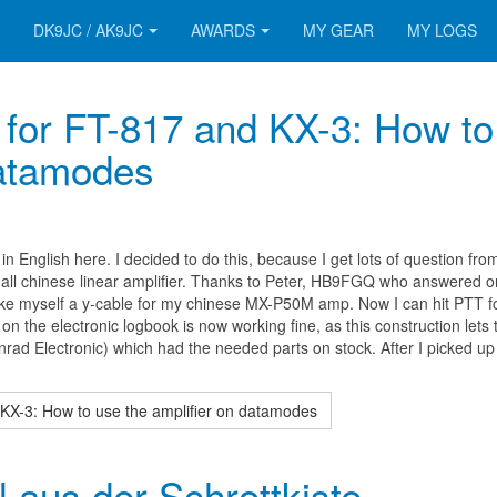
DK9JC / AK9JC
AWARDS
MY GEAR
MY LOGS
or FT-817 and KX-3: How to
datamodes
le in English here. I decided to do this, because I get lots of question fro
ll chinese linear amplifier. Thanks to Peter, HB9FGQ
who answered o
ake myself a y-cable for my chinese MX-P50M
amp
. Now I can hit PTT fo
 the electronic logbook is now working fine, as this construction lets
nrad Electronic) which had the needed parts on stock. After I picked up
-3: How to use the amplifier on datamodes
l aus der Schrottkiste