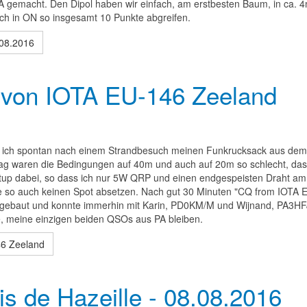
A gemacht. Den Dipol haben wir einfach, am erstbesten Baum, in ca. 
 ich in ON so insgesamt 10 Punkte abgreifen.
08.2016
g von IOTA EU-146 Zeeland
 ich spontan nach einem Strandbesuch meinen Funkrucksack aus dem
m Tag waren die Bedingungen auf 40m und auch auf 20m so schlecht, da
setup dabei, so dass ich nur 5W QRP und einen endgespeisten Draht a
nte so auch keinen Spot absetzen. Nach gut 30 Minuten "CQ from IOTA 
ebaut und konnte immerhin mit Karin, PD0KM/M und Wijnand, PA3HF
e, meine einzigen beiden QSOs aus PA bleiben.
46 Zeeland
 de Hazeille - 08.08.2016