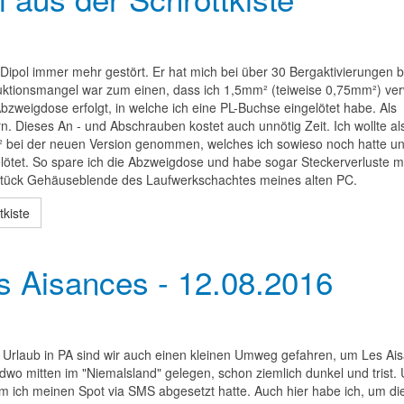
er Dipol immer mehr gestört. Er hat mich bei über 30 Bergaktivierungen b
truktionsmangel war zum einen, dass ich 1,5mm² (teiweise 0,75mm²) ve
bzweigdose erfolgt, in welche ich eine PL-Buchse eingelötet habe. Als
. Dieses An - und Abschrauben kostet auch unnötig Zeit. Ich wollte al
² bei der neuen Version genommen, welches ich sowieso noch hatte u
ötet. So spare ich die Abzweigdose und habe sogar Steckerverluste mi
n Stück Gehäuseblende des Laufwerkschachtes meines alten PC.
tkiste
 Aisances - 12.08.2016
rlaub in PA sind wir auch einen kleinen Umweg gefahren, um Les Ai
ndwo mitten im "Niemalsland" gelegen, schon ziemlich dunkel und trist
em ich meinen Spot via SMS abgesetzt hatte. Auch hier habe ich, um di