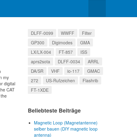
DLFF-0099
WWFF
Filter
GP300
Digimodes
GMA
LX/LX-004
FT-857
ISS
aprs2sota
DLFF-0034
ARRL
DA/SR
VHF
io-117
GMAC
m
n my
272
US-Rufzeichen
Flashrib
r digital
 the CAT
FT-1XDE
 the
Beliebteste Beiträge
Magnetic Loop (Magnetantenne)
selber bauen (DIY magnetic loop
antenna)