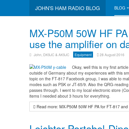
JOHN'S HAM RADIO BLOG
BLOG
MX-P50M 50W HF PA f
use the amplifier on 
John, DK9JC & AK9JC
Equipment
28 August 2016
Okay, well this is my first artic
outside of Germany about my experiences with this sma
topic on the FT-817 Facebook group, I was able to m
modes such as PSK or JT-65/9. Also the QRG-reading on
passes through. I went to my local electronic store (Co
items I needed about 3 hours for everything.
Read more: MX-P50M 50W HF PA for FT-817 and KX
Leichter Portabel-Dipo