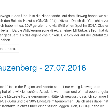
rwegs in den Urlaub in die Niederlande. Auf dem Hinweg haben wir ei
den Bois de Hazeille (ON/ON-004) aktiviert. Da ich die YL nicht allzu
 Ich habe mit ca. 30W gerufen und via SMS einen Spot im SOTA-Cluste
rbeiten. Da die Aktivierungszone direkt an einer Militärbasis liegt, hat d
r gedauert, als das eigentliche funken. Die Schilder auf der Zufahrt z
 haben.
08.08.2016
zenberg - 27.07.2016
schäftlich in der Region und konnte so, mit nur wenig Umweg, den
 hat eine wirklich schöne Aussicht, wenn man erst einmal oben ang
cht die kürzeste Route genommen. Hätte ich gewusst, dass ich so lange 
lei-Gel-Akku und die 50W Endstufe mitgenommen. Da ich alles dabei hat
7 Kontakte in etwas über einer Stunde loggen. Don, G0RQL habe ich