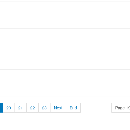
20
21
22
23
Next
End
Page 19