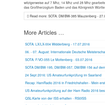
witzigerweise auf 7 Mhz, 14 Mhz und 28 Mhz gearbeitet.
das Großherzogtum Baden und das Königreich Württem
Read more: SOTA: DM/BW-385 Mauzenberg - 27.
More Articles …
SOTA: LX/LX-004 Widderbierg - 17.07.2016
06. - 07. August: Internationale Deutsche Meistersc
SOTA: F/VO-055 Le Mottenberg - 03.07.2016
SOTA DM/BW-195, DM/BW-057, DM/BW-156 auf dem W
24 Sept 2016: US Amateurfunkprüfung im Saarland
Recap: HamRadio 2016 in Friedrichshafen - Mein ers
US Amateurfunkprüfung auf der Ham Radio 2016 be
QSL-Karte von der ISS erhalten - RS0ISS