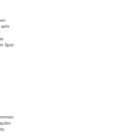
nen
 sehr
r
as
um Spot
ekommen
laufen
te,