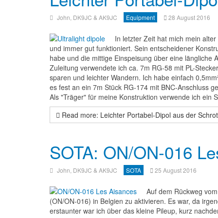
John, DK9JC & AK9JC
Equipment
28 August 2016
In letzter Zeit hat mich mein alt
und immer gut funktioniert. Sein entscheidener Kons
habe und die mittige Einspeisung über eine längliche A
Zuleitung verwendete ich ca. 7m RG-58 mit PL-Steckern
sparen und leichter Wandern. Ich habe einfach 0,5mm
es fest an ein 7m Stück RG-174 mit BNC-Anschluss gel
Als "Träger" für meine Konstruktion verwende ich ei
Read more: Leichter Portabel-Dipol aus der Schrot
SOTA: ON/ON-016 Les
John, DK9JC & AK9JC
SOTA
25 August 2016
Auf dem Rückweg vom U
(ON/ON-016) in Belgien zu aktivieren. Es war, da irge
erstaunter war ich über das kleine Pileup, kurz nachd