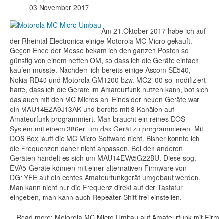
03 November 2017
Am 21.Oktober 2017 habe ich auf
der Rheintal Electronica einige Motorola MC Micro gekauft.
Gegen Ende der Messe bekam ich den ganzen Posten so
günstig von einem netten OM, so dass ich die Geräte einfach
kaufen musste. Nachdem ich bereits einige Ascom SE540,
Nokia RD40 und Motorola GM1200 bzw. MC2100 so modifiziert
hatte, dass ich die Geräte im Amateurfunk nutzen kann, bot sich
das auch mit den MC Micros an. Eines der neuen Geräte war
ein MAU14EZA9J13AK und bereits mit 8 Kanälen auf
Amateurfunk programmiert. Man braucht ein reines DOS-
System mit einem 386er, um das Gerät zu programmieren. Mit
DOS Box läuft die MC Micro Software nicht. Bisher konnte ich
die Frequenzen daher nicht anpassen. Bei den anderen
Geräten handelt es sich um MAU14EVA5G22BU. Diese sog.
EVA5-Geräte können mit einer alternativen Firmware von
DG1YFE auf ein echtes Amateurfunkgerät umgebaut werden.
Man kann nicht nur die Frequenz direkt auf der Tastatur
eingeben, man kann auch Repeater-Shift frei einstellen.
Read more: Motorola MC Micro Umbau auf Amateurfunk mit Fi