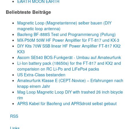
EARTH MOON EARTH
Beliebteste Beiträge
Magnetic Loop (Magnetantenne) selber bauen (DIY
magnetic loop antenna)
Baofeng BF-888S Test und Programmierung (Pofung)
MX-P50M 50W HF Power Amplifier für FT-817 und KX-3
DIY Kits 70W SSB linear HF Power Amplifier FT-817 KX2
KX3
Ascom SE540 BOS-Funkgerät - Umbau auf Amateurfunk
Li-Ion battery pack (18650s) for the FT-817 and KX2 and
comparision on RC Li-Po and LiFePo4 packs
US Extra-Class bestanden
Amateurfunk Klasse E (CEPT-Novice) – Erfahrungen nach
knapp einem Jahr
Mag Loop Magnetic Loop DIY with trashed 26 inch bicycle
rim
APRS Kabel für Baofeng und APRSdroid selbst gebaut
RSS
Links