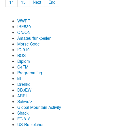
14
15
Next
End
WWFF
IRF530
ON/ON
Amateurfunkpeilen
Morse Code
IC-910
BOS
Diplom
C4FM
Programming
kit
Drehko
DB0EW
ARRL
Schweiz
Global Mountain Activity
Shack
FT-818
US-Rufzeichen