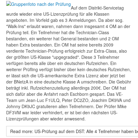
Auf dem Distrikt-Servicetag
wurde wieder eine US-Lizenzprüfung für alle Klassen
angeboten. Im Vorfeld gab es 3 Anmeldungen. Da aber sog.
"Walk-Ins" erlaubt waren, nahmen dann insgesamt 4 OM an der
Prüfung teil. Ein Teilnehmer hat die Technician-Class
bestanden, ein weiterer hat General bestanden und 2 OM
haben Extra bestanden. Ein OM hat seine bereits 2009
verdiente Technician-Prüfung erfolgreich zur Extra-Class, also
der größten US-Klasse "upgegraded". Diese 3 Teilnehmer
verfügen bereits alle über ein deutschen Rufzeichen. Ein
weiterer Prüfling verfügt bisher über kein deutsches Rufzeichen,
er lässt sich die US-amerikanische Extra Lizenz aber jetzt bei
der BNetzA in eine deutsche Klasse A umschreiben. Die Gebühr
beträgt inkl. Rufzeichenzuteilung allerdings 200€. Der OM hat
sich dafür aber die Anfahrt nach Eschborn gespart. Das VE-
Team um Jean-Luc F1ULQ, Peter DC2ZO, Joachim DK9VA und
Johnny DK9JC gratulieren allen Teilnehmern. Der Prüfer Mike
DF3VM war leider verhindert, er ist bei den nächsten US-
Lizenzprüfungen aber wieder anwesend.
Read more: US-Prüfung auf dem DST: Alle 4 Teilnehmer haben 