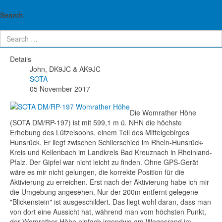
John's ham radio blog
SOTA: DM/RP-197 Womrather Höhe -
Search
01.10.2017
Details
John, DK9JC & AK9JC
SOTA
05 November 2017
Die Womrather Höhe
(SOTA DM/RP-197) ist mit 599,1 m ü. NHN die höchste
Erhebung des Lützelsoons, einem Teil des Mittelgebirges
Hunsrück. Er liegt zwischen Schlierschied im Rhein-Hunsrück-
Kreis und Kellenbach im Landkreis Bad Kreuznach in Rheinland-
Pfalz. Der Gipfel war nicht leicht zu finden. Ohne GPS-Gerät
wäre es mir nicht gelungen, die korrekte Position für die
Aktivierung zu erreichen. Erst nach der Aktivierung habe ich mir
die Umgebung angesehen. Nur der 200m entfernt gelegene
"Blickenstein" ist ausgeschildert. Das liegt wohl daran, dass man
von dort eine Aussicht hat, während man vom höchsten Punkt,
der Womrather Höhe einfach irgendwo am Wegesrand im