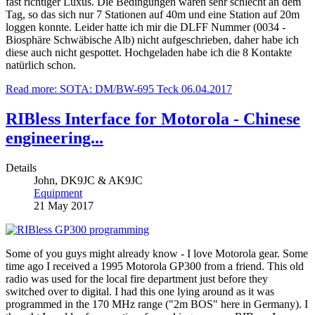
fast richtiger Luxus. Die Bedingungen waren sehr schlecht an dem
Tag, so das sich nur 7 Stationen auf 40m und eine Station auf 20m
loggen konnte. Leider hatte ich mir die DLFF Nummer (0034 -
Biosphäre Schwäbische Alb) nicht aufgeschrieben, daher habe ich
diese auch nicht gespottet. Hochgeladen habe ich die 8 Kontakte
natürlich schon.
Read more: SOTA: DM/BW-695 Teck 06.04.2017
RIBless Interface for Motorola - Chinese
engineering...
Details
John, DK9JC & AK9JC
Equipment
21 May 2017
Some of you guys might already know - I love Motorola gear. Some
time ago I received a 1995 Motorola GP300 from a friend. This old
radio was used for the local fire department just before they
switched over to digital. I had this one lying around as it was
programmed in the 170 MHz range ("2m BOS" here in Germany). I