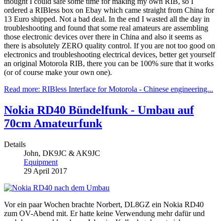
thought I could safe some time for making my own RIB, so I
ordered a RIBless box on Ebay which came straight from China for
13 Euro shipped. Not a bad deal. In the end I wasted all the day in
troubleshooting and found that some real amateurs are assembling
those electronic devices over there in China and also it seems as
there is absolutely ZERO quality control. If you are not too good on
electronics and troubleshooting electrical devices, better get yourself
an original Motorola RIB, there you can be 100% sure that it works
(or of course make your own one).
Read more: RIBless Interface for Motorola - Chinese engineering...
Nokia RD40 Bündelfunk - Umbau auf
70cm Amateurfunk
Details
John, DK9JC & AK9JC
Equipment
29 April 2017
Vor ein paar Wochen brachte Norbert, DL8GZ ein Nokia RD40
zum OV-Abend mit. Er hatte keine Verwendung mehr dafür und