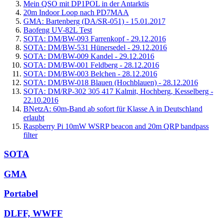
Mein QSO mit DP1POL in der Antarktis
20m Indoor Loop nach PD7MAA
GMA: Bartenberg (DA/SR-051) - 15.01.2017
Baofeng UV-82L Test
SOTA: DM/BW-093 Farrenkopf - 29.12.2016
SOTA: DM/BW-531 Hünersedel - 29.12.2016
SOTA: DM/BW-009 Kandel - 29.12.2016
SOTA: DM/BW-001 Feldberg - 28.12.2016
SOTA: DM/BW-003 Belchen - 28.12.2016
SOTA: DM/BW-018 Blauen (Hochblauen) - 28.12.2016
SOTA: DM/RP-302 305 417 Kalmit, Hochberg, Kesselberg -
22.10.2016
BNetzA: 60m-Band ab sofort für Klasse A in Deutschland
erlaubt
Raspberry Pi 10mW WSRP beacon and 20m QRP bandpass
filter
SOTA
GMA
Portabel
DLFF, WWFF