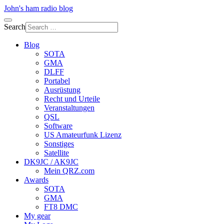
John's ham radio blog
Search
Blog
SOTA
GMA
DLFF
Portabel
Ausrüstung
Recht und Urteile
Veranstaltungen
QSL
Software
US Amateurfunk Lizenz
Sonstiges
Satellite
DK9JC / AK9JC
Mein QRZ.com
Awards
SOTA
GMA
FT8 DMC
My gear