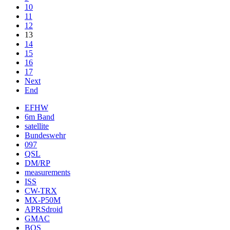
10
11
12
13
14
15
16
17
Next
End
EFHW
6m Band
satellite
Bundeswehr
097
QSL
DM/RP
measurements
ISS
CW-TRX
MX-P50M
APRSdroid
GMAC
BOS