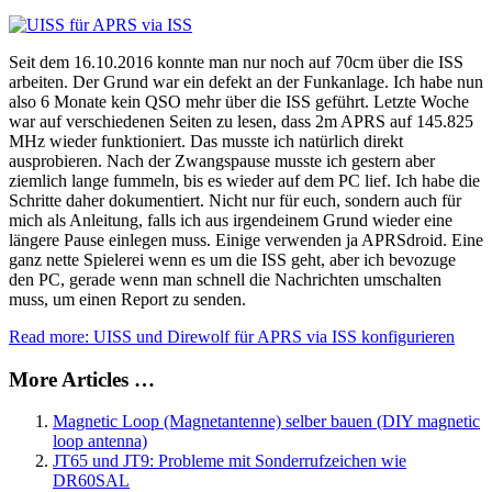
Seit dem 16.10.2016 konnte man nur noch auf 70cm über die ISS
arbeiten. Der Grund war ein defekt an der Funkanlage. Ich habe nun
also 6 Monate kein QSO mehr über die ISS geführt. Letzte Woche
war auf verschiedenen Seiten zu lesen, dass 2m APRS auf 145.825
MHz wieder funktioniert. Das musste ich natürlich direkt
ausprobieren. Nach der Zwangspause musste ich gestern aber
ziemlich lange fummeln, bis es wieder auf dem PC lief. Ich habe die
Schritte daher dokumentiert. Nicht nur für euch, sondern auch für
mich als Anleitung, falls ich aus irgendeinem Grund wieder eine
längere Pause einlegen muss. Einige verwenden ja APRSdroid. Eine
ganz nette Spielerei wenn es um die ISS geht, aber ich bevozuge
den PC, gerade wenn man schnell die Nachrichten umschalten
muss, um einen Report zu senden.
Read more: UISS und Direwolf für APRS via ISS konfigurieren
More Articles …
Magnetic Loop (Magnetantenne) selber bauen (DIY magnetic
loop antenna)
JT65 und JT9: Probleme mit Sonderrufzeichen wie
DR60SAL