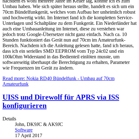
nachdem es wohl mehrere Jahre im Keller lag, konnte ich es zum
Umbau haben. Wie sich später heraus stellte, handelt es sich um ein
70cm Bündelfunkgerät, welches vom Aufbau her unheimlich robust
und hochwertig wirkt. Im Internet fand ich die kompletten Service-
Unterlagen und Schaltpläne zu dem Funkgerät. Ein Niederländer hat
auch eine Umbauanleitung im Internet, diese zu verstehen war
jedoch trotz Google-Übersetzer nicht ganz einfach. Nach ca. 10
Stunden funktioniert das Gerät nun auf 70cm im Amateurfunk-
Bereich. Nachdem ich die Anleitung gelesen hatte, fand ich heraus,
dass ich ein serielles SMD EEPROM vom Typ 24c02 und ein
100kOhm Widerstand in das Bedienteil einlöten musste, um
softwareseitig überhaupt die Berechtigung zu erhalten, Parameter
wie Frequenzen im Gerät zu ändern.
Read more: Nokia RD40 Bündelfunk - Umbau auf 70cm
Amateurfunk
UISS und Direwolf für APRS via ISS
konfigurieren
Details
John, DK9JC & AK9JC
Software
17 April 2017