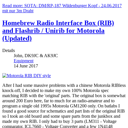
Read more: SOTA: DM/RP-187 Wildenburger Kopf - 24.06.2017
mit nur 3m Draht
Homebrew Radio Interface Box (RIB)
and Flashrib / Unirib for Motorola
(Updated)
Details
John, DK9JC & AK9JC
Equipment
14 June 2017
After I had some massive problems with a chinese Motorola RIBless
knock-off, I decided to make my own 100% Motorola spec
matching RIB with the 'original' parts. The original box is somewhat
around 200 Euro here, far to much for an radio-amateur and to
program a single old 1995s Motorola GM1200 only. On batlabs I
found a good source for schematics and part lists of the original RIB
so I took an old board and some spare parts from the junkbox and
made my own RIB. I only had to buy 3 parts (LM311 - Voltage
comparator, ICL7660 -
Voltage Converter and a few 1N4148