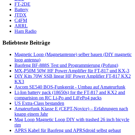
FT-2DE
Battery
JTDX
C4FM
ARRL
Ham Radio
Beliebteste Beiträge
Magnetic Loop (Magnetantenne) selber bauen (DIY magnetic
loop antenna)
Baofeng BF-888S Test und Programmierung (Pofung)
MX-P50M 50W HF Power Amplifier für FT-817 und KX-3
DIY Kits 70W SSB linear HF Power Amplifier FT-817 KX2
KX3
Ascom SE540 BOS-Funkgerät - Umbau auf Amateurfunk
Li-Ion battery pack (18650s) for the FT-817 and KX2 and
comparision on RC Li-Po and LiFePo4 packs
US Extra-Class bestanden
Amateurfunk Klasse E (CEPT-Novice) – Erfahrungen nach
knapp einem Jahr
Mag Loop Magnetic Loop DIY with trashed 26 inch bicycle
rim
APRS Kabel für Baofeng und APRSdroid selbst gebaut