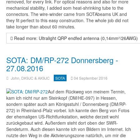
removed, for every link. For optical reasons and also for more
mechanical stability, I added som heat-shrinking tube to the
connectors. The wire-winder came from SOTAbeams UK and
they fit perfect to this easy construction. The whole job did not
take longer than about 60 minutes.
Read more: Ultralight QRP endfed antenna (0,14mm²/26AWG)
SOTA: DM/RP-272 Donnersberg -
27.08.2016
John, DK9JC & AK9JC
SOTA
04 September 2016
Auf dem Rückweg von meinem Termin,
kam ich nicht nur am Steinkopf (DM/HE-097) in Hessen,
sondern später auch am Königsstuhl / Donnersberg (DM/RP-
272) in Rheinland-Pfalz vorbei. Ich kannte den Berg von Fotos
der ehemaligen US-Richtfunkstation, welche derzeit wohl
zurückgebaut wird. Außerdem steht dort oben der SWR-
Sendeturm. Auch diesen kannte ich von Bildern im Internet. Ich
nutzte den Weg in die Aktivierungszone natürlich, um mir die