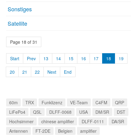
Sonstiges
Satellite
Page 18 of 31
Start
Prev
13
14
15
16
17
18
19
20
21
22
Next
End
60m
TRX
Funklizenz
VE-Team
C4FM
QRP
LiFePo4
QSL
DLFF-0068
USA
DM/SR
DST
Hochsimmer
chinese amplifier
DLFF-0111
DA/SR
Antennen
FT-2DE
Belgien
amplifier