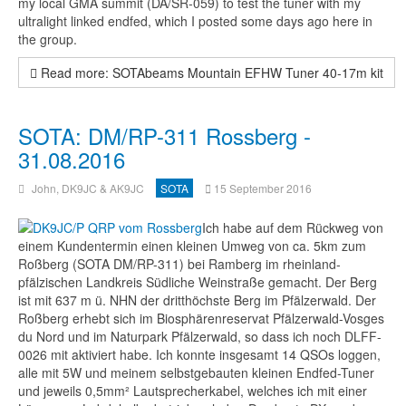
my local GMA summit (DA/SR-059) to test the tuner with my
ultralight linked endfed, which I posted some days ago here in
the group.
Read more: SOTAbeams Mountain EFHW Tuner 40-17m kit
SOTA: DM/RP-311 Rossberg -
31.08.2016
John, DK9JC & AK9JC
SOTA
15 September 2016
Ich habe auf dem Rückweg von
einem Kundentermin einen kleinen Umweg von ca. 5km zum
Roßberg (SOTA DM/RP-311) bei Ramberg im rheinland-
pfälzischen Landkreis Südliche Weinstraße gemacht. Der Berg
ist mit 637 m ü. NHN der dritthöchste Berg im Pfälzerwald. Der
Roßberg erhebt sich im Biosphärenreservat Pfälzerwald-Vosges
du Nord und im Naturpark Pfälzerwald, so dass ich noch DLFF-
0026 mit aktiviert habe. Ich konnte insgesamt 14 QSOs loggen,
alle mit 5W und meinem selbstgebauten kleinen Endfed-Tuner
und jeweils 0,5mm² Lautsprecherkabel, welches ich mit einer