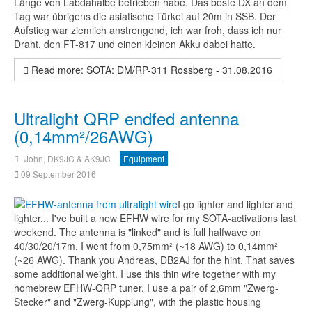
Länge von Labdahalbe betrieben habe. Das beste DX an dem
Tag war übrigens die asiatische Türkei auf 20m in SSB. Der
Aufstieg war ziemlich anstrengend, ich war froh, dass ich nur
Draht, den FT-817 und einen kleinen Akku dabei hatte.
Read more: SOTA: DM/RP-311 Rossberg - 31.08.2016
Ultralight QRP endfed antenna
(0,14mm²/26AWG)
John, DK9JC & AK9JC
Equipment
09 September 2016
I go lighter and lighter and
lighter... I've built a new EFHW wire for my SOTA-activations last
weekend. The antenna is "linked" and is full halfwave on
40/30/20/17m. I went from 0,75mm² (~18 AWG) to 0,14mm²
(~26 AWG). Thank you Andreas, DB2AJ for the hint. That saves
some additional weight. I use this thin wire together with my
homebrew EFHW-QRP tuner. I use a pair of 2,6mm "Zwerg-
Stecker" and "Zwerg-Kupplung", with the plastic housing