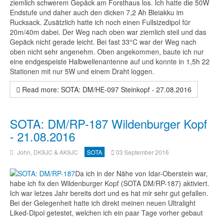
ziemlich schwerem Gepäck am Forsthaus los. Ich hatte die 50W
Endstufe und daher auch den dicken 7,2 Ah Bleiakku im
Rucksack. Zusätzlich hatte ich noch einen Fullsizedipol für
20m/40m dabei. Der Weg nach oben war ziemlich steil und das
Gepäck nicht gerade leicht. Bei fast 33°C war der Weg nach
oben nicht sehr angenehm. Oben angekommen, baute ich nur
eine endgespeiste Halbwellenantenne auf und konnte in 1,5h 22
Stationen mit nur 5W und einem Draht loggen.
Read more: SOTA: DM/HE-097 Steinkopf - 27.08.2016
SOTA: DM/RP-187 Wildenburger Kopf
- 21.08.2016
John, DK9JC & AK9JC
SOTA
03 September 2016
Da ich in der Nähe von Idar-Oberstein war,
habe ich fix den Wildenburger Kopf (SOTA DM/RP-187) aktiviert.
Ich war letzes Jahr bereits dort und es hat mir sehr gut gefallen.
Bei der Gelegenheit hatte ich direkt meinen neuen Ultralight
Liked-Dipol getestet, welchen ich ein paar Tage vorher gebaut