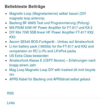
Beliebteste Beiträge
Magnetic Loop (Magnetantenne) selber bauen (DIY
magnetic loop antenna)
Baofeng BF-888S Test und Programmierung (Pofung)
MX-P50M 50W HF Power Amplifier für FT-817 und KX-3
DIY Kits 70W SSB linear HF Power Amplifier FT-817 KX2
KX3
Ascom SE540 BOS-Funkgerät - Umbau auf Amateurfunk
Li-Ion battery pack (18650s) for the FT-817 and KX2 and
comparision on RC Li-Po and LiFePo4 packs
US Extra-Class bestanden
Amateurfunk Klasse E (CEPT-Novice) – Erfahrungen nach
knapp einem Jahr
Mag Loop Magnetic Loop DIY with trashed 26 inch bicycle
rim
APRS Kabel für Baofeng und APRSdroid selbst gebaut
RSS
Links