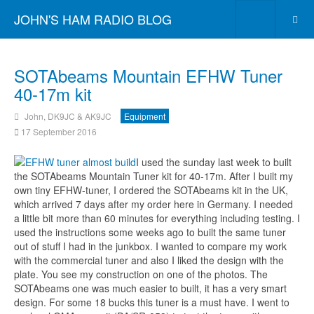
JOHN'S HAM RADIO BLOG
SOTAbeams Mountain EFHW Tuner
40-17m kit
John, DK9JC & AK9JC
Equipment
17 September 2016
I used the sunday last week to built
the SOTAbeams Mountain Tuner kit for 40-17m. After I built my
own tiny EFHW-tuner, I ordered the SOTAbeams kit in the UK,
which arrived 7 days after my order here in Germany. I needed
a little bit more than 60 m
inutes for everything including testing. I
used the instructions some weeks ago to built the same tuner
out of stuff I had in the junkbox. I wanted to compare my work
with the commercial tuner and also I liked the design with the
plate. You see my construction on one of the photos. The
SOTAbeams one was much easier to built, it has a very smart
design. For some 18 bucks this tuner is a must have.
I went to