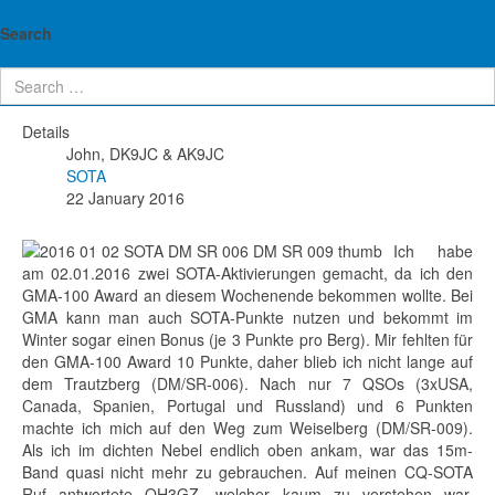
John's ham radio blog
SOTA: DM/SR-006 und DM/SR-009 -
Search
02.01.2016
Details
John, DK9JC & AK9JC
SOTA
22 January 2016
Ich hab
e
am 02.01.2016 zwei SOTA-Aktivierungen gemacht, da ich den
GMA-100 Award an diesem Wochenende bekommen wollte. Bei
GMA kann man auch SOTA-Punkte nutzen und bekommt im
Winter sogar einen Bonus (je 3 Punkte pro Berg). Mir fehlten für
den GMA-100 Award 10 Punkte, daher blieb ich nicht lange auf
dem Trautzberg (DM/SR-006). Nach nur 7 QSOs (3xUSA,
Canada, Spanien, Portugal und Russland) und 6 Punkten
machte ich mich auf den Weg zum Weiselberg (DM/SR-009).
Als ich im dichten Nebel endlich oben ankam, war das 15m-
Band quasi nicht mehr zu gebrauchen. Auf meinen CQ-SOTA
Ruf antwortete OH3GZ, welcher kaum zu verstehen war.