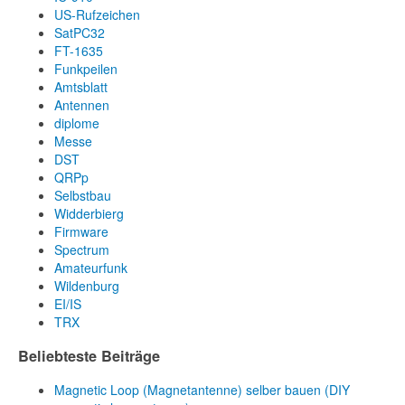
US-Rufzeichen
SatPC32
FT-1635
Funkpeilen
Amtsblatt
Antennen
diplome
Messe
DST
QRPp
Selbstbau
Widderbierg
Firmware
Spectrum
Amateurfunk
Wildenburg
EI/IS
TRX
Beliebteste Beiträge
Magnetic Loop (Magnetantenne) selber bauen (DIY