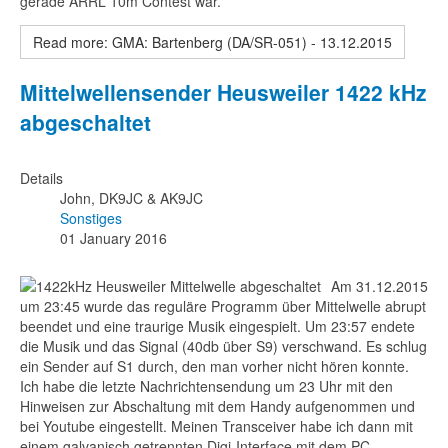
gerade ARRL 10m Contest war.
Read more: GMA: Bartenberg (DA/SR-051) - 13.12.2015
Mittelwellensender Heusweiler 1422 kHz
abgeschaltet
Details
John, DK9JC & AK9JC
Sonstiges
01 January 2016
Am 31.12.2015
um 23:45 wurde das reguläre Programm über Mittelwelle abrupt
beendet und eine traurige Musik eingespielt. Um 23:57 endete
die Musik und das Signal (40db über S9) verschwand. Es schlug
ein Sender auf S1 durch, den man vorher nicht hören konnte.
Ich habe die letzte Nachrichtensendung um 23 Uhr mit den
Hinweisen zur Abschaltung mit dem Handy aufgenommen und
bei Youtube eingestellt. Meinen Transceiver habe ich dann mit
einem galvanisch getrennten Digi-Interface mit dem PC