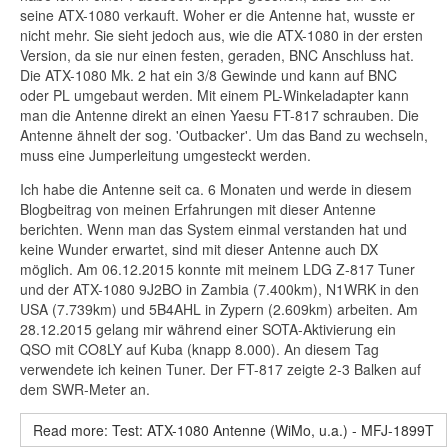
seine ATX-1080 verkauft. Woher er die Antenne hat, wusste er
nicht mehr. Sie sieht jedoch aus, wie die ATX-1080 in der ersten
Version, da sie nur einen festen, geraden, BNC Anschluss hat.
Die ATX-1080 Mk. 2 hat ein 3/8 Gewinde und kann auf BNC
oder PL umgebaut werden. Mit einem PL-Winkeladapter kann
man die Antenne direkt an einen Yaesu FT-817 schrauben.
Die
Antenne ähnelt der sog. 'Outbacker'. Um das Band zu wechseln,
muss eine Jumperleitung umgesteckt werden.
Ich habe die Antenne seit ca. 6 Monaten und werde in diesem
Blogbeitrag von meinen Erfahrungen mit dieser Antenne
berichten. Wenn man das System einmal verstanden hat und
keine Wunder erwartet, sind mit dieser Antenne auch DX
möglich. Am 06.12.2015 konnte mit meinem LDG Z-817 Tuner
und der ATX-1080 9J2BO in Zambia (7.400km), N1WRK in den
USA (7.739km) und 5B4AHL in Zypern (2.609km) arbeiten. Am
28.12.2015 gelang mir während einer SOTA-Aktivierung ein
QSO mit CO8LY auf Kuba (knapp 8.000). An diesem Tag
verwendete ich keinen Tuner. Der FT-817 zeigte 2-3 Balken auf
dem SWR-Meter an.
Read more: Test: ATX-1080 Antenne (WiMo, u.a.) - MFJ-1899T