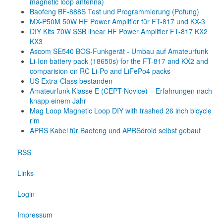
magnetic loop antenna)
Baofeng BF-888S Test und Programmierung (Pofung)
MX-P50M 50W HF Power Amplifier für FT-817 und KX-3
DIY Kits 70W SSB linear HF Power Amplifier FT-817 KX2
KX3
Ascom SE540 BOS-Funkgerät - Umbau auf Amateurfunk
Li-Ion battery pack (18650s) for the FT-817 and KX2 and
comparision on RC Li-Po and LiFePo4 packs
US Extra-Class bestanden
Amateurfunk Klasse E (CEPT-Novice) – Erfahrungen nach
knapp einem Jahr
Mag Loop Magnetic Loop DIY with trashed 26 inch bicycle
rim
APRS Kabel für Baofeng und APRSdroid selbst gebaut
RSS
Links
Login
Impressum