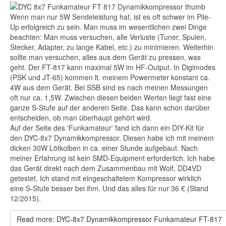
Wenn man nur 5W Sendeleistung hat, ist es oft schwer im Pile-
Up erfolgreich zu sein. Man muss im wesentlichen zwei Dinge
beachten: M
an muss versuchen, alle Verluste (Tuner, Spulen,
Stecker, Adapter, zu lange Kabel, etc.) zu minimieren. Weiterhin
sollte
man versuchen, alles aus dem Gerät zu pressen, was
geht. Der FT-817 kann maximal 5W im HF-Output. In Digimodes
(PSK und JT-65) kommen lt. meinem Powermeter konstant ca.
4W aus dem Gerät. Bei SSB sind es nach meinen Messungen
oft nur ca. 1,5W. Zwischen diesen beiden Werten liegt fast eine
ganze S-Stufe auf der anderen Seite. Das kann schon darüber
entscheiden, ob man überhaupt gehört wird.
Auf der Seite des 'Funkamateur' fand ich dann ein DIY-Kit für
den DYC-8x7 Dynamikkompressor. Diesen habe ich mit meinem
dicken 30W Lötkolben in ca. einer Stunde aufgebaut. Nach
meiner Erfahrung ist kein SMD-Equipment erforderlich. Ich habe
das Gerät direkt nach dem Zusammenbau mit Wolf, DD4VD
getestet. Ich stand mit eingeschaltetem Kompressor wirklich
eine S-Stufe besser bei ihm. Und das alles für nur 36 € (Stand
12/2015).
Read more: DYC-8x7 Dynamikkompressor Funkamateur FT-817