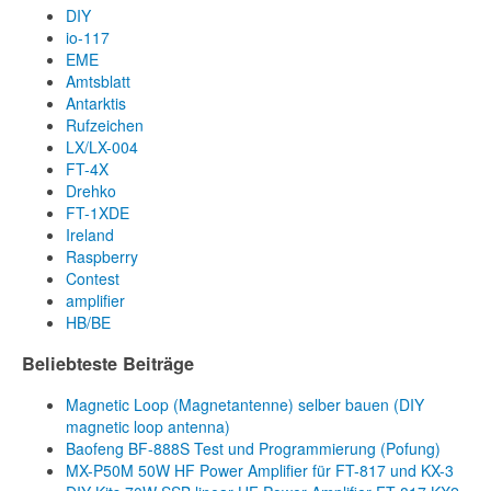
DIY
io-117
EME
Amtsblatt
Antarktis
Rufzeichen
LX/LX-004
FT-4X
Drehko
FT-1XDE
Ireland
Raspberry
Contest
amplifier
HB/BE
Beliebteste Beiträge
Magnetic Loop (Magnetantenne) selber bauen (DIY
magnetic loop antenna)
Baofeng BF-888S Test und Programmierung (Pofung)
MX-P50M 50W HF Power Amplifier für FT-817 und KX-3