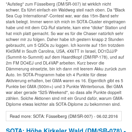
"Aufstieg" zum Füsselberg (DM/SR-007) ist wirklich nicht
schwer. Es führt einfach ein Waldweg steil nach oben. Da "Black
Sea Cup International"-Contest war, war das 15m-Band sehr
stark belegt. Immer wenn ich mich im SOTA-Cluster eingetragen
habe und mit dem CQ-Ruf startete, kam eine "dicke" Station und
hat mich platt gemacht. So war es für die Chaser natürlich sehr
schwer mir zu folgen.
Daher habe ich g
estern knapp 2 Stunden
gebraucht, um 5 QSOs zu loggen.
Ich konnte auf 15m trotzdem
KI4SVM in South Carolina, USA, 4X6TT in Israel, DO1DJJ/P
(Summit-to-Summit) auf dem Haardtkopf (DM/RP-178), und auf
2m FM DO4EJ und DL4VAP arbeiten. Kurz bevor die
Dämmerung einsetzte, bin ich dann mit leerem Akku zurück zum
Auto. Im SOTA-Programm habe ich 4 Punkte für diese
Aktivierung erhalten, bei GMA waren es 16. Eigentlich gibt es 5
Punkte bei GMA (500m+) und 3 Punkte Winterbonus. Bei GMA
war aber gerade "S2S-Weekend", so dass alle Punkte doppelt
zählen. Solche Aktionen sind mit ein Grund dafür, warum GMA-
Diplome etwas leichter als SOTA-Diplome zu bekommen sind.
Read more: SOTA: Füsselberg (DM/SR-007) - 06.02.2016
SOTA: Höhe Kirkeler Wald (DM/SR-078) -