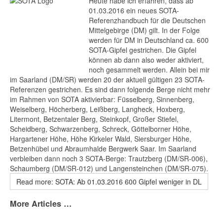
Heute habe ich erfahren, dass ab
01.03.2016 ein neues SOTA-
Referenzhandbuch für die Deutschen
Mittelgebirge (DM) gilt. In der Folge
werden für DM in Deutschland ca. 600
SOTA-Gipfel gestrichen. Die Gipfel
können ab dann also weder aktiviert,
noch gesammelt werden. Allein bei mir
im Saarland (DM/SR) werden 20 der aktuell gültigen 23 SOTA-
Referenzen gestrichen. Es sind dann folgende Berge nicht mehr
im Rahmen von SOTA aktivierbar: Füsselberg, Sinnenberg,
Weiselberg, Höcherberg, Leißberg, Langheck, Hoxberg,
Litermont, Betzentaler Berg, Steinkopf, Großer Stiefel,
Scheidberg, Schwarzenberg, Schreck, Göttelborner Höhe,
Hargartener Höhe, Höhe Kirkeler Wald, Siersburger Höhe,
Betzenhübel und Abraumhalde Bergwerk Saar. Im Saarland
verbleiben dann noch 3 SOTA-Berge: Trautzberg (DM/SR-006),
Schaumberg (DM/SR-012) und Langensteinchen (DM/SR-075).
Read more: SOTA: Ab 01.03.2016 600 Gipfel weniger in DL
More Articles …