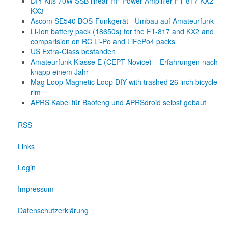
DIY Kits 70W SSB linear HF Power Amplifier FT-817 KX2
KX3
Ascom SE540 BOS-Funkgerät - Umbau auf Amateurfunk
Li-Ion battery pack (18650s) for the FT-817 and KX2 and
comparision on RC Li-Po and LiFePo4 packs
US Extra-Class bestanden
Amateurfunk Klasse E (CEPT-Novice) – Erfahrungen nach
knapp einem Jahr
Mag Loop Magnetic Loop DIY with trashed 26 inch bicycle
rim
APRS Kabel für Baofeng und APRSdroid selbst gebaut
RSS
Links
Login
Impressum
Datenschutzerklärung