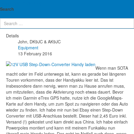
John's ham radio blog
Handy im Feld laden: Ideal für SOTA,
Search
GMA und Co.
Details
John, DK9JC & AK9JC
Equipment
13 February 2016
Wenn man SOTA
macht oder im Feld unterwegs ist, kann es gerade bei längeren
Touren vorkommen, dass der Handyakku leer ist. Das ist
insbesondere dann nervig, wenn man zu Hause anrufen muss,
um mitzuteilen, dass die Aktivierung noch etwas dauert. Bevor
ich mein Garmin eTrex GPS hatte, nutze ich die GoogleMaps-
Karte auf dem Handy, um zum Spot zu navigieren oder das Auto
wieder zu finden. Ich habe mir nun bei Ebay einen Step-Down
Converter mit USB-Anschluss bestellt. Dieser hat 2,45 Euro inkl.
Versand (!) gekostet und kam direkt aus China. Ich habe einfach
Powerpoles montiert und kann mit meinem Funkakku
nun
überall mein Handy laden. Das geht im Notfall auch dann, wenn