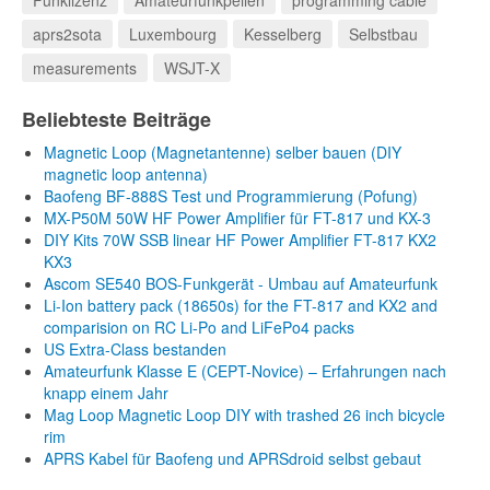
Funklizenz
Amateurfunkpeilen
programming cable
aprs2sota
Luxembourg
Kesselberg
Selbstbau
measurements
WSJT-X
Beliebteste Beiträge
Magnetic Loop (Magnetantenne) selber bauen (DIY
magnetic loop antenna)
Baofeng BF-888S Test und Programmierung (Pofung)
MX-P50M 50W HF Power Amplifier für FT-817 und KX-3
DIY Kits 70W SSB linear HF Power Amplifier FT-817 KX2
KX3
Ascom SE540 BOS-Funkgerät - Umbau auf Amateurfunk
Li-Ion battery pack (18650s) for the FT-817 and KX2 and
comparision on RC Li-Po and LiFePo4 packs
US Extra-Class bestanden
Amateurfunk Klasse E (CEPT-Novice) – Erfahrungen nach
knapp einem Jahr
Mag Loop Magnetic Loop DIY with trashed 26 inch bicycle
rim
APRS Kabel für Baofeng und APRSdroid selbst gebaut