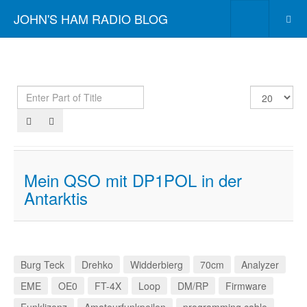
JOHN'S HAM RADIO BLOG
Enter
Display
Part
#
of
Title
Mein QSO mit DP1POL in der
Antarktis
Burg Teck
Drehko
Widderbierg
70cm
Analyzer
EME
OE0
FT-4X
Loop
DM/RP
Firmware