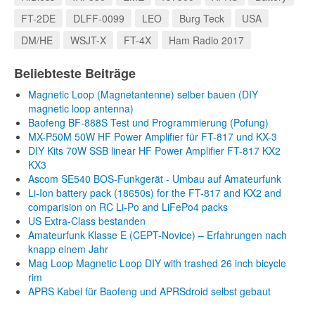
FT-2DE
DLFF-0099
LEO
Burg Teck
USA
DM/HE
WSJT-X
FT-4X
Ham Radio 2017
Beliebteste Beiträge
Magnetic Loop (Magnetantenne) selber bauen (DIY
magnetic loop antenna)
Baofeng BF-888S Test und Programmierung (Pofung)
MX-P50M 50W HF Power Amplifier für FT-817 und KX-3
DIY Kits 70W SSB linear HF Power Amplifier FT-817 KX2
KX3
Ascom SE540 BOS-Funkgerät - Umbau auf Amateurfunk
Li-Ion battery pack (18650s) for the FT-817 and KX2 and
comparision on RC Li-Po and LiFePo4 packs
US Extra-Class bestanden
Amateurfunk Klasse E (CEPT-Novice) – Erfahrungen nach
knapp einem Jahr
Mag Loop Magnetic Loop DIY with trashed 26 inch bicycle
rim
APRS Kabel für Baofeng und APRSdroid selbst gebaut