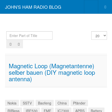
JOHN'S HAM RADIO BLOG
Enter
Display
Part
#
of
Title
Magnetic Loop (Magnetantenne)
selber bauen (DIY magnetic loop
antenna)
Nokia
SSTV
Baofeng
China
Pfänder
RIBless
IRF530
EME
IC7300
APRS
Battery