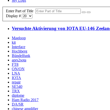
My Logs
Enter Part of Title
Display #
Versuchte Aktivierung von IOTA EU-146 Zeelan
Magloop
kit
Interface
Hochberg
Bündelfunk
aprs2sota
FT8
ON/ON
LNA
IOTA
repair
SE540
TRX
diplome
Ham Radio 2017
DA/SR
chinese amplifier