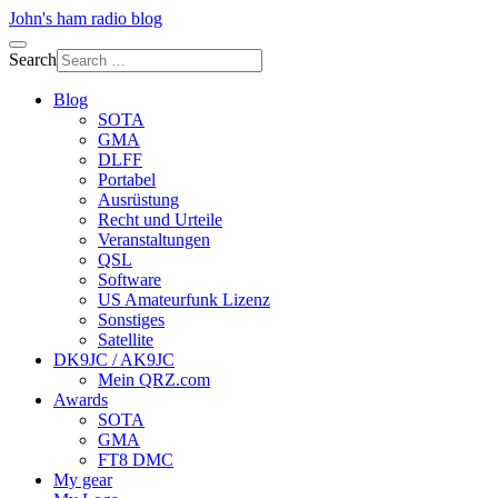
John's ham radio blog
Search
Blog
SOTA
GMA
DLFF
Portabel
Ausrüstung
Recht und Urteile
Veranstaltungen
QSL
Software
US Amateurfunk Lizenz
Sonstiges
Satellite
DK9JC / AK9JC
Mein QRZ.com
Awards
SOTA
GMA
FT8 DMC
My gear