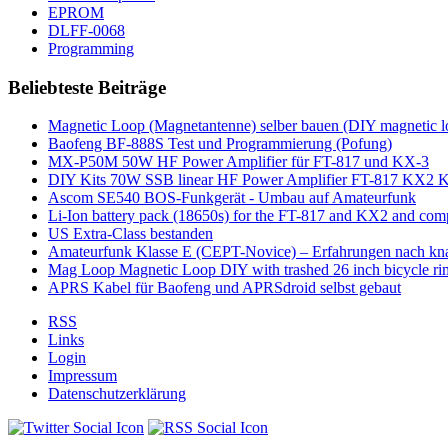
EPROM
DLFF-0068
Programming
Beliebteste Beiträge
Magnetic Loop (Magnetantenne) selber bauen (DIY magnetic l
Baofeng BF-888S Test und Programmierung (Pofung)
MX-P50M 50W HF Power Amplifier für FT-817 und KX-3
DIY Kits 70W SSB linear HF Power Amplifier FT-817 KX2 
Ascom SE540 BOS-Funkgerät - Umbau auf Amateurfunk
Li-Ion battery pack (18650s) for the FT-817 and KX2 and co
US Extra-Class bestanden
Amateurfunk Klasse E (CEPT-Novice) – Erfahrungen nach kn
Mag Loop Magnetic Loop DIY with trashed 26 inch bicycle ri
APRS Kabel für Baofeng und APRSdroid selbst gebaut
RSS
Links
Login
Impressum
Datenschutzerklärung