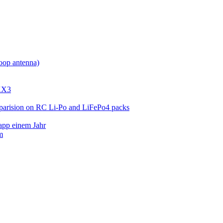
oop antenna)
KX3
mparision on RC Li-Po and LiFePo4 packs
app einem Jahr
m