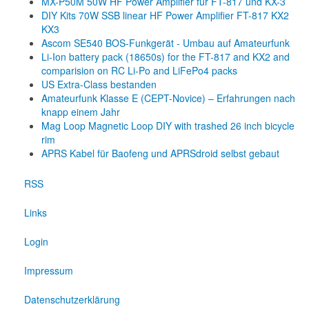
MX-P50M 50W HF Power Amplifier für FT-817 und KX-3
DIY Kits 70W SSB linear HF Power Amplifier FT-817 KX2
KX3
Ascom SE540 BOS-Funkgerät - Umbau auf Amateurfunk
Li-Ion battery pack (18650s) for the FT-817 and KX2 and
comparision on RC Li-Po and LiFePo4 packs
US Extra-Class bestanden
Amateurfunk Klasse E (CEPT-Novice) – Erfahrungen nach
knapp einem Jahr
Mag Loop Magnetic Loop DIY with trashed 26 inch bicycle
rim
APRS Kabel für Baofeng und APRSdroid selbst gebaut
RSS
Links
Login
Impressum
Datenschutzerklärung