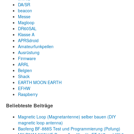
DA/SR
beacon
Messe
Magloop
DR60SAL
Klasse A
APRSdroid
Amateurfunkpeilen
Ausrüstung
Firmware
ARRL
Belgien
Shack
EARTH MOON EARTH
EFHW
Raspberry
Beliebteste Beiträge
Magnetic Loop (Magnetantenne) selber bauen (DIY
magnetic loop antenna)
Baofeng BF-888S Test und Programmierung (Pofung)