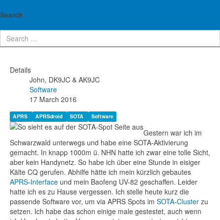
John's ham radio blog
APRS2SOTA: Spots im
Search
Cluster via APRS
Details
John, DK9JC & AK9JC
Software
17 March 2016
APRS
APRSdroid
SOTA
Software
Gestern war ich im
Schwarzwald unterwegs und habe eine SOTA-Aktivierung
gemacht. In knapp 1000m ü. NHN hatte ich zwar eine tolle Sicht,
aber kein Handynetz. So habe ich über eine Stunde in eisiger
Kälte CQ gerufen. Abhilfe hätte ich mein kürzlich gebautes
APRS-Interface
und mein Baofeng UV-82 geschaffen. Leider
hatte ich es zu Hause vergessen. Ich stelle heute kurz die
passende Software vor, um via APRS Spots im
SOTA-Cluster
zu
setzen. Ich habe das schon einige male gestestet, auch wenn