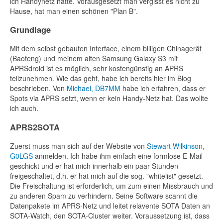
ich Handynetz hatte. Vorausgesetzt man vergisst es nicht zu
Hause, hat man einen schönen "Plan B".
Grundlage
Mit dem selbst gebauten Interface, einem billigen Chinagerät
(Baofeng) und meinem alten Samsung Galaxy S3 mit
APRSdroid ist es möglich, sehr kostengünstig an APRS
teilzunehmen. Wie das geht, habe ich bereits hier im Blog
beschrieben. Von
Michael, DB7MM
habe ich erfahren, dass er
Spots via APRS setzt, wenn er kein Handy-Netz hat. Das wollte
ich auch.
APRS2SOTA
Zuerst muss man sich auf der Website von
Stewart Wilkinson,
G0LGS
anmelden. Ich habe ihm einfach eine formlose E-Mail
geschickt und er hat mich innerhalb ein paar Stunden
freigeschaltet, d.h. er hat mich auf die sog. "whitelist" gesetzt.
Die Freischaltung ist erforderlich, um zum einen Missbrauch und
zu anderen Spam zu verhindern. Seine Software scannt die
Datenpakete im APRS-Netz und leitet relavente SOTA Daten an
SOTA-Watch, den SOTA-Cluster weiter. Voraussetzung ist, dass