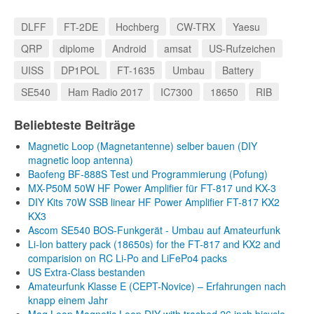
DLFF
FT-2DE
Hochberg
CW-TRX
Yaesu
QRP
diplome
Android
amsat
US-Rufzeichen
UISS
DP1POL
FT-1635
Umbau
Battery
SE540
Ham Radio 2017
IC7300
18650
RIB
Beliebteste Beiträge
Magnetic Loop (Magnetantenne) selber bauen (DIY
magnetic loop antenna)
Baofeng BF-888S Test und Programmierung (Pofung)
MX-P50M 50W HF Power Amplifier für FT-817 und KX-3
DIY Kits 70W SSB linear HF Power Amplifier FT-817 KX2
KX3
Ascom SE540 BOS-Funkgerät - Umbau auf Amateurfunk
Li-Ion battery pack (18650s) for the FT-817 and KX2 and
comparision on RC Li-Po and LiFePo4 packs
US Extra-Class bestanden
Amateurfunk Klasse E (CEPT-Novice) – Erfahrungen nach
knapp einem Jahr