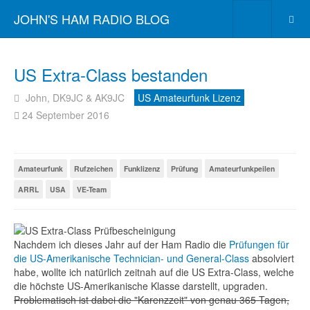
JOHN'S HAM RADIO BLOG
US Extra-Class bestanden
John, DK9JC & AK9JC
US Amateurfunk Lizenz
24 September 2016
Amateurfunk
Rufzeichen
Funklizenz
Prüfung
Amateurfunkpeilen
ARRL
USA
VE-Team
Nachdem ich dieses Jahr auf der Ham Radio die
Prüfungen für
die US-Amerikanische Technician- und General-Class
absolviert
habe, wollte ich natürlich zeitnah auf die US Extra-Class, welche
die höchste US-Amerikanische Klasse darstellt, upgraden.
Problematisch ist dabei die "Karenzzeit" von genau 365 Tagen,