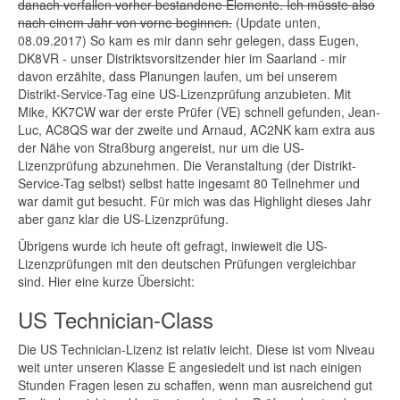
danach verfallen vorher bestandene Elemente. Ich müsste also
nach einem Jahr von vorne beginnen.
(Update unten,
08.09.2017) So kam es mir dann sehr gelegen, dass Eugen,
DK8VR - unser Distriktsvorsitzender hier im Saarland - mir
davon erzählte, dass Planungen laufen, um bei unserem
Distrikt-Service-Tag eine US-Lizenzprüfung anzubieten. Mit
Mike, KK7CW war der erste Prüfer (VE) schnell gefunden, Jean-
Luc, AC8QS war der zweite und Arnaud, AC2NK kam extra aus
der Nähe von Straßburg angereist, nur um die US-
Lizenzprüfung abzunehmen. Die Veranstaltung (der Distrikt-
Service-Tag selbst) selbst hatte ingesamt 80 Teilnehmer und
war damit gut besucht. Für mich was das Highlight dieses Jahr
aber ganz klar die US-Lizenzprüfung.
Übrigens wurde ich heute oft gefragt, inwieweit die US-
Lizenzprüfungen mit den deutschen Prüfungen vergleichbar
sind. Hier eine kurze Übersicht:
US Technician-Class
Die US Technician-Lizenz ist relativ leicht. Diese ist vom Niveau
weit unter unseren Klasse E angesiedelt und ist nach einigen
Stunden Fragen lesen zu schaffen, wenn man ausreichend gut