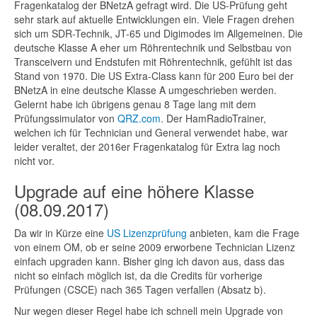
Fragenkatalog der BNetzA gefragt wird. Die US-Prüfung geht
sehr stark auf aktuelle Entwicklungen ein. Viele Fragen drehen
sich um SDR-Technik, JT-65 und Digimodes im Allgemeinen. Die
deutsche Klasse A eher um Röhrentechnik und Selbstbau von
Transceivern und Endstufen mit Röhrentechnik, gefühlt ist das
Stand von 1970. Die US Extra-Class kann für 200 Euro bei der
BNetzA in eine deutsche Klasse A umgeschrieben werden.
Gelernt habe ich übrigens genau 8 Tage lang mit dem
Prüfungssimulator von
QRZ.com
. Der HamRadioTrainer,
welchen ich für Technician und General verwendet habe, war
leider veraltet, der 2016er Fragenkatalog für Extra lag noch
nicht vor.
Upgrade auf eine höhere Klasse
(08.09.2017)
Da wir in Kürze eine
US Lizenzprüfung
anbieten, kam die Frage
von einem OM, ob er seine 2009 erworbene Technician Lizenz
einfach upgraden kann. Bisher ging ich davon aus, dass das
nicht so einfach möglich ist, da die Credits für vorherige
Prüfungen (CSCE) nach 365 Tagen verfallen (Absatz b).
Nur wegen dieser Regel habe ich schnell mein Upgrade von