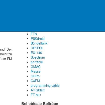
System Fusion
JTDX
Bundeswehr
Pfänder
FT-1XDE
Funklizenz
FT8
PSKdroid
Bündelfunk
DP1POL
land. Der
EU-146
schwer zu
Spectrum
uf 2m FM
portable
GMAC
Messe
QRPp
C4FM
programming cable
Amtsblatt
FT-891
Beliebteste Beiträge