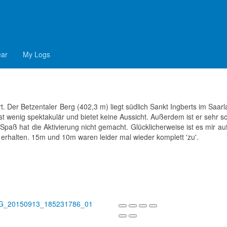
DM/SR-040) - 13.09.2015
ear
My Logs
t. Der Betzentaler Berg (402,3 m) liegt südlich Sankt Ingberts im Saar
 ist wenig spektakulär und bietet keine Aussicht. Außerdem ist er sehr 
 Spaß hat die Aktivierung nicht gemacht. Glücklicherweise ist es mir a
 erhalten.
15m und 10m waren leider mal wieder komplett 'zu'.