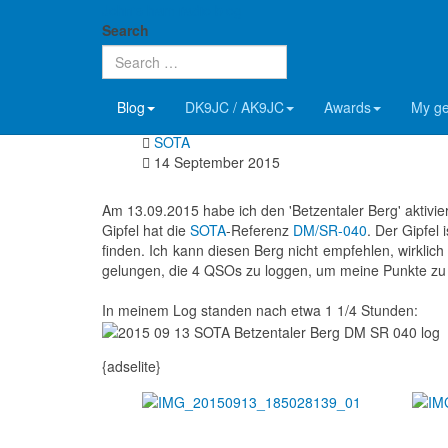
John's ham radio blog
SOTA: Betzentaler Berg (
Search
Details
Blog
DK9JC / AK9JC
Awards
My g
John, DK9JC & AK9JC
SOTA
14 September 2015
Am 13.09.2015 habe ich den 'Betzentaler Berg' aktivier
Gipfel hat die
SOTA
-Referenz
DM/SR-040
. Der Gipfel
finden. Ich kann diesen Berg nicht empfehlen, wirklich
gelungen, die 4 QSOs zu loggen, um meine Punkte zu
In meinem Log standen nach etwa 1 1/4 Stunden:
{adselite}