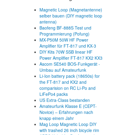
Magnetic Loop (Magnetantenne)
selber bauen (DIY magnetic loop
antenna)
Baofeng BF-888S Test und
Programmierung (Pofung)
MX-P50M 50W HF Power
Amplifier für FT-817 und KX-3
DIY Kits 70W SSB linear HF
Power Amplifier FT-817 KX2 KX3
Ascom SE540 BOS-Funkgerät -
Umbau auf Amateurfunk
Li-Ion battery pack (18650s) for
the FT-817 and KX2 and
comparision on RC Li-Po and
LiFePo4 packs
US Extra-Class bestanden
Amateurfunk Klasse E (CEPT-
Novice) – Erfahrungen nach
knapp einem Jahr
Mag Loop Magnetic Loop DIY
with trashed 26 inch bicycle rim