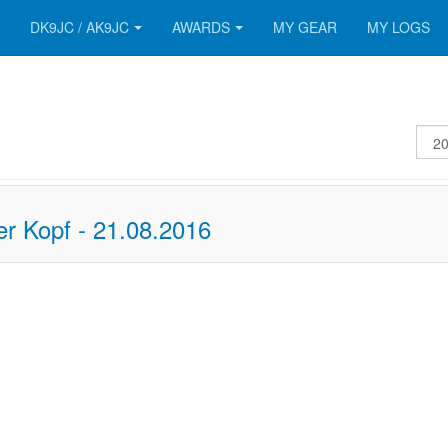
DK9JC / AK9JC
AWARDS
MY GEAR
MY LOGS
Disp
#
 Kopf - 21.08.2016