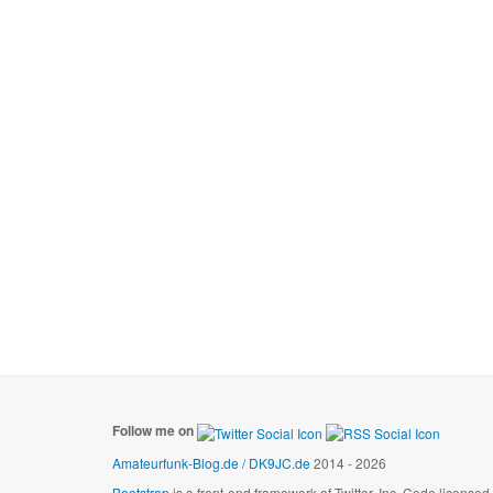
Follow me on
Amateurfunk-Blog.de / DK9JC.de
2014 - 2026
Bootstrap
is a front-end framework of Twitter, Inc. Code license