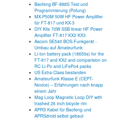
Baofeng BF-888S Test und
Programmierung (Pofung)
MX-P50M 50W HF Power Amplifier
für FT-817 und KX-3
DIY Kits 70W SSB linear HF Power
Amplifier FT-817 KX2 KX3
Ascom SE540 BOS-Funkgerät -
Umbau auf Amateurfunk
Li-Ion battery pack (18650s) for the
FT-817 and KX2 and comparision on
RC Li-Po and LiFePo4 packs
US Extra-Class bestanden
Amateurfunk Klasse E (CEPT-
Novice) – Erfahrungen nach knapp
einem Jahr
Mag Loop Magnetic Loop DIY with
trashed 26 inch bicycle rim
APRS Kabel für Baofeng und
APRSdroid selbst gebaut