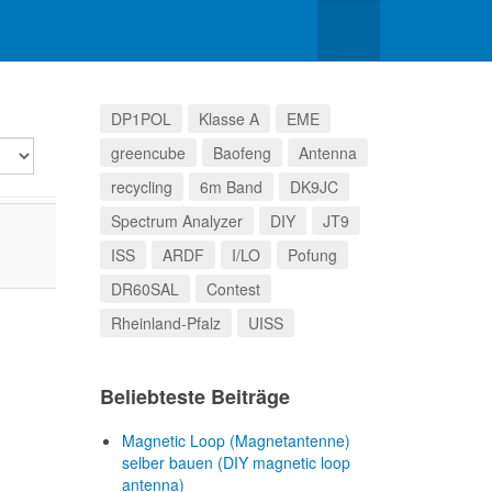
DP1POL
Klasse A
EME
lay
greencube
Baofeng
Antenna
recycling
6m Band
DK9JC
Spectrum Analyzer
DIY
JT9
ISS
ARDF
I/LO
Pofung
DR60SAL
Contest
Rheinland-Pfalz
UISS
Beliebteste Beiträge
Magnetic Loop (Magnetantenne)
selber bauen (DIY magnetic loop
antenna)