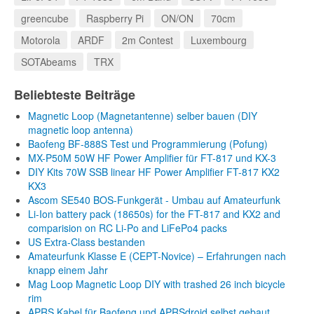
greencube
Raspberry Pi
ON/ON
70cm
Motorola
ARDF
2m Contest
Luxembourg
SOTAbeams
TRX
Beliebteste Beiträge
Magnetic Loop (Magnetantenne) selber bauen (DIY
magnetic loop antenna)
Baofeng BF-888S Test und Programmierung (Pofung)
MX-P50M 50W HF Power Amplifier für FT-817 und KX-3
DIY Kits 70W SSB linear HF Power Amplifier FT-817 KX2
KX3
Ascom SE540 BOS-Funkgerät - Umbau auf Amateurfunk
Li-Ion battery pack (18650s) for the FT-817 and KX2 and
comparision on RC Li-Po and LiFePo4 packs
US Extra-Class bestanden
Amateurfunk Klasse E (CEPT-Novice) – Erfahrungen nach
knapp einem Jahr
Mag Loop Magnetic Loop DIY with trashed 26 inch bicycle
rim
APRS Kabel für Baofeng und APRSdroid selbst gebaut