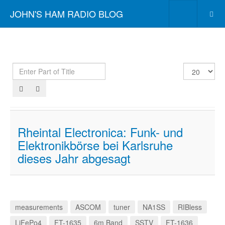
JOHN'S HAM RADIO BLOG
Enter
Display
Part
#
of
Title
Rheintal Electronica: Funk- und
Elektronikbörse bei Karlsruhe
dieses Jahr abgesagt
measurements
ASCOM
tuner
NA1SS
RIBless
LiFePo4
FT-1635
6m Band
SSTV
FT-1636