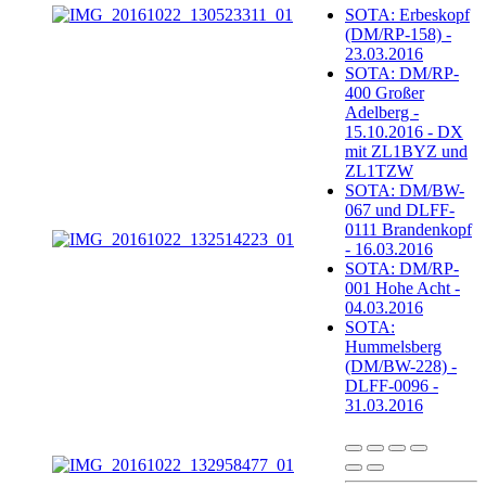
SOTA: Erbeskopf
(DM/RP-158) -
23.03.2016
SOTA: DM/RP-
400 Großer
Adelberg -
15.10.2016 - DX
mit ZL1BYZ und
ZL1TZW
SOTA: DM/BW-
067 und DLFF-
0111 Brandenkopf
- 16.03.2016
SOTA: DM/RP-
001 Hohe Acht -
04.03.2016
SOTA:
Hummelsberg
(DM/BW-228) -
DLFF-0096 -
31.03.2016