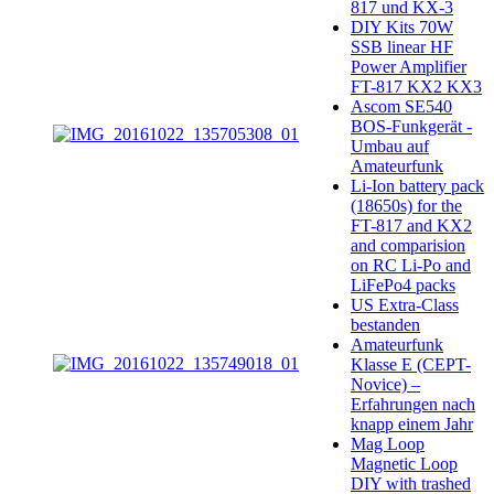
817 und KX-3
DIY Kits 70W
SSB linear HF
Power Amplifier
FT-817 KX2 KX3
Ascom SE540
BOS-Funkgerät -
Umbau auf
Amateurfunk
Li-Ion battery pack
(18650s) for the
FT-817 and KX2
and comparision
on RC Li-Po and
LiFePo4 packs
US Extra-Class
bestanden
Amateurfunk
Klasse E (CEPT-
Novice) –
Erfahrungen nach
knapp einem Jahr
Mag Loop
Magnetic Loop
DIY with trashed