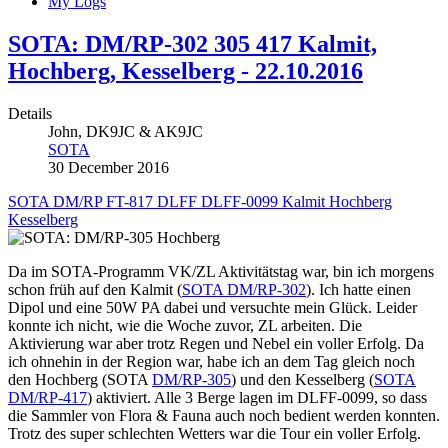
My Logs
SOTA: DM/RP-302 305 417 Kalmit,
Hochberg, Kesselberg - 22.10.2016
Details
John, DK9JC & AK9JC
SOTA
30 December 2016
SOTA
DM/RP
FT-817
DLFF
DLFF-0099
Kalmit
Hochberg
Kesselberg
Da im SOTA-Programm VK/ZL Aktivitätstag war, bin ich morgens
schon früh auf den Kalmit (
SOTA DM/RP-302
). Ich hatte einen
Dipol und eine 50W PA dabei und versuchte mein Glück. Leider
konnte ich nicht, wie die Woche zuvor, ZL arbeiten. Die
Aktivierung war aber trotz Regen und Nebel ein voller Erfolg. Da
ich ohnehin in der Region war, habe ich an dem Tag gleich noch
den Hochberg (SOTA
DM/RP-305
) und den Kesselberg (
SOTA
DM/RP-417
) aktiviert. Alle 3 Berge lagen im DLFF-0099, so dass
die Sammler von Flora & Fauna auch noch bedient werden konnten.
Trotz des super schlechten Wetters war die Tour ein voller Erfolg.