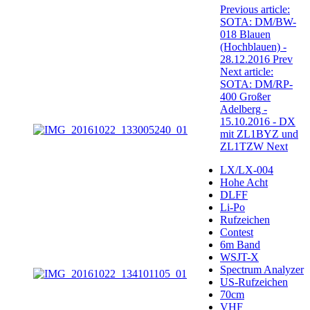
Previous article:
SOTA: DM/BW-
018 Blauen
(Hochblauen) -
28.12.2016
Prev
Next article:
SOTA: DM/RP-
400 Großer
Adelberg -
15.10.2016 - DX
mit ZL1BYZ und
ZL1TZW
Next
LX/LX-004
Hohe Acht
DLFF
Li-Po
Rufzeichen
Contest
6m Band
WSJT-X
Spectrum Analyzer
US-Rufzeichen
70cm
VHF