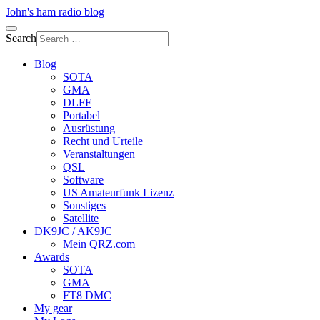
John's ham radio blog
Search
Blog
SOTA
GMA
DLFF
Portabel
Ausrüstung
Recht und Urteile
Veranstaltungen
QSL
Software
US Amateurfunk Lizenz
Sonstiges
Satellite
DK9JC / AK9JC
Mein QRZ.com
Awards
SOTA
GMA
FT8 DMC
My gear