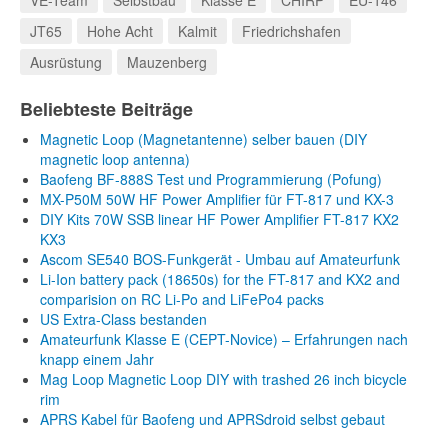
VE-Team
Selbstbau
Klasse E
CHIRP
EU-146
JT65
Hohe Acht
Kalmit
Friedrichshafen
Ausrüstung
Mauzenberg
Beliebteste Beiträge
Magnetic Loop (Magnetantenne) selber bauen (DIY
magnetic loop antenna)
Baofeng BF-888S Test und Programmierung (Pofung)
MX-P50M 50W HF Power Amplifier für FT-817 und KX-3
DIY Kits 70W SSB linear HF Power Amplifier FT-817 KX2
KX3
Ascom SE540 BOS-Funkgerät - Umbau auf Amateurfunk
Li-Ion battery pack (18650s) for the FT-817 and KX2 and
comparision on RC Li-Po and LiFePo4 packs
US Extra-Class bestanden
Amateurfunk Klasse E (CEPT-Novice) – Erfahrungen nach
knapp einem Jahr
Mag Loop Magnetic Loop DIY with trashed 26 inch bicycle
rim
APRS Kabel für Baofeng und APRSdroid selbst gebaut