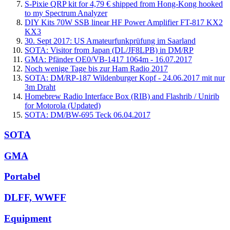
S-Pixie QRP kit for 4,79 € shipped from Hong-Kong hooked
to my Spectrum Analyzer
DIY Kits 70W SSB linear HF Power Amplifier FT-817 KX2
KX3
30. Sept 2017: US Amateurfunkprüfung im Saarland
SOTA: Visitor from Japan (DL/JF8LPB) in DM/RP
GMA: Pfänder OE0/VB-1417 1064m - 16.07.2017
Noch wenige Tage bis zur Ham Radio 2017
SOTA: DM/RP-187 Wildenburger Kopf - 24.06.2017 mit nur
3m Draht
Homebrew Radio Interface Box (RIB) and Flashrib / Unirib
for Motorola (Updated)
SOTA: DM/BW-695 Teck 06.04.2017
SOTA
GMA
Portabel
DLFF, WWFF
Equipment