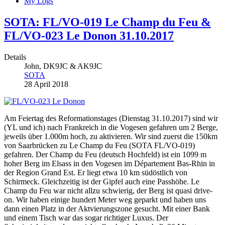
My Logs
SOTA: FL/VO-019 Le Champ du Feu &
FL/VO-023 Le Donon 31.10.2017
Details
John, DK9JC & AK9JC
SOTA
28 April 2018
Am Feiertag des Reformationstages (Dienstag 31.10.2017) sind wir
(YL und ich) nach Frankreich in die Vogesen gefahren um 2 Berge,
jeweils über 1.000m hoch, zu aktivieren. Wir sind zuerst die 150km
von Saarbrücken zu Le Champ du Feu (SOTA FL/VO-019)
gefahren. Der Champ du Feu (deutsch Hochfeld) ist ein 1099 m
hoher Berg im Elsass in den Vogesen im Département Bas-Rhin in
der Region Grand Est. Er liegt etwa 10 km südöstlich von
Schirmeck. Gleichzeitig ist der Gipfel auch eine Passhöhe. Le
Champ du Feu war nicht allzu schwierig, der Berg ist quasi drive-
on. Wir haben einige hundert Meter weg geparkt und haben uns
dann einen Platz in der Aktvierungszone gesucht. Mit einer Bank
und einem Tisch war das sogar richtiger Luxus. Der