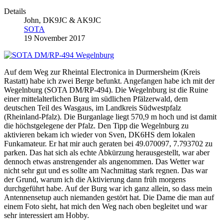
Details
John, DK9JC & AK9JC
SOTA
19 November 2017
Auf dem Weg zur Rheintal Electronica in
Durmersheim (Kreis
Rastatt)
habe ich zwei Berge befunkt. Angefangen habe ich mit der
Wegelnburg (SOTA DM/RP-494). Die Wegelnburg ist die Ruine
einer mittelalterlichen Burg im südlichen Pfälzerwald, dem
deutschen Teil des Wasgaus, im Landkreis Südwestpfalz
(Rheinland-Pfalz). Die Burganlage liegt 570,9 m hoch und ist damit
die höchstgelegene der Pfalz. Den Tipp die Wegelnburg zu
aktivieren bekam ich wieder von Sven, DK6HS dem lokalen
Funkamateur. Er hat mir auch geraten bei 49.070097, 7.793702 zu
parken. Das hat sich als echte Abkürzung herausgestellt, war aber
dennoch etwas anstrengender als angenommen. Das Wetter war
nicht sehr gut und es sollte am Nachmittag stark regnen. Das war
der Grund, warum ich die Aktivierung dann früh morgens
durchgeführt habe. Auf der Burg war ich ganz allein, so dass mein
Antennensetup auch niemanden gestört hat. Die Dame die man auf
einem Foto sieht, hat mich den Weg nach oben begleitet und war
sehr interessiert am Hobby.