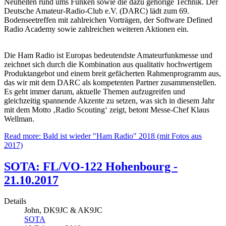
Neuheiten rund ums Funken sowie die dazu gehörige Technik. Der
Deutsche Amateur-Radio-Club e.V. (DARC) lädt zum 69.
Bodenseetreffen mit zahlreichen Vorträgen, der Software Defined
Radio Academy sowie zahlreichen weiteren Aktionen ein.
Die Ham Radio ist Europas bedeutendste Amateurfunkmesse und
zeichnet sich durch die Kombination aus qualitativ hochwertigem
Produktangebot und einem breit gefächerten Rahmenprogramm aus,
das wir mit dem DARC als kompetenten Partner zusammenstellen.
Es geht immer darum, aktuelle Themen aufzugreifen und
gleichzeitig spannende Akzente zu setzen, was sich in diesem Jahr
mit dem Motto ‚Radio Scouting‘ zeigt, betont Messe-Chef Klaus
Wellman.
Read more: Bald ist wieder "Ham Radio" 2018 (mit Fotos aus
2017)
SOTA: FL/VO-122 Hohenbourg -
21.10.2017
Details
John, DK9JC & AK9JC
SOTA