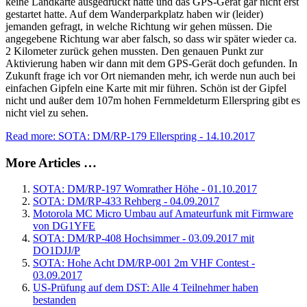
keine Landkarte ausgedruckt hatte und das GPS-Gerät gar nicht erst
gestartet hatte. Auf dem Wanderparkplatz haben wir (leider)
jemanden gefragt, in welche Richtung wir gehen müssen. Die
angegebene Richtung war aber falsch, so dass wir später wieder ca.
2 Kilometer zurück gehen mussten. Den genauen Punkt zur
Aktivierung haben wir dann mit dem GPS-Gerät doch gefunden. In
Zukunft frage ich vor Ort niemanden mehr, ich werde nun auch bei
einfachen Gipfeln eine Karte mit mir führen. Schön ist der Gipfel
nicht und außer dem 107m hohen Fernmeldeturm Ellerspring gibt es
nicht viel zu sehen.
Read more: SOTA: DM/RP-179 Ellerspring - 14.10.2017
More Articles …
SOTA: DM/RP-197 Womrather Höhe - 01.10.2017
SOTA: DM/RP-433 Rehberg - 04.09.2017
Motorola MC Micro Umbau auf Amateurfunk mit Firmware
von DG1YFE
SOTA: DM/RP-408 Hochsimmer - 03.09.2017 mit
DO1DJJ/P
SOTA: Hohe Acht DM/RP-001 2m VHF Contest -
03.09.2017
US-Prüfung auf dem DST: Alle 4 Teilnehmer haben
bestanden