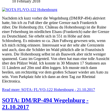
10 February 2018
Nachdem ich kurz vorher die Wegelnburg (DM/RP-494) aktiviert
hatte, bin ich zu Fuß über die grüne Grenze nach Frankreich
rüber. Die Hohenburg (frz. Château du Hohenbourg) ist die Ruine
einer Felsenburg im nördlichen Elsass (Frankreich) nahe der Grenze
zu Deutschland. Sie erhebt sich in 551 m Höhe auf dem
Schlossberg. Es müssten so ca. 2km Fußweg gewesen sein, wenn
ich mich richtig erinnere. Interessant war der sehr alte Grenzstein
und auch, dass die Schilder im Wald plötzlich alle in Französisch
waren. Die Hohenbourg selbst ist als Bauwerk aber nicht weniger
spannend. Ganz im Gegenteil. Von oben hat man eine tolle Aussicht
über den Pfälzer Wald. Ich konnte in 30 Minuten 17 Stationen aus
11 Ländern auf 20m und 40m loggen. Ich musste mich dann
beeilen, um rechtzeitig vor dem großen Schauer wieder am Auto zu
sein. Vom Parkplatz fuhr ich dann an dem Tag zur Rheintal
Electronica.
Read more: SOTA: FL/VO-122 Hohenbourg - 21.10.2017
SOTA: DM/RP-494 Wegelnburg -
21.10.2017