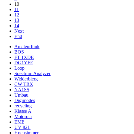
10
11
12
13
14
Next
End
Amateurfunk
BOS
FT-1XDE
DG1YFE
Loop
Spectrum Analyzer
Widderbierg
CW-TRX
NA1SS
Umbau
Digimodes
recycling
Klasse A
Motorola
EME
UV-82L
Hochsimmer