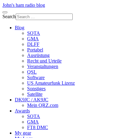
John's ham radio blog
Search
Blog
SOTA
GMA
DLFF
Portabel
Ausrüstung
Recht und Urteile
Veranstaltungen
QSL
Software
US Amateurfunk Lizenz
Sonstiges
Satellite
DK9JC / AK9JC
Mein QRZ.com
Awards
SOTA
GMA
FT8 DMC
My gear