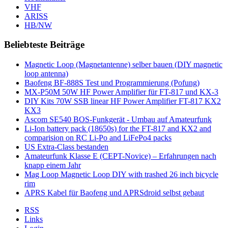
VHF
ARISS
HB/NW
Beliebteste Beiträge
Magnetic Loop (Magnetantenne) selber bauen (DIY magnetic
loop antenna)
Baofeng BF-888S Test und Programmierung (Pofung)
MX-P50M 50W HF Power Amplifier für FT-817 und KX-3
DIY Kits 70W SSB linear HF Power Amplifier FT-817 KX2
KX3
Ascom SE540 BOS-Funkgerät - Umbau auf Amateurfunk
Li-Ion battery pack (18650s) for the FT-817 and KX2 and
comparision on RC Li-Po and LiFePo4 packs
US Extra-Class bestanden
Amateurfunk Klasse E (CEPT-Novice) – Erfahrungen nach
knapp einem Jahr
Mag Loop Magnetic Loop DIY with trashed 26 inch bicycle
rim
APRS Kabel für Baofeng und APRSdroid selbst gebaut
RSS
Links