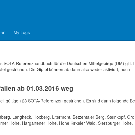
Gipfel weniger in DL
ear
My Logs
s SOTA-Referenzhandbuch für die Deutschen Mittelgebirge (DM) gilt. I
el gestrichen. Die Gipfel können ab dann also weder aktiviert, noch
allen ab 01.03.2016 weg
uell gültigen 23 SOTA-Referenzen gestrichen. Es sind dann folgende B
berg, Langheck, Hoxberg, Litermont, Betzentaler Berg, Steinkopf, Gr
orner Höhe, Hargartener Höhe, Höhe Kirkeler Wald, Siersburger Höhe,