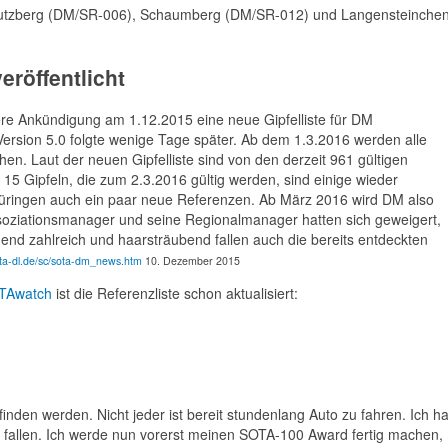
autzberg (DM/SR-006), Schaumberg (DM/SR-012) und Langensteinche
eröffentlicht
e Ankündigung am 1.12.2015 eine neue Gipfelliste für DM
 Version 5.0 folgte wenige Tage später. Ab dem 1.3.2016 werden alle
en. Laut der neuen Gipfelliste sind von den derzeit 961 gültigen
15 Gipfeln, die zum 2.3.2016 gültig werden, sind einige wieder
 Thüringen auch ein paar neue Referenzen. Ab März 2016 wird DM also
ssoziationsmanager und seine Regionalmanager hatten sich geweigert,
hend zahlreich und haarsträubend fallen auch die bereits entdeckten
ota-dl.de/sc/sota-dm_news.htm
10. Dezember 2015
TAwatch
ist die Referenzliste schon aktualisiert:
inden werden. Nicht jeder ist bereit stundenlang Auto zu fahren. Ich ha
 fallen. Ich werde nun vorerst meinen SOTA-100 Award fertig machen,