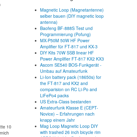
n
Magnetic Loop (Magnetantenne)
selber bauen (DIY magnetic loop
antenna)
Baofeng BF-888S Test und
Programmierung (Pofung)
MX-P50M 50W HF Power
Amplifier für FT-817 und KX-3
DIY Kits 70W SSB linear HF
Power Amplifier FT-817 KX2 KX3
Ascom SE540 BOS-Funkgerät -
Umbau auf Amateurfunk
Li-Ion battery pack (18650s) for
the FT-817 and KX2 and
comparision on RC Li-Po and
LiFePo4 packs
US Extra-Class bestanden
Amateurfunk Klasse E (CEPT-
Novice) – Erfahrungen nach
knapp einem Jahr
Mag Loop Magnetic Loop DIY
tte 10
with trashed 26 inch bicycle rim
 mich