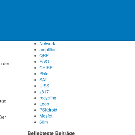
NA1SS
aprs2sota
Luxembourg
GM1200
measurements
Prüfung
Network
amplifier
QRP
F/VO
n der
CHIRP
Pixie
SAT
UISS
z817
recycling
erge
Loop
PSKdroid
Mosfet
oßer
60m
Beliebteste Beiträge