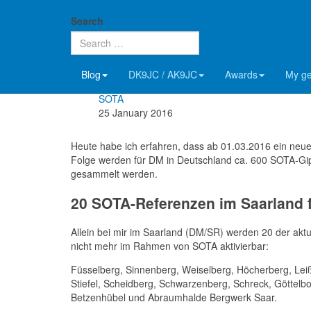
John's ham radio blog
SOTA: Ab 01.03.2016 600 
Search
Details
Blog
DK9JC / AK9JC
Awards
My g
John, DK9JC & AK9JC
SOTA
25 January 2016
Heute habe ich erfahren, dass ab 01.03.2016 ein neue
Folge werden für DM in Deutschland ca. 600 SOTA-Gipf
gesammelt werden.
20 SOTA-Referenzen im Saarland f
Allein bei mir im Saarland (DM/SR) werden 20 der akt
nicht mehr im Rahmen von SOTA aktivierbar:
Füsselberg, Sinnenberg, Weiselberg, Höcherberg, Leiß
Stiefel, Scheidberg, Schwarzenberg, Schreck, Göttelb
Betzenhübel und Abraumhalde Bergwerk Saar.