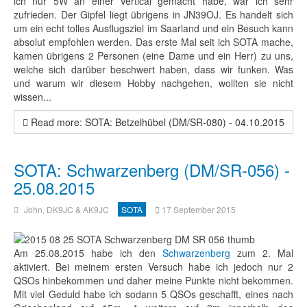
ich nur 5W an einer Vertical gemacht habe, war ich sehr
zufrieden. Der Gipfel liegt übrigens in JN39OJ. Es handelt sich
um ein echt tolles Ausflugsziel im Saarland und ein Besuch kann
absolut empfohlen werden. Das erste Mal seit ich SOTA mache,
kamen übrigens 2 Personen (eine Dame und ein Herr) zu uns,
welche sich darüber beschwert haben, dass wir funken. Was
und warum wir diesem Hobby nachgehen, wollten sie nicht
wissen...
Read more: SOTA: Betzelhübel (DM/SR-080) - 04.10.2015
SOTA: Schwarzenberg (DM/SR-056) -
25.08.2015
John, DK9JC & AK9JC
SOTA
17 September 2015
Am 25.08.2015 habe ich den
Schwarzenberg
zum 2. Mal
aktiviert. Bei meinem ersten Versuch habe ich jedoch nur 2
QSOs hinbekommen und daher meine Punkte nicht bekommen.
Mit viel Geduld habe ich sodann 5 QSOs geschafft, eines nach