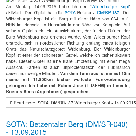
Am Montag, 14.09.2015 habe ich den '
Wildenburger Kopf
'
aktiviert. Der Gipfel hat die
SOTA
-Referenz
DM/RP-187
. Der
Wildenburger Kopf ist ein Berg mit einer Höhe von 664 m ü.
NHN im Idarwald im Hunsrück in der Nähe von Kempfeld. Auf
seinem Gipfel steht ein Aussichtsturm, der in den Ruinen der
Burg Wildenburg neu errichtet wurde. Vom Wildenburger Kopf
erstreckt sich in nordöstlicher Richtung entlang eines felsigen
Grats das Naturschutzgebiet Wildenburg. Der
Wildenburger
Kopf
ist einer der schönesten Gipfel, welche ich bisher aktiviert
habe. Dieser Gipfel ist eine klare Empfehlung mit einer mega
Aussicht. Parken ist auch unproblematisch, der Fußmarsch
dauert nur wenige Minuten.
Von dem Turm aus ist mir auf 15m
meine mit 11.800km bisher weiteste Funkverbindung
gelungen. Ich habe mit Ruben Jose (LU8EEM) in Lincoln,
Buenos Aires (Argentinien) gesprochen.
Read more: SOTA: DM/RP-187 Wildenburger Kopf - 14.09.2015
SOTA: Betzentaler Berg (DM/SR-040)
- 13.09.2015