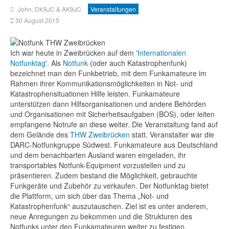
John, DK9JC & AK9JC
Veranstaltungen
30 August 2015
Ich war heute in Zweibrücken auf dem '
Internationalen
Notfunktag
'. Als
Notfunk
(oder auch Katastrophenfunk)
bezeichnet man den Funkbetrieb, mit dem Funkamateure im
Rahmen ihrer Kommunikationsmöglichkeiten in Not- und
Katastrophensituationen Hilfe leisten. Funkamateure
unterstützen dann Hilfsorganisationen und andere Behörden
und Organisationen mit Sicherheitsaufgaben (BOS), oder leiten
empfangene Notrufe an diese weiter. Die Veranstaltung fand auf
dem Gelände des
THW Zweibrücken
statt. Veranstalter war die
DARC-Notfunkgruppe Südwest. Funkamateure aus Deutschland
und dem benachbarten Ausland waren eingeladen, ihr
transportables Notfunk-Equipment vorzustellen und zu
präsentieren. Zudem bestand die Möglichkeit, gebrauchte
Funkgeräte und Zubehör zu verkaufen.
Der Notfunktag bietet
die Plattform, um sich über das Thema „Not- und
Katastrophenfunk“ auszutauschen. Ziel ist es unter anderem,
neue Anregungen zu bekommen und die Strukturen des
Notfunks unter den Funkamateuren weiter zu festigen.