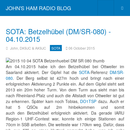
JOHN'S HAM RADIO BLOG
SOTA: Betzelhübel (DM/SR-080) -
04.10.2015
John, DK9JC & AK9JC
SOTA
06 October 2015
Am 04.10.2015 habe ich den Betzelhübel bei Ottweiler im
Saarland aktiviert. Der Gipfel hat die
SOTA
-Referenz
DM/SR-
080
. Der Berg selbst ist 427m hoch und bringt nach einer
erfolgreichen Aktivierung 2 Punkte ein. Auf dem Gipfel steht seit
2013 ein 20m hoher Turm. Von dem Turm aus sieht man bis
nach Rheinland-Pfalz und auch die Altstadt von Ottweiler ist gut
zu erkennen. Später kam noch Tobias,
DO1TSP
dazu. Auch er
hat 5 QSOs auf 2m hinbekommen und somit
auch
den Betzelhübel
erfolgreich aktiviert. Da gerade IARU
Region-1 UHF-Contest war, konnte ich einige Stationen auf
70cm in SSB arbeiten. Die weiteste war 170km weg. Dafür, dass