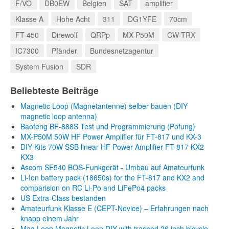
F/VO
DB0EW
Belgien
SAT
amplifier
Klasse A
Hohe Acht
311
DG1YFE
70cm
FT-450
Direwolf
QRPp
MX-P50M
CW-TRX
IC7300
Pfänder
Bundesnetzagentur
System Fusion
SDR
Beliebteste Beiträge
Magnetic Loop (Magnetantenne) selber bauen (DIY
magnetic loop antenna)
Baofeng BF-888S Test und Programmierung (Pofung)
MX-P50M 50W HF Power Amplifier für FT-817 und KX-3
DIY Kits 70W SSB linear HF Power Amplifier FT-817 KX2
KX3
Ascom SE540 BOS-Funkgerät - Umbau auf Amateurfunk
Li-Ion battery pack (18650s) for the FT-817 and KX2 and
comparision on RC Li-Po and LiFePo4 packs
US Extra-Class bestanden
Amateurfunk Klasse E (CEPT-Novice) – Erfahrungen nach
knapp einem Jahr
Mag Loop Magnetic Loop DIY with trashed 26 inch bicycle