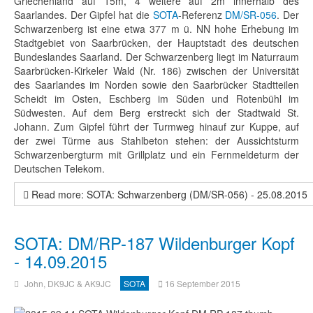
Griechenland auf 15m, 4 weitere auf 2m innerhalb des
Saarlandes. Der Gipfel hat die
SOTA
-Referenz
DM/SR-056
. Der
Schwarzenberg ist eine etwa 377 m ü. NN hohe Erhebung im
Stadtgebiet von Saarbrücken, der Hauptstadt des deutschen
Bundeslandes Saarland. Der Schwarzenberg liegt im Naturraum
Saarbrücken-Kirkeler Wald (Nr. 186) zwischen der Universität
des Saarlandes im Norden sowie den Saarbrücker Stadtteilen
Scheidt im Osten, Eschberg im Süden und Rotenbühl im
Südwesten. Auf dem Berg erstreckt sich der Stadtwald St.
Johann. Zum Gipfel führt der Turmweg hinauf zur Kuppe, auf
der zwei Türme aus Stahlbeton stehen: der Aussichtsturm
Schwarzenbergturm mit Grillplatz und ein Fernmeldeturm der
Deutschen Telekom.
Read more: SOTA: Schwarzenberg (DM/SR-056) - 25.08.2015
SOTA: DM/RP-187 Wildenburger Kopf
- 14.09.2015
John, DK9JC & AK9JC
SOTA
16 September 2015