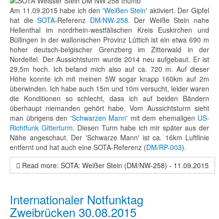
Am 11.09.2015 habe ich den '
Weißen Stein
' aktiviert. Der Gipfel
hat die
SOTA
-Referenz
DM/NW-258
. Der Weiße Stein nahe
Hellenthal im nordrhein-westfälischen Kreis Euskirchen und
Büllingen in der wallonischen Provinz Lüttich ist ein etwa 690 m
hoher deutsch-belgischer Grenzberg im Zitterwald in der
Nordeifel. Der Aussichtsturm wurde 2014 neu aufgebaut. Er ist
29,5m hoch. Ich befand mich also auf ca. 720 m. Auf dieser
Höhe konnte ich mit meinen 5W sogar knapp 160km auf 2m
überwinden. Ich habe auch 15m und 10m versucht, leider waren
die Konditionen so schlecht, dass ich auf beiden Bändern
überhaupt niemanden gehört habe. Vom Aussichtsturm sieht
man übrigens den '
Schwarzen Mann
' mit dem ehemaligen
US-
Richtfunk Gitterturm
. Diesen Turm habe ich mir später aus der
Nähe angeschaut. Der 'Schwarze Mann' ist ca. 16km Luftlinie
entfernt und hat auch eine SOTA-Referenz (
DM/RP-003
).
Read more: SOTA: Weißer Stein (DM/NW-258) - 11.09.2015
Internationaler Notfunktag
Zweibrücken 30.08.2015