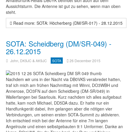
Amateurfunk-Relais DB0YK befindet sich auch auf dem
Aussichtsturm. Die Antenne ist gut zu sehen, wenn man oben
steht.
Read more: SOTA: Höcherberg (DM/SR-017) - 28.12.2015
SOTA: Scheidberg (DM/SR-049) -
26.12.2015
John, DK9JC & AK9JC
SOTA
26 December 2015
Nachdem wir uns in der Nacht via DB0VKS verabredet hatten,
traf ich mich am frühen Nachmittag mit Winni, DO3WBH und
Annerose, DO3FN auf dem Scheidberg (DM-SR/049) in
Wallerfangen bei Saarlouis. Kurz nachdem ich alles aufgebaut
hatte, kam noch Michael, DD5DA dazu. Er hatte nur ein
Handfunkgerät dabei, ihm gelangen aber die nötigen vier
Verbindungen, um seinen ersten SOTA-Summit zu aktivieren.
Ich entschied mich bei der Antenne für eine 7m langen
Angelroute und einen selbstgebauten 9:1 Umformer. Danke an