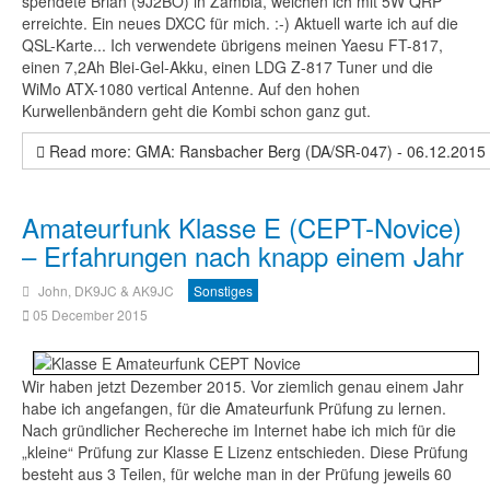
spendete Brian (9J2BO) in Zambia, welchen ich mit 5W QRP
erreichte. Ein neues DXCC für mich. :-) Aktuell warte ich auf die
QSL-Karte... Ich verwendete übrigens meinen Yaesu FT-817,
einen 7,2Ah Blei-Gel-Akku, einen LDG Z-817 Tuner und die
WiMo ATX-1080 vertical Antenne. Auf den hohen
Kurwellenbändern geht die Kombi schon ganz gut.
Read more: GMA: Ransbacher Berg (DA/SR-047) - 06.12.2015
Amateurfunk Klasse E (CEPT-Novice)
– Erfahrungen nach knapp einem Jahr
John, DK9JC & AK9JC
Sonstiges
05 December 2015
Wir haben jetzt Dezember 2015. Vor ziemlich genau einem Jahr
habe ich angefangen, für die Amateurfunk Prüfung zu lernen.
Nach gründlicher Rechereche im Internet habe ich mich für die
„kleine“ Prüfung zur Klasse E Lizenz entschieden. Diese Prüfung
besteht aus 3 Teilen, für welche man in der Prüfung jeweils 60