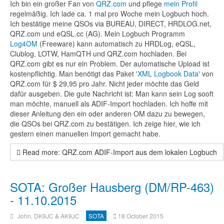
Ich bin ein großer Fan von
QRZ.com
und pflege
mein Profil
regelmäßig. Ich lade ca. 1 mal pro Woche mein Logbuch hoch.
Ich bestätige meine QSOs via BUREAU, DIRECT, HRDLOG.net,
QRZ.com und eQSL.cc (AG). Mein Logbuch Programm
Log4OM
(Freeware) kann automatisch zu HRDLog, eQSL,
Clublog, LOTW, HamQTH und QRZ.com hochladen. Bei
QRZ.com gibt es nur ein Problem. Der automatische Upload ist
kostenpflichtig. Man benötigt das Paket '
XML Logbook Data
' von
QRZ.com für $ 29,95 pro Jahr. Nicht jeder möchte das Geld
dafür ausgeben. Die gute Nachricht ist: Man kann sein Log sooft
man möchte, manuell als ADIF-Import hochladen. Ich hoffe mit
dieser Anleitung den ein oder anderen OM dazu zu bewegen,
die QSOs bei QRZ.com zu bestätigen. Ich zeige hier, wie ich
gestern einen manuellen Import gemacht habe.
Read more: QRZ.com ADIF-Import aus dem lokalen Logbuch
SOTA: Großer Hausberg (DM/RP-463)
- 11.10.2015
John, DK9JC & AK9JC
SOTA
18 October 2015