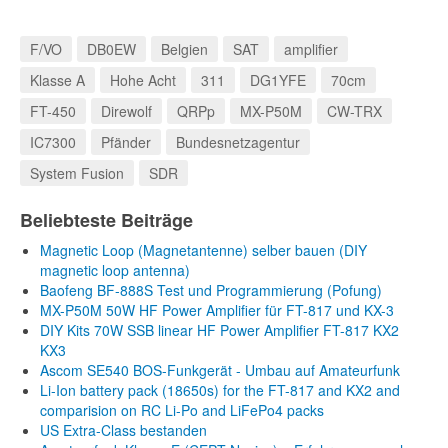
F/VO
DB0EW
Belgien
SAT
amplifier
Klasse A
Hohe Acht
311
DG1YFE
70cm
FT-450
Direwolf
QRPp
MX-P50M
CW-TRX
IC7300
Pfänder
Bundesnetzagentur
System Fusion
SDR
Beliebteste Beiträge
Magnetic Loop (Magnetantenne) selber bauen (DIY
magnetic loop antenna)
Baofeng BF-888S Test und Programmierung (Pofung)
MX-P50M 50W HF Power Amplifier für FT-817 und KX-3
DIY Kits 70W SSB linear HF Power Amplifier FT-817 KX2
KX3
Ascom SE540 BOS-Funkgerät - Umbau auf Amateurfunk
Li-Ion battery pack (18650s) for the FT-817 and KX2 and
comparision on RC Li-Po and LiFePo4 packs
US Extra-Class bestanden