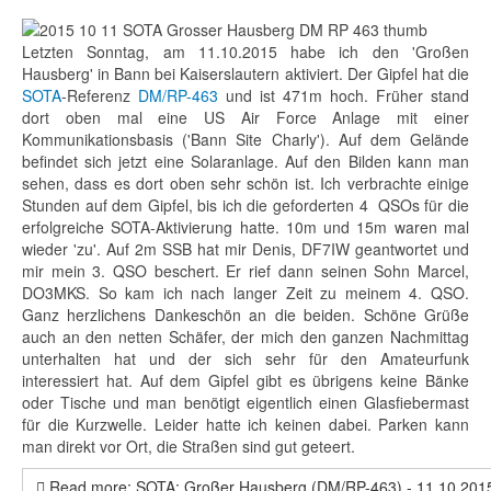
Letzten Sonntag, am 11.10.2015 habe ich den 'Großen
Hausberg' in Bann bei Kaiserslautern aktiviert. Der Gipfel hat die
SOTA
-Referenz
DM/RP-463
und ist 471m hoch. Früher stand
dort oben mal eine US Air Force Anlage mit einer
Kommunikationsbasis ('Bann Site Charly'). Auf dem Gelände
befindet sich jetzt eine Solaranlage. Auf den Bilden kann man
sehen, dass es dort oben
sehr schön
ist. Ich verbrachte einige
Stunden auf dem Gipfel, bis ich die geforderten 4 QSOs für die
erfolgreiche SOTA-Aktivierung hatte. 10m und 15m waren mal
wieder 'zu'. Auf 2m SSB hat mir Denis, DF7IW geantwortet und
mir mein 3. QSO beschert. Er rief dann seinen Sohn Marcel,
DO3MKS. So kam ich nach langer Zeit zu meinem 4. QSO.
Ganz herzlichens Dankeschön an die beiden.
Schöne Grüße
auch an den netten Schäfer, der mich den ganzen Nachmittag
unterhalten hat
und der sich sehr für den Amateurfunk
interessiert hat. Auf dem Gipfel gibt es übrigens keine Bänke
oder Tische und man benötigt eigentlich einen Glasfiebermast
für die Kurzwelle. Leider hatte ich keinen dabei. Parken kann
man direkt vor Ort, die Straßen sind gut geteert.
Read more: SOTA: Großer Hausberg (DM/RP-463) - 11.10.201