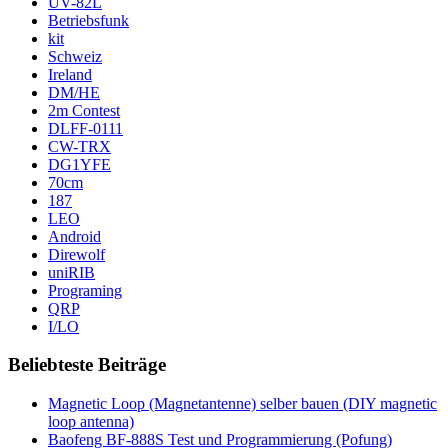
UV-82L
Betriebsfunk
kit
Schweiz
Ireland
DM/HE
2m Contest
DLFF-0111
CW-TRX
DG1YFE
70cm
187
LEO
Android
Direwolf
uniRIB
Programing
QRP
I/LO
Beliebteste Beiträge
Magnetic Loop (Magnetantenne) selber bauen (DIY magnetic
loop antenna)
Baofeng BF-888S Test und Programmierung (Pofung)