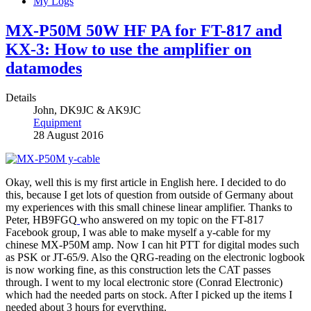
My Logs
MX-P50M 50W HF PA for FT-817 and
KX-3: How to use the amplifier on
datamodes
Details
John, DK9JC & AK9JC
Equipment
28 August 2016
Okay, well this is my first article in English here. I decided to do
this, because I get lots of question from outside of Germany about
my experiences with this small chinese linear amplifier. Thanks to
Peter, HB9FGQ
who answered on my topic on the FT-817
Facebook group, I was able to make myself a y-cable for my
chinese MX-P50M
amp
. Now I can hit PTT for digital modes such
as PSK or JT-65/9. Also the QRG-reading on the electronic logbook
is now working fine, as this construction lets the CAT passes
through. I went to my local electronic store (Conrad Electronic)
which had the needed parts on stock. After I picked up the items I
needed about 3 hours for everything.