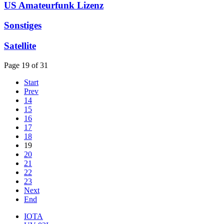
US Amateurfunk Lizenz
Sonstiges
Satellite
Page 19 of 31
Start
Prev
14
15
16
17
18
19
20
21
22
23
Next
End
IOTA