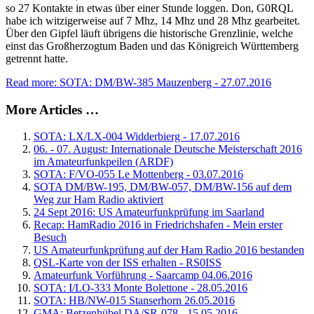
so 27 Kontakte in etwas über einer Stunde loggen. Don, G0RQL
habe ich witzigerweise auf 7 Mhz, 14 Mhz und 28 Mhz gearbeitet.
Über den Gipfel läuft übrigens die historische Grenzlinie, welche
einst das Großherzogtum Baden und das Königreich Württemberg
getrennt hatte.
Read more: SOTA: DM/BW-385 Mauzenberg - 27.07.2016
More Articles …
SOTA: LX/LX-004 Widderbierg - 17.07.2016
06. - 07. August: Internationale Deutsche Meisterschaft 2016
im Amateurfunkpeilen (ARDF)
SOTA: F/VO-055 Le Mottenberg - 03.07.2016
SOTA DM/BW-195, DM/BW-057, DM/BW-156 auf dem
Weg zur Ham Radio aktiviert
24 Sept 2016: US Amateurfunkprüfung im Saarland
Recap: HamRadio 2016 in Friedrichshafen - Mein erster
Besuch
US Amateurfunkprüfung auf der Ham Radio 2016 bestanden
QSL-Karte von der ISS erhalten - RS0ISS
Amateurfunk Vorführung - Saarcamp 04.06.2016
SOTA: I/LO-333 Monte Bolettone - 28.05.2016
SOTA: HB/NW-015 Stanserhorn 26.05.2016
GMA: Betzenhübel DA/SR-078 - 15.05.2016