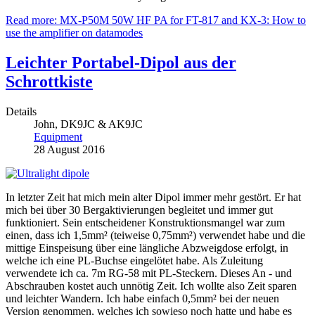
Read more: MX-P50M 50W HF PA for FT-817 and KX-3: How to
use the amplifier on datamodes
Leichter Portabel-Dipol aus der
Schrottkiste
Details
John, DK9JC & AK9JC
Equipment
28 August 2016
In letzter Zeit hat mich mein alter Dipol immer mehr gestört. Er hat
mich bei über 30 Bergaktivierungen begleitet und immer gut
funktioniert. Sein entscheidener Konstruktionsmangel war zum
einen, dass ich 1,5mm² (teiweise 0,75mm²) verwendet habe und die
mittige Einspeisung über eine längliche Abzweigdose erfolgt, in
welche ich eine PL-Buchse eingelötet habe. Als Zuleitung
verwendete ich ca. 7m RG-58 mit PL-Steckern. Dieses An - und
Abschrauben kostet auch unnötig Zeit. Ich wollte also Zeit sparen
und leichter Wandern. Ich habe einfach 0,5mm² bei der neuen
Version genommen, welches ich sowieso noch hatte und habe es