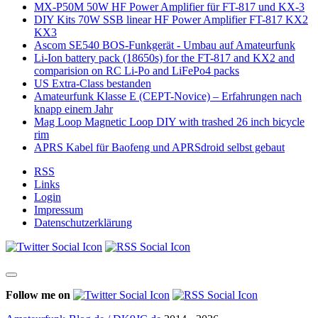
MX-P50M 50W HF Power Amplifier für FT-817 und KX-3
DIY Kits 70W SSB linear HF Power Amplifier FT-817 KX2
KX3
Ascom SE540 BOS-Funkgerät - Umbau auf Amateurfunk
Li-Ion battery pack (18650s) for the FT-817 and KX2 and
comparision on RC Li-Po and LiFePo4 packs
US Extra-Class bestanden
Amateurfunk Klasse E (CEPT-Novice) – Erfahrungen nach
knapp einem Jahr
Mag Loop Magnetic Loop DIY with trashed 26 inch bicycle
rim
APRS Kabel für Baofeng und APRSdroid selbst gebaut
RSS
Links
Login
Impressum
Datenschutzerklärung
Follow me on