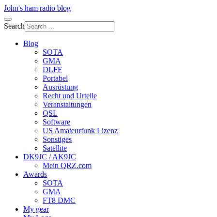
John's ham radio blog
Search
Blog
SOTA
GMA
DLFF
Portabel
Ausrüstung
Recht und Urteile
Veranstaltungen
QSL
Software
US Amateurfunk Lizenz
Sonstiges
Satellite
DK9JC / AK9JC
Mein QRZ.com
Awards
SOTA
GMA
FT8 DMC
My gear